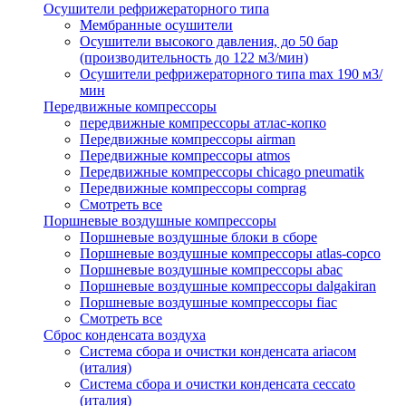
Осушители рефрижераторного типа
Мембранные осушители
Осушители высокого давления, до 50 бар
(производительность до 122 м3/мин)
Осушители рефрижераторного типа max 190 м3/
мин
Передвижные компрессоры
передвижные компрессоры атлас-копко
Передвижные компрессоры airman
Передвижные компрессоры atmos
Передвижные компрессоры chicago pneumatik
Передвижные компрессоры comprag
Смотреть все
Поршневые воздушные компрессоры
Поршневые воздушные блоки в сборе
Поршневые воздушные компрессоры atlas-copco
Поршневые воздушные компрессоры abac
Поршневые воздушные компрессоры dalgakiran
Поршневые воздушные компрессоры fiac
Смотреть все
Сброс конденсата воздуха
Система сбора и очистки конденсата ariacом
(италия)
Система сбора и очистки конденсата ceccato
(италия)