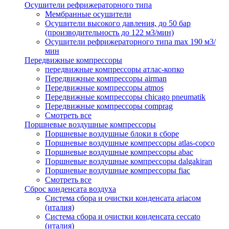
Осушители рефрижераторного типа
Мембранные осушители
Осушители высокого давления, до 50 бар
(производительность до 122 м3/мин)
Осушители рефрижераторного типа max 190 м3/
мин
Передвижные компрессоры
передвижные компрессоры атлас-копко
Передвижные компрессоры airman
Передвижные компрессоры atmos
Передвижные компрессоры chicago pneumatik
Передвижные компрессоры comprag
Смотреть все
Поршневые воздушные компрессоры
Поршневые воздушные блоки в сборе
Поршневые воздушные компрессоры atlas-copco
Поршневые воздушные компрессоры abac
Поршневые воздушные компрессоры dalgakiran
Поршневые воздушные компрессоры fiac
Смотреть все
Сброс конденсата воздуха
Система сбора и очистки конденсата ariacом
(италия)
Система сбора и очистки конденсата ceccato
(италия)