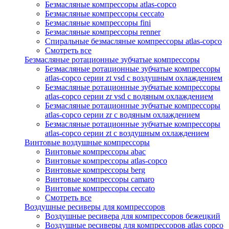
Безмасляные компрессоры atlas-copco
Безмасляные компрессоры ceccato
Безмасляные компрессоры fini
Безмасляные компрессоры renner
Спиральные безмасляные компрессоры atlas-copco
Смотреть все
Безмасляные ротационные зубчатые компрессоры
Безмасляные ротационные зубчатые компрессоры
atlas-copco серии zt vsd с воздушным охлаждением
Безмасляные ротационные зубчатые компрессоры
atlas-copco серии zr vsd с водяным охлаждением
Безмасляные ротационные зубчатые компрессоры
atlas-copco серии zr с водяным охлаждением
Безмасляные ротационные зубчатые компрессоры
atlas-copco серии zt с воздушным охлаждением
Винтовые воздушные компрессоры
Винтовые компрессоры abac
Винтовые компрессоры atlas-copco
Винтовые компрессоры berg
Винтовые компрессоры camaro
Винтовые компрессоры ceccato
Смотреть все
Воздушные ресиверы для компрессоров
Воздушные ресивера для компрессоров бежецкий
Воздушные ресиверы для компрессоров atlas copco