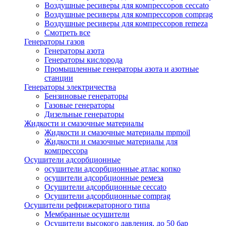
Воздушные ресиверы для компрессоров ceccato
Воздушные ресиверы для компрессоров comprag
Воздушные ресиверы для компрессоров remeza
Смотреть все
Генераторы газов
Генераторы азота
Генераторы кислорода
Промышленные генераторы азота и азотные
станции
Генераторы электричества
Бензиновые генераторы
Газовые генераторы
Дизельные генераторы
Жидкости и смазочные материалы
Жидкости и смазочные материалы mpmoil
Жидкости и смазочные материалы для
компрессора
Осушители адсорбционные
осушители адсорбционные атлас копко
осушители адсорбционные ремеза
Осушители адсорбционные ceccato
Осушители адсорбционные comprag
Осушители рефрижераторного типа
Мембранные осушители
Осушители высокого давления, до 50 бар