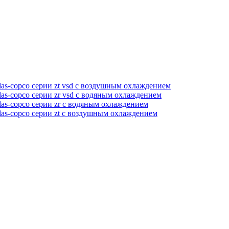
as-copco серии zt vsd с воздушным охлаждением
as-copco серии zr vsd с водяным охлаждением
as-copco серии zr с водяным охлаждением
las-copco серии zt с воздушным охлаждением