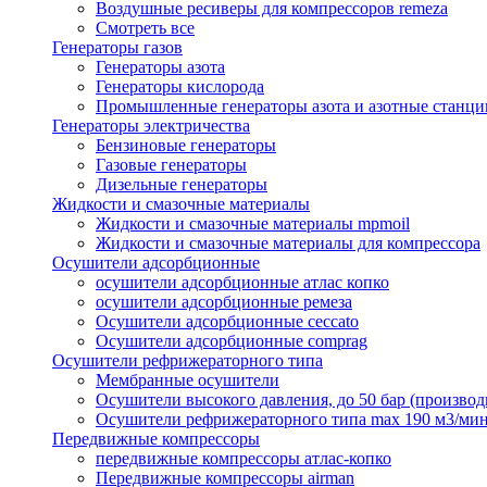
Воздушные ресиверы для компрессоров remeza
Смотреть все
Генераторы газов
Генераторы азота
Генераторы кислорода
Промышленные генераторы азота и азотные станци
Генераторы электричества
Бензиновые генераторы
Газовые генераторы
Дизельные генераторы
Жидкости и смазочные материалы
Жидкости и смазочные материалы mpmoil
Жидкости и смазочные материалы для компрессора
Осушители адсорбционные
осушители адсорбционные атлас копко
осушители адсорбционные ремеза
Осушители адсорбционные ceccato
Осушители адсорбционные comprag
Осушители рефрижераторного типа
Мембранные осушители
Осушители высокого давления, до 50 бар (производ
Осушители рефрижераторного типа max 190 м3/ми
Передвижные компрессоры
передвижные компрессоры атлас-копко
Передвижные компрессоры airman