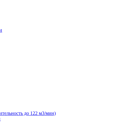
и
ительность до 122 м3/мин)
н