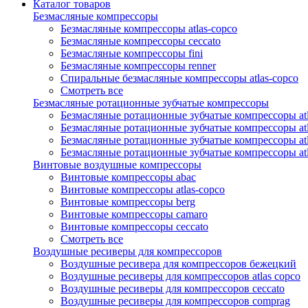
Каталог товаров
Безмасляные компрессоры
Безмасляные компрессоры atlas-copco
Безмасляные компрессоры ceccato
Безмасляные компрессоры fini
Безмасляные компрессоры renner
Спиральные безмасляные компрессоры atlas-copco
Смотреть все
Безмасляные ротационные зубчатые компрессоры
Безмасляные ротационные зубчатые компрессоры atl
Безмасляные ротационные зубчатые компрессоры atl
Безмасляные ротационные зубчатые компрессоры atl
Безмасляные ротационные зубчатые компрессоры at
Винтовые воздушные компрессоры
Винтовые компрессоры abac
Винтовые компрессоры atlas-copco
Винтовые компрессоры berg
Винтовые компрессоры camaro
Винтовые компрессоры ceccato
Смотреть все
Воздушные ресиверы для компрессоров
Воздушные ресивера для компрессоров бежецкий
Воздушные ресиверы для компрессоров atlas copco
Воздушные ресиверы для компрессоров ceccato
Воздушные ресиверы для компрессоров comprag