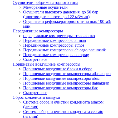
Осушители рефрижераторного типа
Мембранные осушители
Осушители высокого давления, до 50 бар
(производительность до 122 м3/мин)
Осушители рефрижераторного типа max 190 м3/
мин
Передвижные компрессоры
передвижные компрессоры атлас-копко
Передвижные компрессоры airman
Передвижные компрессоры atmos
Передвижные компрессоры chicago pneumatik
Передвижные компрессоры comprag
Смотреть все
Поршневые воздушные компрессоры
Поршневые воздушные блоки в сборе
Поршневые воздушные компрессоры atlas-copco
Поршневые воздушные компрессоры abac
Поршневые воздушные компрессоры dalgakiran
Поршневые воздушные компрессоры fiac
Смотреть все
Сброс конденсата воздуха
Система сбора и очистки конденсата ariacом
(италия)
Система сбора и очистки конденсата ceccato
(италия)