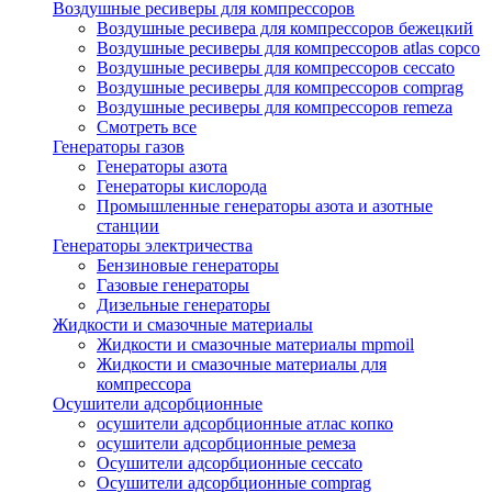
Воздушные ресиверы для компрессоров
Воздушные ресивера для компрессоров бежецкий
Воздушные ресиверы для компрессоров atlas copco
Воздушные ресиверы для компрессоров ceccato
Воздушные ресиверы для компрессоров comprag
Воздушные ресиверы для компрессоров remeza
Смотреть все
Генераторы газов
Генераторы азота
Генераторы кислорода
Промышленные генераторы азота и азотные
станции
Генераторы электричества
Бензиновые генераторы
Газовые генераторы
Дизельные генераторы
Жидкости и смазочные материалы
Жидкости и смазочные материалы mpmoil
Жидкости и смазочные материалы для
компрессора
Осушители адсорбционные
осушители адсорбционные атлас копко
осушители адсорбционные ремеза
Осушители адсорбционные ceccato
Осушители адсорбционные comprag