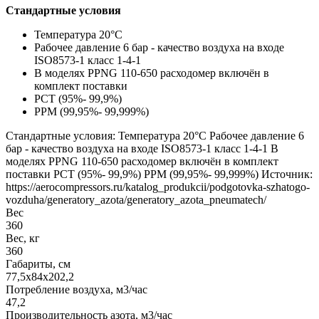
Стандартные условия
Температура 20°C
Рабочее давление 6 бар - качество воздуха на входе
ISO8573-1 класс 1-4-1
В моделях PPNG 110-650 расходомер включён в
комплект поставки
РСТ (95%- 99,9%)
РРМ (99,95%- 99,999%)
Стандартные условия: Температура 20°C Рабочее давление 6
бар - качество воздуха на входе ISO8573-1 класс 1-4-1 В
моделях PPNG 110-650 расходомер включён в комплект
поставки РСТ (95%- 99,9%) РРМ (99,95%- 99,999%) Источник:
https://aerocompressors.ru/katalog_produkcii/podgotovka-szhatogo-
vozduha/generatory_azota/generatory_azota_pneumatech/
Вес
360
Вес, кг
360
Габариты, см
77,5х84х202,2
Потребление воздуха, м3/час
47,2
Производительность азота, м3/час