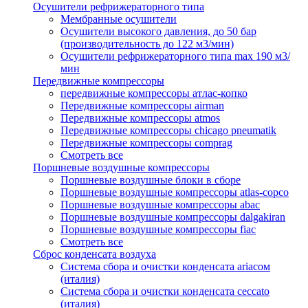
Осушители рефрижераторного типа
Мембранные осушители
Осушители высокого давления, до 50 бар
(производительность до 122 м3/мин)
Осушители рефрижераторного типа max 190 м3/
мин
Передвижные компрессоры
передвижные компрессоры атлас-копко
Передвижные компрессоры airman
Передвижные компрессоры atmos
Передвижные компрессоры chicago pneumatik
Передвижные компрессоры comprag
Смотреть все
Поршневые воздушные компрессоры
Поршневые воздушные блоки в сборе
Поршневые воздушные компрессоры atlas-copco
Поршневые воздушные компрессоры abac
Поршневые воздушные компрессоры dalgakiran
Поршневые воздушные компрессоры fiac
Смотреть все
Сброс конденсата воздуха
Система сбора и очистки конденсата ariacом
(италия)
Система сбора и очистки конденсата ceccato
(италия)