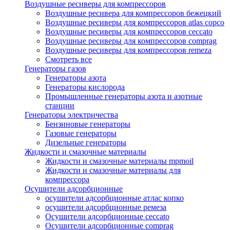
Воздушные ресиверы для компрессоров
Воздушные ресивера для компрессоров бежецкий
Воздушные ресиверы для компрессоров atlas copco
Воздушные ресиверы для компрессоров ceccato
Воздушные ресиверы для компрессоров comprag
Воздушные ресиверы для компрессоров remeza
Смотреть все
Генераторы газов
Генераторы азота
Генераторы кислорода
Промышленные генераторы азота и азотные
станции
Генераторы электричества
Бензиновые генераторы
Газовые генераторы
Дизельные генераторы
Жидкости и смазочные материалы
Жидкости и смазочные материалы mpmoil
Жидкости и смазочные материалы для
компрессора
Осушители адсорбционные
осушители адсорбционные атлас копко
осушители адсорбционные ремеза
Осушители адсорбционные ceccato
Осушители адсорбционные comprag