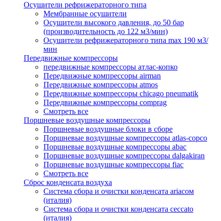
Осушители рефрижераторного типа
Мембранные осушители
Осушители высокого давления, до 50 бар
(производительность до 122 м3/мин)
Осушители рефрижераторного типа max 190 м3/
мин
Передвижные компрессоры
передвижные компрессоры атлас-копко
Передвижные компрессоры airman
Передвижные компрессоры atmos
Передвижные компрессоры chicago pneumatik
Передвижные компрессоры comprag
Смотреть все
Поршневые воздушные компрессоры
Поршневые воздушные блоки в сборе
Поршневые воздушные компрессоры atlas-copco
Поршневые воздушные компрессоры abac
Поршневые воздушные компрессоры dalgakiran
Поршневые воздушные компрессоры fiac
Смотреть все
Сброс конденсата воздуха
Система сбора и очистки конденсата ariacом
(италия)
Система сбора и очистки конденсата ceccato
(италия)