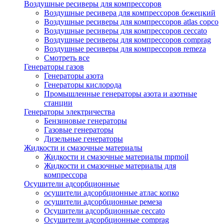
Воздушные ресиверы для компрессоров
Воздушные ресивера для компрессоров бежецкий
Воздушные ресиверы для компрессоров atlas copco
Воздушные ресиверы для компрессоров ceccato
Воздушные ресиверы для компрессоров comprag
Воздушные ресиверы для компрессоров remeza
Смотреть все
Генераторы газов
Генераторы азота
Генераторы кислорода
Промышленные генераторы азота и азотные
станции
Генераторы электричества
Бензиновые генераторы
Газовые генераторы
Дизельные генераторы
Жидкости и смазочные материалы
Жидкости и смазочные материалы mpmoil
Жидкости и смазочные материалы для
компрессора
Осушители адсорбционные
осушители адсорбционные атлас копко
осушители адсорбционные ремеза
Осушители адсорбционные ceccato
Осушители адсорбционные comprag