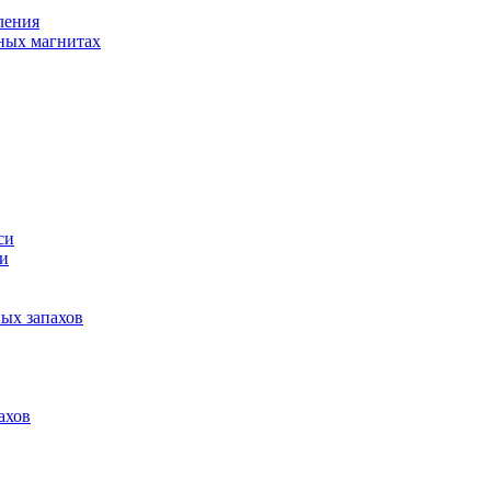
ления
ных магнитах
си
си
ных запахов
ахов