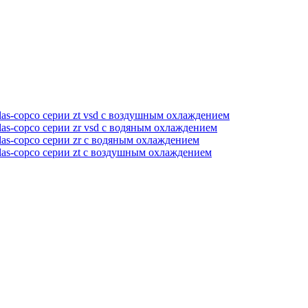
as-copco серии zt vsd с воздушным охлаждением
as-copco серии zr vsd с водяным охлаждением
as-copco серии zr с водяным охлаждением
las-copco серии zt с воздушным охлаждением