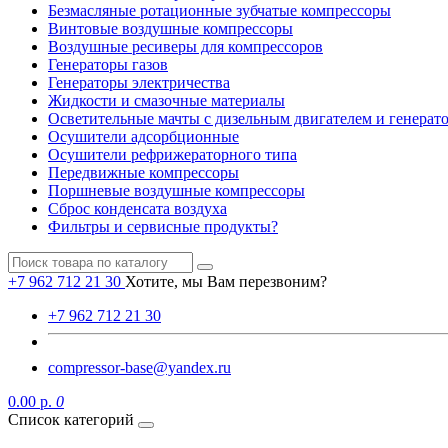
Безмасляные ротационные зубчатые компрессоры
Винтовые воздушные компрессоры
Воздушные ресиверы для компрессоров
Генераторы газов
Генераторы электричества
Жидкости и смазочные материалы
Осветительные мачты с дизельным двигателем и генерат
Осушители адсорбционные
Осушители рефрижераторного типа
Передвижные компрессоры
Поршневые воздушные компрессоры
Сброс конденсата воздуха
Фильтры и сервисные продукты?
+7 962 712 21 30
Хотите, мы Вам перезвоним?
+7 962 712 21 30
compressor-base@yandex.ru
0.00 р.
0
Список категорий