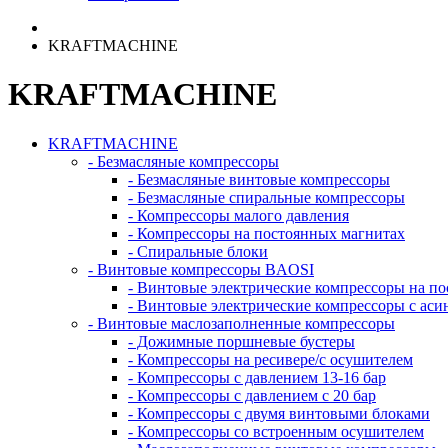
KRAFTMACHINE
KRAFTMACHINE
KRAFTMACHINE
- Безмасляные компрессоры
- Безмасляные винтовые компрессоры
- Безмасляные спиральные компрессоры
- Компрессоры малого давления
- Компрессоры на постоянных магнитах
- Спиральные блоки
- Винтовые компрессоры BAOSI
- Винтовые электрические компрессоры на п
- Винтовые электрические компрессоры с ас
- Винтовые маслозаполненные компрессоры
- Дожимные поршневые бустеры
- Компрессоры на ресивере/с осушителем
- Компрессоры с давлением 13-16 бар
- Компрессоры с давлением с 20 бар
- Компрессоры с двумя винтовыми блоками
- Компрессоры со встроенным осушителем