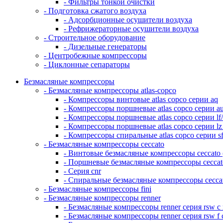
- Фильтры тонкой очистки
- Подготовка сжатого воздуха
- Адсорбционные осушители воздуха
- Рефрижераторные осушители воздуха
- Строительное оборудование
- Дизельные генераторы
- Центробежные компрессоры
- Циклонные сепараторы
Безмасляные компрессоры
- Безмасляные компрессоры atlas-copco
- Компрессоры винтовые atlas copco серии aq
- Компрессоры поршневые atlas copco серии a
- Компрессоры поршневые atlas copco серии lf/
- Компрессоры поршневые atlas copco серии lz
- Компрессоры спиральные atlas copco серии s
- Безмасляные компрессоры ceccato
- Винтовые безмасляные компрессоры ceccato 
- Поршневые безмасляные компрессоры ceccato 
- Серия cnr
- Спиральные безмасляные компрессоры ceccato
- Безмасляные компрессоры fini
- Безмасляные компрессоры renner
- Безмасляные компрессоры renner серия rsw 
- Безмасляные компрессоры renner серия rsw 