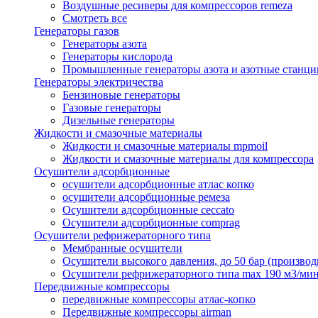
Воздушные ресиверы для компрессоров remeza
Смотреть все
Генераторы газов
Генераторы азота
Генераторы кислорода
Промышленные генераторы азота и азотные станци
Генераторы электричества
Бензиновые генераторы
Газовые генераторы
Дизельные генераторы
Жидкости и смазочные материалы
Жидкости и смазочные материалы mpmoil
Жидкости и смазочные материалы для компрессора
Осушители адсорбционные
осушители адсорбционные атлас копко
осушители адсорбционные ремеза
Осушители адсорбционные ceccato
Осушители адсорбционные comprag
Осушители рефрижераторного типа
Мембранные осушители
Осушители высокого давления, до 50 бар (производ
Осушители рефрижераторного типа max 190 м3/ми
Передвижные компрессоры
передвижные компрессоры атлас-копко
Передвижные компрессоры airman