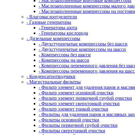
- Маслозаполненные винтовые компрессоры
- Маслозаполненные компрессоры малого дав
- Маслозаполненные компрессоры на постоян
- Влагомаслоотделители
- Газовые генераторы
- Генераторы азота
- Генераторы кислорода
- Дизельные компрессоры
- Двухступенчатые компрессоры без шасси
- Двухступенчатые компрессоры на шасси
- Компрессоры без шасси
- Компрессоры на шасси
- Компрессоры переменного давления без шас
- Компрессоры переменного давления на шас
- Конденсатоотводчики
- Магистральные фильтры
- Фильтр элемент для удаления паров и масля
- Фильтр элемент основной очистки
- Фильтр элемент первичной грубой очистки
- Фильтр элемент сверхтонкой очистки
- Фильтр элемент тонкой очистки
- Фильтры для удаления паров и масляных зап
- Фильтры основной очистки
- Фильтры первичной грубой очистки
- Фильтры сверхтонкой очистки