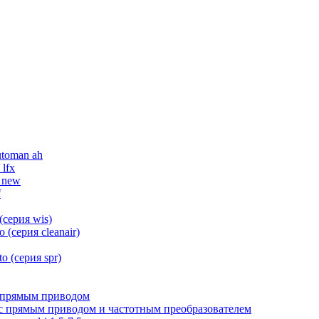
utoman ah
 lfx
 new
f
(серия wis)
(серия cleanair)
 (серия spr)
с прямым приводом
f с прямым приводом и частотным преобразователем