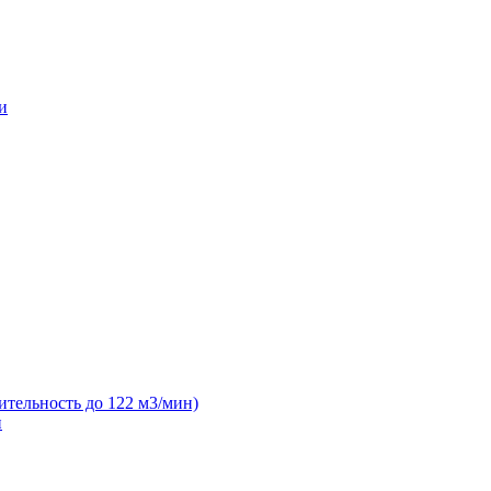
и
ительность до 122 м3/мин)
н