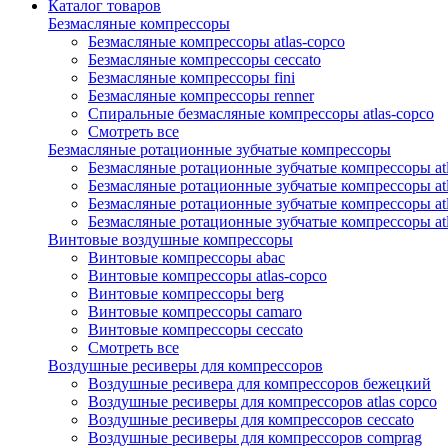
Каталог товаров
Безмасляные компрессоры
Безмасляные компрессоры atlas-copco
Безмасляные компрессоры ceccato
Безмасляные компрессоры fini
Безмасляные компрессоры renner
Спиральные безмасляные компрессоры atlas-copco
Смотреть все
Безмасляные ротационные зубчатые компрессоры
Безмасляные ротационные зубчатые компрессоры atl
Безмасляные ротационные зубчатые компрессоры atl
Безмасляные ротационные зубчатые компрессоры atl
Безмасляные ротационные зубчатые компрессоры at
Винтовые воздушные компрессоры
Винтовые компрессоры abac
Винтовые компрессоры atlas-copco
Винтовые компрессоры berg
Винтовые компрессоры camaro
Винтовые компрессоры ceccato
Смотреть все
Воздушные ресиверы для компрессоров
Воздушные ресивера для компрессоров бежецкий
Воздушные ресиверы для компрессоров atlas copco
Воздушные ресиверы для компрессоров ceccato
Воздушные ресиверы для компрессоров comprag