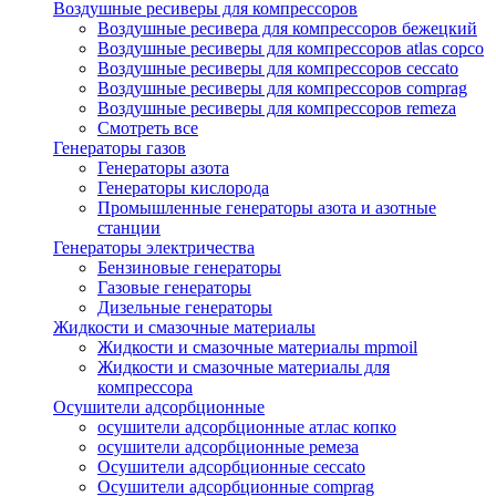
Воздушные ресиверы для компрессоров
Воздушные ресивера для компрессоров бежецкий
Воздушные ресиверы для компрессоров atlas copco
Воздушные ресиверы для компрессоров ceccato
Воздушные ресиверы для компрессоров comprag
Воздушные ресиверы для компрессоров remeza
Смотреть все
Генераторы газов
Генераторы азота
Генераторы кислорода
Промышленные генераторы азота и азотные
станции
Генераторы электричества
Бензиновые генераторы
Газовые генераторы
Дизельные генераторы
Жидкости и смазочные материалы
Жидкости и смазочные материалы mpmoil
Жидкости и смазочные материалы для
компрессора
Осушители адсорбционные
осушители адсорбционные атлас копко
осушители адсорбционные ремеза
Осушители адсорбционные ceccato
Осушители адсорбционные comprag