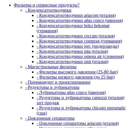
Фильтры и сервисные продукты?
- Конденсатоотводчики
- Конденсатоотводчики ariacom (италия)
- Конденсатоотводчики atlas copco (швеция)
- Конденсатоотводчики beko bekomat
(германия)
- Конденсатоотводчики ceccato (италия)
- Конденсатоотводчики comprag (германия)
- Конденсатоотводчики jorc (нидерланды)
- Конденсатоотводчики mta (италия)
- Конденсатоотводчики omega air (словения)
- Конденсатоотводчики omi (италия)
- Магистральные фильтры
- Фильтры высокого давления (25-80 бар)
- Фильтры низкого давления (до 25 бар)
- Пневмоаудит и проектирование
- Редукторы и лубрикаторы
- Лубрикаторы atlas copco (швеция)
- Редукторы и лубрикаторы camozzi (италия)
хит продаж
- Редукторы и лубрикаторы chicago pneumatic
(сша)
- Циклонные сепараторы
- Циклонные сепараторы ariacom (италия)