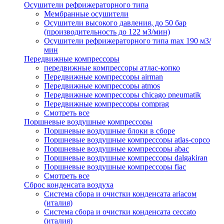
Осушители рефрижераторного типа
Мембранные осушители
Осушители высокого давления, до 50 бар
(производительность до 122 м3/мин)
Осушители рефрижераторного типа max 190 м3/
мин
Передвижные компрессоры
передвижные компрессоры атлас-копко
Передвижные компрессоры airman
Передвижные компрессоры atmos
Передвижные компрессоры chicago pneumatik
Передвижные компрессоры comprag
Смотреть все
Поршневые воздушные компрессоры
Поршневые воздушные блоки в сборе
Поршневые воздушные компрессоры atlas-copco
Поршневые воздушные компрессоры abac
Поршневые воздушные компрессоры dalgakiran
Поршневые воздушные компрессоры fiac
Смотреть все
Сброс конденсата воздуха
Система сбора и очистки конденсата ariacом
(италия)
Система сбора и очистки конденсата ceccato
(италия)