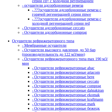
серии cd+ с холодной регенерацией
- осушители адсорбционные ремеза
- ???осушители адсорбционные ремеза с
горячей регенерацией серии rmwe
- ???осушители адсорбционные ремеза с
холодной регенерацией серии red
- Осушители адсорбционные ceccato
- Осушители адсорбционные comprag
Осушители рефрижераторного типа
- Мембранные осушители
- Осушители высокого давления, до 50 бар
(производительность до 122 м3/мин)
- Осушители рефрижераторного типа max 190 м3/
мин
- Осушители рефрижераторные abac
- Осушители рефрижераторные ariacom
- Осушители рефрижераторные berg
- Осушители рефрижераторные ceccato
- Осушители рефрижераторные comprag
- Осушители рефрижераторные dalgakiran
- Осушители рефрижераторные ekomak
- Осушители рефрижераторные kraftmann
- Осушители рефрижераторные mark
- Осушители рефрижераторные бежецк