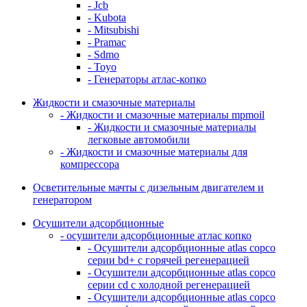
- Jcb
- Kubota
- Mitsubishi
- Pramac
- Sdmo
- Toyo
- Генераторы атлас-копко
Жидкости и смазочные материалы
- Жидкости и смазочные материалы mpmoil
- Жидкости и смазочные материалы
легковые автомобили
- Жидкости и смазочные материалы для
компрессора
Осветительные мачты с дизельным двигателем и
генератором
Осушители адсорбционные
- осушители адсорбционные атлас копко
- Осушители адсорбционные atlas copco
серии bd+ с горячей регенерацией
- Осушители адсорбционные atlas copco
серии cd с холодной регенерацией
- Осушители адсорбционные atlas copco