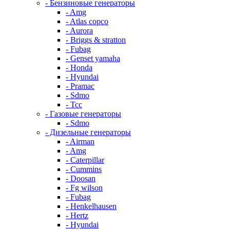
- Бензиновые генераторы
- Amg
- Atlas copco
- Aurora
- Briggs & stratton
- Fubag
- Genset yamaha
- Honda
- Hyundai
- Pramac
- Sdmo
- Тсс
- Газовые генераторы
- Sdmo
- Дизельные генераторы
- Airman
- Amg
- Caterpillar
- Cummins
- Doosan
- Fg wilson
- Fubag
- Henkelhausen
- Hertz
- Hyundai