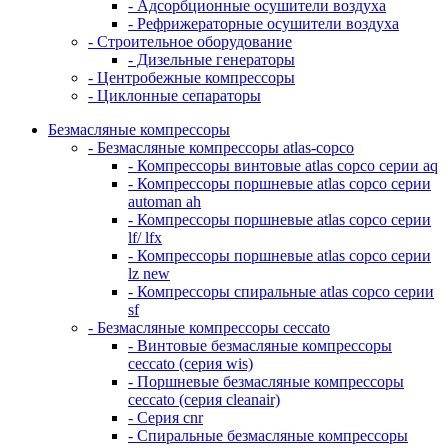
- Адсорбционные осушители воздуха
- Рефрижераторные осушители воздуха
- Строительное оборудование
- Дизельные генераторы
- Центробежные компрессоры
- Циклонные сепараторы
Безмасляные компрессоры
- Безмасляные компрессоры atlas-copco
- Компрессоры винтовые atlas copco серии aq
- Компрессоры поршневые atlas copco серии
automan ah
- Компрессоры поршневые atlas copco серии
lf/ lfx
- Компрессоры поршневые atlas copco серии
lz new
- Компрессоры спиральные atlas copco серии
sf
- Безмасляные компрессоры ceccato
- Винтовые безмасляные компрессоры
ceccato (серия wis)
- Поршневые безмасляные компрессоры
ceccato (серия cleanair)
- Серия cnr
- Спиральные безмасляные компрессоры