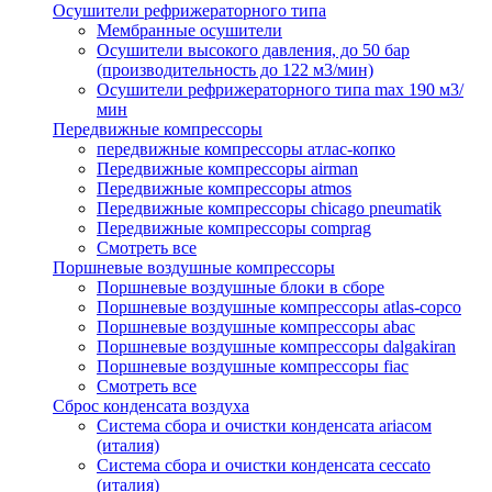
Осушители рефрижераторного типа
Мембранные осушители
Осушители высокого давления, до 50 бар
(производительность до 122 м3/мин)
Осушители рефрижераторного типа max 190 м3/
мин
Передвижные компрессоры
передвижные компрессоры атлас-копко
Передвижные компрессоры airman
Передвижные компрессоры atmos
Передвижные компрессоры chicago pneumatik
Передвижные компрессоры comprag
Смотреть все
Поршневые воздушные компрессоры
Поршневые воздушные блоки в сборе
Поршневые воздушные компрессоры atlas-copco
Поршневые воздушные компрессоры abac
Поршневые воздушные компрессоры dalgakiran
Поршневые воздушные компрессоры fiac
Смотреть все
Сброс конденсата воздуха
Система сбора и очистки конденсата ariacом
(италия)
Система сбора и очистки конденсата ceccato
(италия)