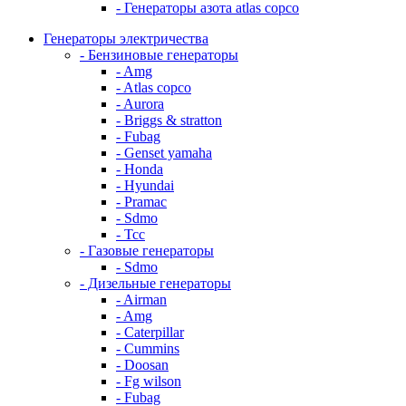
- Генераторы азота atlas copco
Генераторы электричества
- Бензиновые генераторы
- Amg
- Atlas copco
- Aurora
- Briggs & stratton
- Fubag
- Genset yamaha
- Honda
- Hyundai
- Pramac
- Sdmo
- Тсс
- Газовые генераторы
- Sdmo
- Дизельные генераторы
- Airman
- Amg
- Caterpillar
- Cummins
- Doosan
- Fg wilson
- Fubag