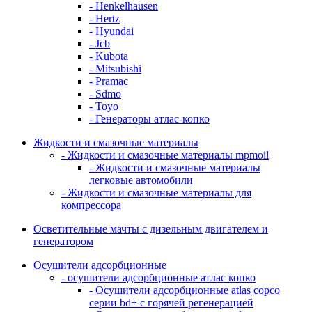
- Henkelhausen
- Hertz
- Hyundai
- Jcb
- Kubota
- Mitsubishi
- Pramac
- Sdmo
- Toyo
- Генераторы атлас-копко
Жидкости и смазочные материалы
- Жидкости и смазочные материалы mpmoil
- Жидкости и смазочные материалы
легковые автомобили
- Жидкости и смазочные материалы для
компрессора
Осветительные мачты с дизельным двигателем и
генератором
Осушители адсорбционные
- осушители адсорбционные атлас копко
- Осушители адсорбционные atlas copco
серии bd+ с горячей регенерацией