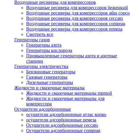
Воздушные ресиверы для компрессоров
Воздушные ресивера для компрессоров бежецкий
Воздушные ресиверы для компрессоров atlas copco
Воздушные ресиверы для компрессоров ceccato
Воздушные ресиверы для компрессоров comprag
Воздушные ресиверы для компрессоров remeza
Смотреть все
Генераторы газов
Генераторы азота
Генераторы кислорода
Промышленные генераторы азота и азотные
станции
Генераторы электричества
Бензиновые генераторы
Газовые генераторы
Дизельные генераторы
Жидкости и смазочные материалы
Жидкости и смазочные материалы mpmoil
Жидкости и смазочные материалы для
компрессора
Осушители адсорбционные
осушители адсорбционные атлас копко
осушители адсорбционные ремеза
Осушители адсорбционные ceccato
Осушители адсорбционные comprag