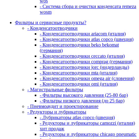
wos
- Система сбора и очистки конденсата remeza
wosm
Фильтры и сервисные продукты?
- Конденсатоотводчики
- Конденсатоотводчики ariacom (италия)
- Конденсатоотводчики atlas copco (швеция)
- Конденсатоотводчики beko bekomat
(германия)
- Конденсатоотводчики ceccato (италия)
- Конденсатоотводчики comprag (германия)
- Конденсатоотводчики jorc (нидерланды)
- Конденсатоотводчики mta (италия)
- Конденсатоотводчики omega air (словения)
- Конденсатоотводчики omi (италия)
- Магистральные фильтры
- Фильтры высокого давления (25-80 бар)
- Фильтры низкого давления (до 25 бар)
- Пневмоаудит и проектирование
- Редукторы и лубрикаторы
- Лубрикаторы atlas copco (швеция)
- Редукторы и лубрикаторы camozzi (италия)
хит продаж
- Редукторы и лубрикаторы chicago pneumatic