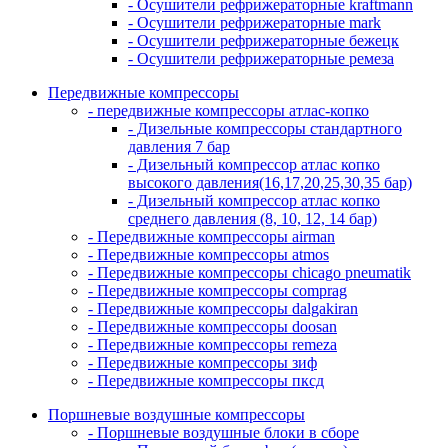
- Осушители рефрижераторные kraftmann
- Осушители рефрижераторные mark
- Осушители рефрижераторные бежецк
- Осушители рефрижераторные ремеза
Передвижные компрессоры
- передвижные компрессоры атлас-копко
- Дизельные компрессоры стандартного
давления 7 бар
- Дизельный компрессор атлас копко
высокого давления(16,17,20,25,30,35 бар)
- Дизельный компрессор атлас копко
среднего давления (8, 10, 12, 14 бар)
- Передвижные компрессоры airman
- Передвижные компрессоры atmos
- Передвижные компрессоры chicago pneumatik
- Передвижные компрессоры comprag
- Передвижные компрессоры dalgakiran
- Передвижные компрессоры doosan
- Передвижные компрессоры remeza
- Передвижные компрессоры зиф
- Передвижные компрессоры пксд
Поршневые воздушные компрессоры
- Поршневые воздушные блоки в сборе