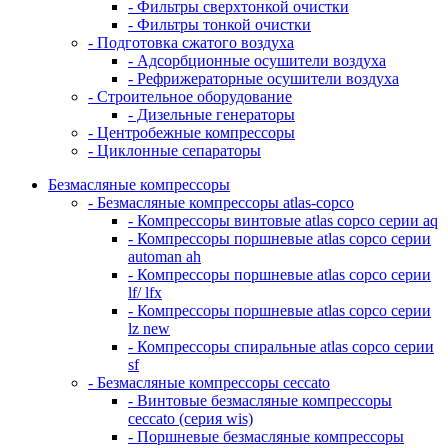
- Фильтры сверхтонкой очистки
- Фильтры тонкой очистки
- Подготовка сжатого воздуха
- Адсорбционные осушители воздуха
- Рефрижераторные осушители воздуха
- Строительное оборудование
- Дизельные генераторы
- Центробежные компрессоры
- Циклонные сепараторы
Безмасляные компрессоры
- Безмасляные компрессоры atlas-copco
- Компрессоры винтовые atlas copco серии aq
- Компрессоры поршневые atlas copco серии
automan ah
- Компрессоры поршневые atlas copco серии
lf/ lfx
- Компрессоры поршневые atlas copco серии
lz new
- Компрессоры спиральные atlas copco серии
sf
- Безмасляные компрессоры ceccato
- Винтовые безмасляные компрессоры
ceccato (серия wis)
- Поршневые безмасляные компрессоры