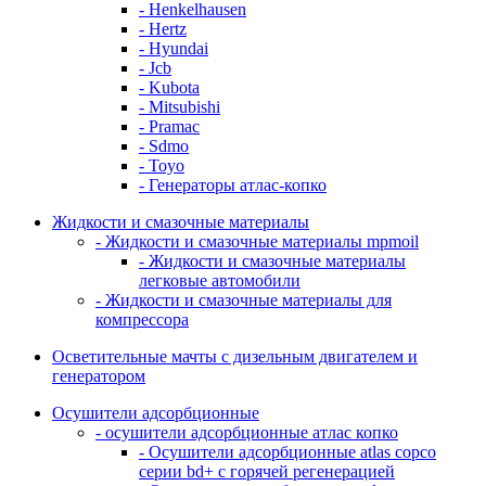
- Henkelhausen
- Hertz
- Hyundai
- Jcb
- Kubota
- Mitsubishi
- Pramac
- Sdmo
- Toyo
- Генераторы атлас-копко
Жидкости и смазочные материалы
- Жидкости и смазочные материалы mpmoil
- Жидкости и смазочные материалы
легковые автомобили
- Жидкости и смазочные материалы для
компрессора
Осветительные мачты с дизельным двигателем и
генератором
Осушители адсорбционные
- осушители адсорбционные атлас копко
- Осушители адсорбционные atlas copco
серии bd+ с горячей регенерацией