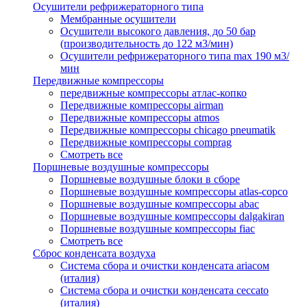
Осушители рефрижераторного типа
Мембранные осушители
Осушители высокого давления, до 50 бар
(производительность до 122 м3/мин)
Осушители рефрижераторного типа max 190 м3/
мин
Передвижные компрессоры
передвижные компрессоры атлас-копко
Передвижные компрессоры airman
Передвижные компрессоры atmos
Передвижные компрессоры chicago pneumatik
Передвижные компрессоры comprag
Смотреть все
Поршневые воздушные компрессоры
Поршневые воздушные блоки в сборе
Поршневые воздушные компрессоры atlas-copco
Поршневые воздушные компрессоры abac
Поршневые воздушные компрессоры dalgakiran
Поршневые воздушные компрессоры fiac
Смотреть все
Сброс конденсата воздуха
Система сбора и очистки конденсата ariacом
(италия)
Система сбора и очистки конденсата ceccato
(италия)