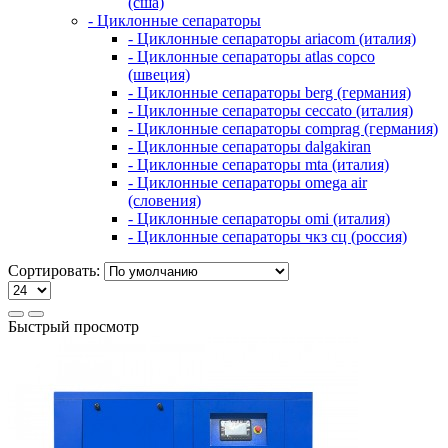
(сша)
- Циклонные сепараторы
- Циклонные сепараторы ariacom (италия)
- Циклонные сепараторы atlas copco
(швеция)
- Циклонные сепараторы berg (германия)
- Циклонные сепараторы ceccato (италия)
- Циклонные сепараторы comprag (германия)
- Циклонные сепараторы dalgakiran
- Циклонные сепараторы mta (италия)
- Циклонные сепараторы omega air
(словения)
- Циклонные сепараторы omi (италия)
- Циклонные сепараторы чкз сц (россия)
Сортировать:
Быстрый просмотр