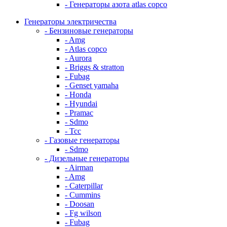
- Генераторы азота atlas copco
Генераторы электричества
- Бензиновые генераторы
- Amg
- Atlas copco
- Aurora
- Briggs & stratton
- Fubag
- Genset yamaha
- Honda
- Hyundai
- Pramac
- Sdmo
- Тсс
- Газовые генераторы
- Sdmo
- Дизельные генераторы
- Airman
- Amg
- Caterpillar
- Cummins
- Doosan
- Fg wilson
- Fubag