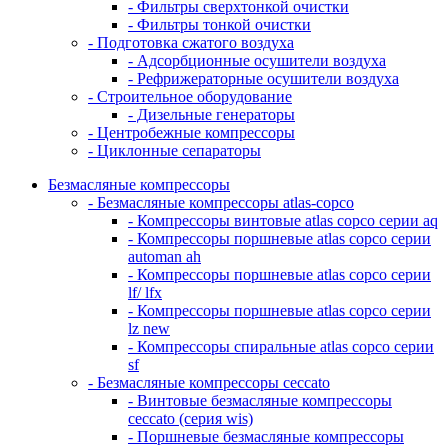
- Фильтры сверхтонкой очистки
- Фильтры тонкой очистки
- Подготовка сжатого воздуха
- Адсорбционные осушители воздуха
- Рефрижераторные осушители воздуха
- Строительное оборудование
- Дизельные генераторы
- Центробежные компрессоры
- Циклонные сепараторы
Безмасляные компрессоры
- Безмасляные компрессоры atlas-copco
- Компрессоры винтовые atlas copco серии aq
- Компрессоры поршневые atlas copco серии
automan ah
- Компрессоры поршневые atlas copco серии
lf/ lfx
- Компрессоры поршневые atlas copco серии
lz new
- Компрессоры спиральные atlas copco серии
sf
- Безмасляные компрессоры ceccato
- Винтовые безмасляные компрессоры
ceccato (серия wis)
- Поршневые безмасляные компрессоры