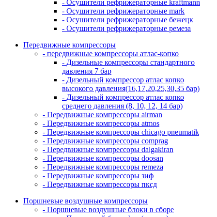
- Осушители рефрижераторные kraftmann
- Осушители рефрижераторные mark
- Осушители рефрижераторные бежецк
- Осушители рефрижераторные ремеза
Передвижные компрессоры
- передвижные компрессоры атлас-копко
- Дизельные компрессоры стандартного
давления 7 бар
- Дизельный компрессор атлас копко
высокого давления(16,17,20,25,30,35 бар)
- Дизельный компрессор атлас копко
среднего давления (8, 10, 12, 14 бар)
- Передвижные компрессоры airman
- Передвижные компрессоры atmos
- Передвижные компрессоры chicago pneumatik
- Передвижные компрессоры comprag
- Передвижные компрессоры dalgakiran
- Передвижные компрессоры doosan
- Передвижные компрессоры remeza
- Передвижные компрессоры зиф
- Передвижные компрессоры пксд
Поршневые воздушные компрессоры
- Поршневые воздушные блоки в сборе