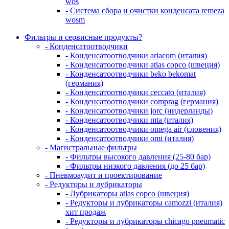
wos
- Система сбора и очистки конденсата remeza
wosm
Фильтры и сервисные продукты?
- Конденсатоотводчики
- Конденсатоотводчики ariacom (италия)
- Конденсатоотводчики atlas copco (швеция)
- Конденсатоотводчики beko bekomat
(германия)
- Конденсатоотводчики ceccato (италия)
- Конденсатоотводчики comprag (германия)
- Конденсатоотводчики jorc (нидерланды)
- Конденсатоотводчики mta (италия)
- Конденсатоотводчики omega air (словения)
- Конденсатоотводчики omi (италия)
- Магистральные фильтры
- Фильтры высокого давления (25-80 бар)
- Фильтры низкого давления (до 25 бар)
- Пневмоаудит и проектирование
- Редукторы и лубрикаторы
- Лубрикаторы atlas copco (швеция)
- Редукторы и лубрикаторы camozzi (италия)
хит продаж
- Редукторы и лубрикаторы chicago pneumatic