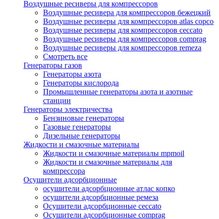
Воздушные ресиверы для компрессоров
Воздушные ресивера для компрессоров бежецкий
Воздушные ресиверы для компрессоров atlas copco
Воздушные ресиверы для компрессоров ceccato
Воздушные ресиверы для компрессоров comprag
Воздушные ресиверы для компрессоров remeza
Смотреть все
Генераторы газов
Генераторы азота
Генераторы кислорода
Промышленные генераторы азота и азотные
станции
Генераторы электричества
Бензиновые генераторы
Газовые генераторы
Дизельные генераторы
Жидкости и смазочные материалы
Жидкости и смазочные материалы mpmoil
Жидкости и смазочные материалы для
компрессора
Осушители адсорбционные
осушители адсорбционные атлас копко
осушители адсорбционные ремеза
Осушители адсорбционные ceccato
Осушители адсорбционные comprag