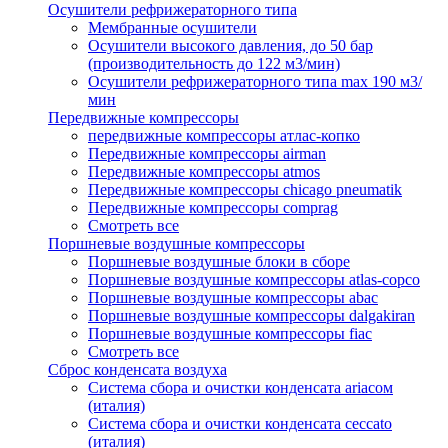
Осушители рефрижераторного типа
Мембранные осушители
Осушители высокого давления, до 50 бар
(производительность до 122 м3/мин)
Осушители рефрижераторного типа max 190 м3/
мин
Передвижные компрессоры
передвижные компрессоры атлас-копко
Передвижные компрессоры airman
Передвижные компрессоры atmos
Передвижные компрессоры chicago pneumatik
Передвижные компрессоры comprag
Смотреть все
Поршневые воздушные компрессоры
Поршневые воздушные блоки в сборе
Поршневые воздушные компрессоры atlas-copco
Поршневые воздушные компрессоры abac
Поршневые воздушные компрессоры dalgakiran
Поршневые воздушные компрессоры fiac
Смотреть все
Сброс конденсата воздуха
Система сбора и очистки конденсата ariacом
(италия)
Система сбора и очистки конденсата ceccato
(италия)