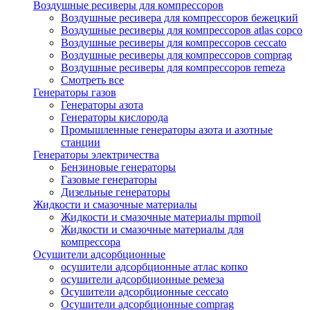
Воздушные ресиверы для компрессоров
Воздушные ресивера для компрессоров бежецкий
Воздушные ресиверы для компрессоров atlas copco
Воздушные ресиверы для компрессоров ceccato
Воздушные ресиверы для компрессоров comprag
Воздушные ресиверы для компрессоров remeza
Смотреть все
Генераторы газов
Генераторы азота
Генераторы кислорода
Промышленные генераторы азота и азотные
станции
Генераторы электричества
Бензиновые генераторы
Газовые генераторы
Дизельные генераторы
Жидкости и смазочные материалы
Жидкости и смазочные материалы mpmoil
Жидкости и смазочные материалы для
компрессора
Осушители адсорбционные
осушители адсорбционные атлас копко
осушители адсорбционные ремеза
Осушители адсорбционные ceccato
Осушители адсорбционные comprag