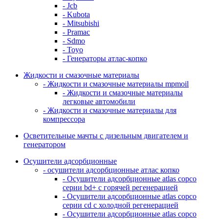
- Jcb
- Kubota
- Mitsubishi
- Pramac
- Sdmo
- Toyo
- Генераторы атлас-копко
Жидкости и смазочные материалы
- Жидкости и смазочные материалы mpmoil
- Жидкости и смазочные материалы
легковые автомобили
- Жидкости и смазочные материалы для
компрессора
Осветительные мачты с дизельным двигателем и
генератором
Осушители адсорбционные
- осушители адсорбционные атлас копко
- Осушители адсорбционные atlas copco
серии bd+ с горячей регенерацией
- Осушители адсорбционные atlas copco
серии cd с холодной регенерацией
- Осушители адсорбционные atlas copco