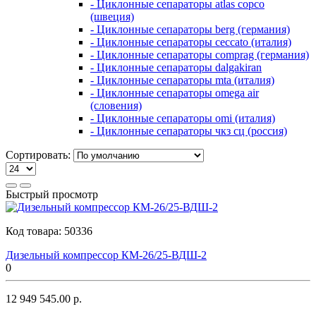
- Циклонные сепараторы atlas copco
(швеция)
- Циклонные сепараторы berg (германия)
- Циклонные сепараторы ceccato (италия)
- Циклонные сепараторы comprag (германия)
- Циклонные сепараторы dalgakiran
- Циклонные сепараторы mta (италия)
- Циклонные сепараторы omega air
(словения)
- Циклонные сепараторы omi (италия)
- Циклонные сепараторы чкз сц (россия)
Сортировать:
Быстрый просмотр
Код товара:
50336
Дизельный компрессор КМ-26/25-ВДШ-2
0
12 949 545.00 р.