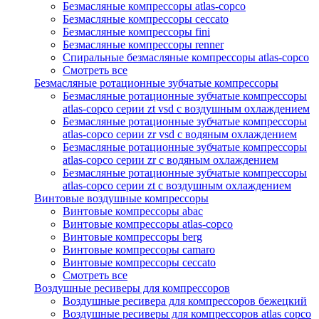
Безмасляные компрессоры atlas-copco
Безмасляные компрессоры ceccato
Безмасляные компрессоры fini
Безмасляные компрессоры renner
Спиральные безмасляные компрессоры atlas-copco
Смотреть все
Безмасляные ротационные зубчатые компрессоры
Безмасляные ротационные зубчатые компрессоры
atlas-copco серии zt vsd с воздушным охлаждением
Безмасляные ротационные зубчатые компрессоры
atlas-copco серии zr vsd с водяным охлаждением
Безмасляные ротационные зубчатые компрессоры
atlas-copco серии zr с водяным охлаждением
Безмасляные ротационные зубчатые компрессоры
atlas-copco серии zt с воздушным охлаждением
Винтовые воздушные компрессоры
Винтовые компрессоры abac
Винтовые компрессоры atlas-copco
Винтовые компрессоры berg
Винтовые компрессоры camaro
Винтовые компрессоры ceccato
Смотреть все
Воздушные ресиверы для компрессоров
Воздушные ресивера для компрессоров бежецкий
Воздушные ресиверы для компрессоров atlas copco