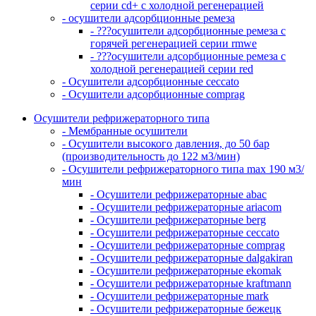
серии cd+ с холодной регенерацией
- осушители адсорбционные ремеза
- ???осушители адсорбционные ремеза с
горячей регенерацией серии rmwe
- ???осушители адсорбционные ремеза с
холодной регенерацией серии red
- Осушители адсорбционные ceccato
- Осушители адсорбционные comprag
Осушители рефрижераторного типа
- Мембранные осушители
- Осушители высокого давления, до 50 бар
(производительность до 122 м3/мин)
- Осушители рефрижераторного типа max 190 м3/
мин
- Осушители рефрижераторные abac
- Осушители рефрижераторные ariacom
- Осушители рефрижераторные berg
- Осушители рефрижераторные ceccato
- Осушители рефрижераторные comprag
- Осушители рефрижераторные dalgakiran
- Осушители рефрижераторные ekomak
- Осушители рефрижераторные kraftmann
- Осушители рефрижераторные mark
- Осушители рефрижераторные бежецк