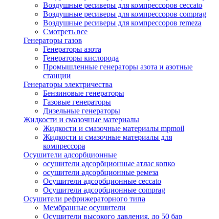
Воздушные ресиверы для компрессоров ceccato
Воздушные ресиверы для компрессоров comprag
Воздушные ресиверы для компрессоров remeza
Смотреть все
Генераторы газов
Генераторы азота
Генераторы кислорода
Промышленные генераторы азота и азотные
станции
Генераторы электричества
Бензиновые генераторы
Газовые генераторы
Дизельные генераторы
Жидкости и смазочные материалы
Жидкости и смазочные материалы mpmoil
Жидкости и смазочные материалы для
компрессора
Осушители адсорбционные
осушители адсорбционные атлас копко
осушители адсорбционные ремеза
Осушители адсорбционные ceccato
Осушители адсорбционные comprag
Осушители рефрижераторного типа
Мембранные осушители
Осушители высокого давления, до 50 бар