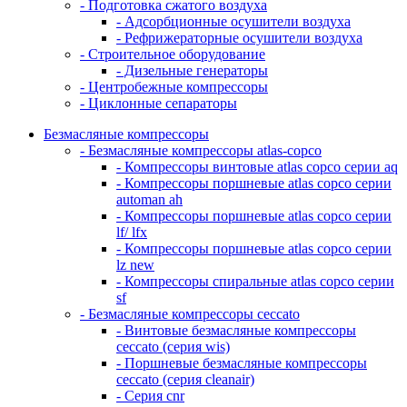
- Подготовка сжатого воздуха
- Адсорбционные осушители воздуха
- Рефрижераторные осушители воздуха
- Строительное оборудование
- Дизельные генераторы
- Центробежные компрессоры
- Циклонные сепараторы
Безмасляные компрессоры
- Безмасляные компрессоры atlas-copco
- Компрессоры винтовые atlas copco серии aq
- Компрессоры поршневые atlas copco серии
automan ah
- Компрессоры поршневые atlas copco серии
lf/ lfx
- Компрессоры поршневые atlas copco серии
lz new
- Компрессоры спиральные atlas copco серии
sf
- Безмасляные компрессоры ceccato
- Винтовые безмасляные компрессоры
ceccato (серия wis)
- Поршневые безмасляные компрессоры
ceccato (серия cleanair)
- Серия cnr