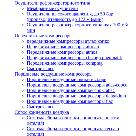
Осушители рефрижераторного типа
Мембранные осушители
Осушители высокого давления, до 50 бар
(производительность до 122 м3/мин)
Осушители рефрижераторного типа max 190 м3/
мин
Передвижные компрессоры
передвижные компрессоры атлас-копко
Передвижные компрессоры airman
Передвижные компрессоры atmos
Передвижные компрессоры chicago pneumatik
Передвижные компрессоры comprag
Смотреть все
Поршневые воздушные компрессоры
Поршневые воздушные блоки в сборе
Поршневые воздушные компрессоры atlas-copco
Поршневые воздушные компрессоры abac
Поршневые воздушные компрессоры dalgakiran
Поршневые воздушные компрессоры fiac
Смотреть все
Сброс конденсата воздуха
Система сбора и очистки конденсата ariacом
(италия)
Система сбора и очистки конденсата ceccato
(италия)