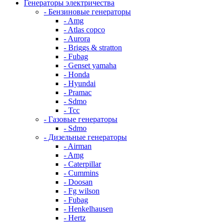
Генераторы электричества
- Бензиновые генераторы
- Amg
- Atlas copco
- Aurora
- Briggs & stratton
- Fubag
- Genset yamaha
- Honda
- Hyundai
- Pramac
- Sdmo
- Тсс
- Газовые генераторы
- Sdmo
- Дизельные генераторы
- Airman
- Amg
- Caterpillar
- Cummins
- Doosan
- Fg wilson
- Fubag
- Henkelhausen
- Hertz