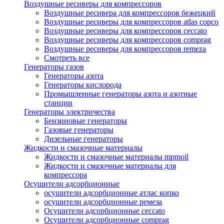
Воздушные ресиверы для компрессоров
Воздушные ресивера для компрессоров бежецкий
Воздушные ресиверы для компрессоров atlas copco
Воздушные ресиверы для компрессоров ceccato
Воздушные ресиверы для компрессоров comprag
Воздушные ресиверы для компрессоров remeza
Смотреть все
Генераторы газов
Генераторы азота
Генераторы кислорода
Промышленные генераторы азота и азотные
станции
Генераторы электричества
Бензиновые генераторы
Газовые генераторы
Дизельные генераторы
Жидкости и смазочные материалы
Жидкости и смазочные материалы mpmoil
Жидкости и смазочные материалы для
компрессора
Осушители адсорбционные
осушители адсорбционные атлас копко
осушители адсорбционные ремеза
Осушители адсорбционные ceccato
Осушители адсорбционные comprag