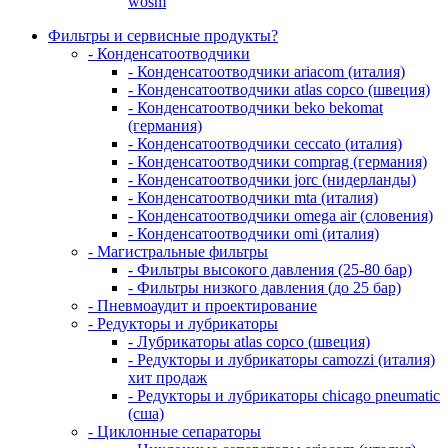
wosm
Фильтры и сервисные продукты?
- Конденсатоотводчики
- Конденсатоотводчики ariacom (италия)
- Конденсатоотводчики atlas copco (швеция)
- Конденсатоотводчики beko bekomat
(германия)
- Конденсатоотводчики ceccato (италия)
- Конденсатоотводчики comprag (германия)
- Конденсатоотводчики jorc (нидерланды)
- Конденсатоотводчики mta (италия)
- Конденсатоотводчики omega air (словения)
- Конденсатоотводчики omi (италия)
- Магистральные фильтры
- Фильтры высокого давления (25-80 бар)
- Фильтры низкого давления (до 25 бар)
- Пневмоаудит и проектирование
- Редукторы и лубрикаторы
- Лубрикаторы atlas copco (швеция)
- Редукторы и лубрикаторы camozzi (италия)
хит продаж
- Редукторы и лубрикаторы chicago pneumatic
(сша)
- Циклонные сепараторы