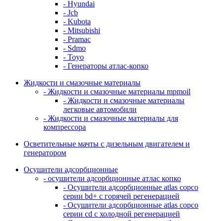
- Hyundai
- Jcb
- Kubota
- Mitsubishi
- Pramac
- Sdmo
- Toyo
- Генераторы атлас-копко
Жидкости и смазочные материалы
- Жидкости и смазочные материалы mpmoil
- Жидкости и смазочные материалы
легковые автомобили
- Жидкости и смазочные материалы для
компрессора
Осветительные мачты с дизельным двигателем и
генератором
Осушители адсорбционные
- осушители адсорбционные атлас копко
- Осушители адсорбционные atlas copco
серии bd+ с горячей регенерацией
- Осушители адсорбционные atlas copco
серии cd с холодной регенерацией