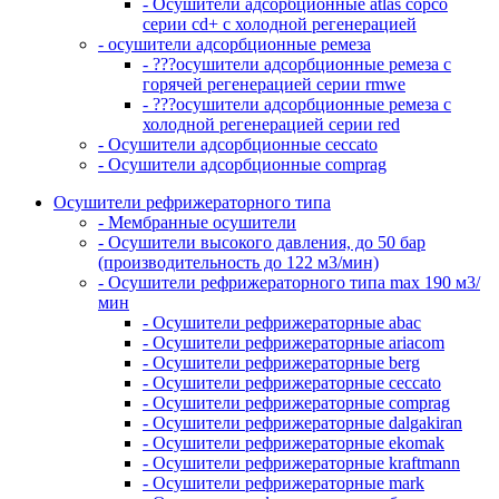
- Осушители адсорбционные atlas copco
серии cd+ с холодной регенерацией
- осушители адсорбционные ремеза
- ???осушители адсорбционные ремеза с
горячей регенерацией серии rmwe
- ???осушители адсорбционные ремеза с
холодной регенерацией серии red
- Осушители адсорбционные ceccato
- Осушители адсорбционные comprag
Осушители рефрижераторного типа
- Мембранные осушители
- Осушители высокого давления, до 50 бар
(производительность до 122 м3/мин)
- Осушители рефрижераторного типа max 190 м3/
мин
- Осушители рефрижераторные abac
- Осушители рефрижераторные ariacom
- Осушители рефрижераторные berg
- Осушители рефрижераторные ceccato
- Осушители рефрижераторные comprag
- Осушители рефрижераторные dalgakiran
- Осушители рефрижераторные ekomak
- Осушители рефрижераторные kraftmann
- Осушители рефрижераторные mark