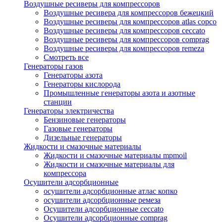
Воздушные ресиверы для компрессоров
Воздушные ресивера для компрессоров бежецкий
Воздушные ресиверы для компрессоров atlas copco
Воздушные ресиверы для компрессоров ceccato
Воздушные ресиверы для компрессоров comprag
Воздушные ресиверы для компрессоров remeza
Смотреть все
Генераторы газов
Генераторы азота
Генераторы кислорода
Промышленные генераторы азота и азотные
станции
Генераторы электричества
Бензиновые генераторы
Газовые генераторы
Дизельные генераторы
Жидкости и смазочные материалы
Жидкости и смазочные материалы mpmoil
Жидкости и смазочные материалы для
компрессора
Осушители адсорбционные
осушители адсорбционные атлас копко
осушители адсорбционные ремеза
Осушители адсорбционные ceccato
Осушители адсорбционные comprag