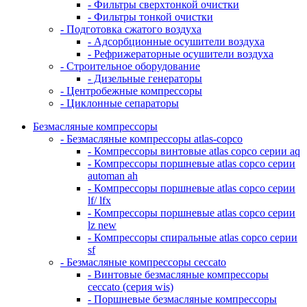
- Фильтры сверхтонкой очистки
- Фильтры тонкой очистки
- Подготовка сжатого воздуха
- Адсорбционные осушители воздуха
- Рефрижераторные осушители воздуха
- Строительное оборудование
- Дизельные генераторы
- Центробежные компрессоры
- Циклонные сепараторы
Безмасляные компрессоры
- Безмасляные компрессоры atlas-copco
- Компрессоры винтовые atlas copco серии aq
- Компрессоры поршневые atlas copco серии
automan ah
- Компрессоры поршневые atlas copco серии
lf/ lfx
- Компрессоры поршневые atlas copco серии
lz new
- Компрессоры спиральные atlas copco серии
sf
- Безмасляные компрессоры ceccato
- Винтовые безмасляные компрессоры
ceccato (серия wis)
- Поршневые безмасляные компрессоры