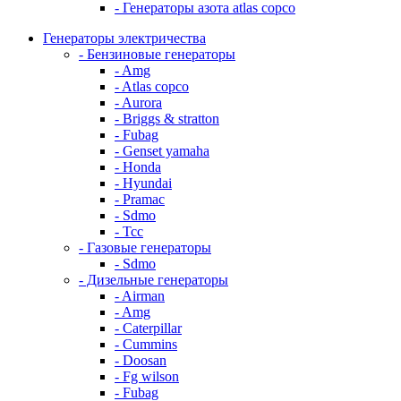
- Генераторы азота atlas copco
Генераторы электричества
- Бензиновые генераторы
- Amg
- Atlas copco
- Aurora
- Briggs & stratton
- Fubag
- Genset yamaha
- Honda
- Hyundai
- Pramac
- Sdmo
- Тсс
- Газовые генераторы
- Sdmo
- Дизельные генераторы
- Airman
- Amg
- Caterpillar
- Cummins
- Doosan
- Fg wilson
- Fubag