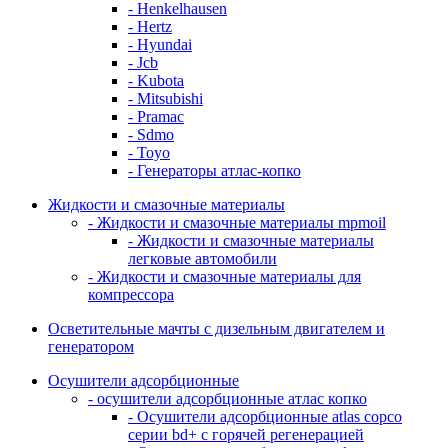
- Henkelhausen
- Hertz
- Hyundai
- Jcb
- Kubota
- Mitsubishi
- Pramac
- Sdmo
- Toyo
- Генераторы атлас-копко
Жидкости и смазочные материалы
- Жидкости и смазочные материалы mpmoil
- Жидкости и смазочные материалы
легковые автомобили
- Жидкости и смазочные материалы для
компрессора
Осветительные мачты с дизельным двигателем и
генератором
Осушители адсорбционные
- осушители адсорбционные атлас копко
- Осушители адсорбционные atlas copco
серии bd+ с горячей регенерацией