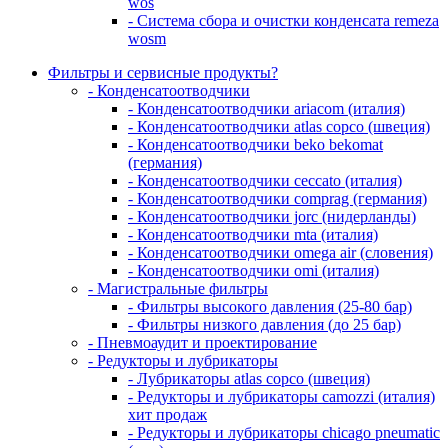
wos
- Система сбора и очистки конденсата remeza
wosm
Фильтры и сервисные продукты?
- Конденсатоотводчики
- Конденсатоотводчики ariacom (италия)
- Конденсатоотводчики atlas copco (швеция)
- Конденсатоотводчики beko bekomat
(германия)
- Конденсатоотводчики ceccato (италия)
- Конденсатоотводчики comprag (германия)
- Конденсатоотводчики jorc (нидерланды)
- Конденсатоотводчики mta (италия)
- Конденсатоотводчики omega air (словения)
- Конденсатоотводчики omi (италия)
- Магистральные фильтры
- Фильтры высокого давления (25-80 бар)
- Фильтры низкого давления (до 25 бар)
- Пневмоаудит и проектирование
- Редукторы и лубрикаторы
- Лубрикаторы atlas copco (швеция)
- Редукторы и лубрикаторы camozzi (италия)
хит продаж
- Редукторы и лубрикаторы chicago pneumatic