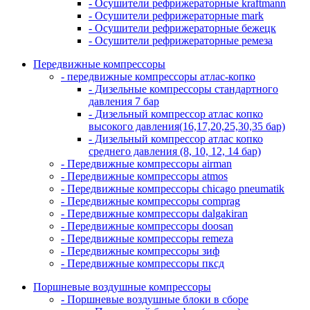
- Осушители рефрижераторные kraftmann
- Осушители рефрижераторные mark
- Осушители рефрижераторные бежецк
- Осушители рефрижераторные ремеза
Передвижные компрессоры
- передвижные компрессоры атлас-копко
- Дизельные компрессоры стандартного
давления 7 бар
- Дизельный компрессор атлас копко
высокого давления(16,17,20,25,30,35 бар)
- Дизельный компрессор атлас копко
среднего давления (8, 10, 12, 14 бар)
- Передвижные компрессоры airman
- Передвижные компрессоры atmos
- Передвижные компрессоры chicago pneumatik
- Передвижные компрессоры comprag
- Передвижные компрессоры dalgakiran
- Передвижные компрессоры doosan
- Передвижные компрессоры remeza
- Передвижные компрессоры зиф
- Передвижные компрессоры пксд
Поршневые воздушные компрессоры
- Поршневые воздушные блоки в сборе