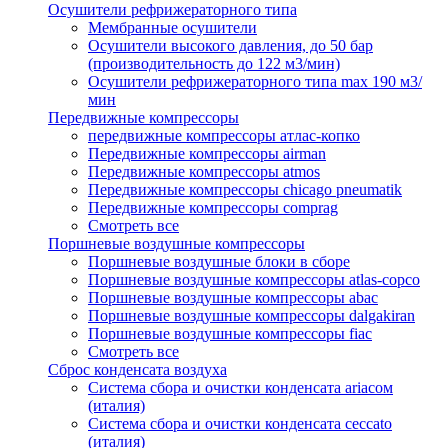
Осушители рефрижераторного типа
Мембранные осушители
Осушители высокого давления, до 50 бар
(производительность до 122 м3/мин)
Осушители рефрижераторного типа max 190 м3/
мин
Передвижные компрессоры
передвижные компрессоры атлас-копко
Передвижные компрессоры airman
Передвижные компрессоры atmos
Передвижные компрессоры chicago pneumatik
Передвижные компрессоры comprag
Смотреть все
Поршневые воздушные компрессоры
Поршневые воздушные блоки в сборе
Поршневые воздушные компрессоры atlas-copco
Поршневые воздушные компрессоры abac
Поршневые воздушные компрессоры dalgakiran
Поршневые воздушные компрессоры fiac
Смотреть все
Сброс конденсата воздуха
Система сбора и очистки конденсата ariacом
(италия)
Система сбора и очистки конденсата ceccato
(италия)