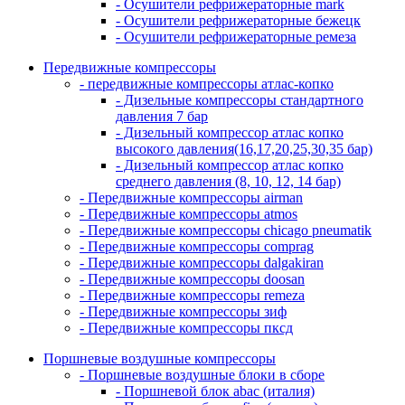
- Осушители рефрижераторные mark
- Осушители рефрижераторные бежецк
- Осушители рефрижераторные ремеза
Передвижные компрессоры
- передвижные компрессоры атлас-копко
- Дизельные компрессоры стандартного
давления 7 бар
- Дизельный компрессор атлас копко
высокого давления(16,17,20,25,30,35 бар)
- Дизельный компрессор атлас копко
среднего давления (8, 10, 12, 14 бар)
- Передвижные компрессоры airman
- Передвижные компрессоры atmos
- Передвижные компрессоры chicago pneumatik
- Передвижные компрессоры comprag
- Передвижные компрессоры dalgakiran
- Передвижные компрессоры doosan
- Передвижные компрессоры remeza
- Передвижные компрессоры зиф
- Передвижные компрессоры пксд
Поршневые воздушные компрессоры
- Поршневые воздушные блоки в сборе
- Поршневой блок abac (италия)