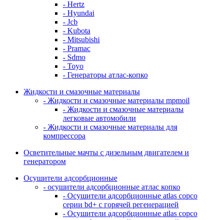
- Hertz
- Hyundai
- Jcb
- Kubota
- Mitsubishi
- Pramac
- Sdmo
- Toyo
- Генераторы атлас-копко
Жидкости и смазочные материалы
- Жидкости и смазочные материалы mpmoil
- Жидкости и смазочные материалы
легковые автомобили
- Жидкости и смазочные материалы для
компрессора
Осветительные мачты с дизельным двигателем и
генератором
Осушители адсорбционные
- осушители адсорбционные атлас копко
- Осушители адсорбционные atlas copco
серии bd+ с горячей регенерацией
- Осушители адсорбционные atlas copco