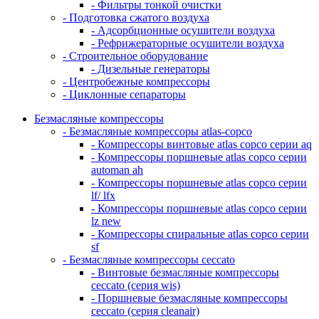
- Фильтры тонкой очистки
- Подготовка сжатого воздуха
- Адсорбционные осушители воздуха
- Рефрижераторные осушители воздуха
- Строительное оборудование
- Дизельные генераторы
- Центробежные компрессоры
- Циклонные сепараторы
Безмасляные компрессоры
- Безмасляные компрессоры atlas-copco
- Компрессоры винтовые atlas copco серии aq
- Компрессоры поршневые atlas copco серии
automan ah
- Компрессоры поршневые atlas copco серии
lf/ lfx
- Компрессоры поршневые atlas copco серии
lz new
- Компрессоры спиральные atlas copco серии
sf
- Безмасляные компрессоры ceccato
- Винтовые безмасляные компрессоры
ceccato (серия wis)
- Поршневые безмасляные компрессоры
ceccato (серия cleanair)