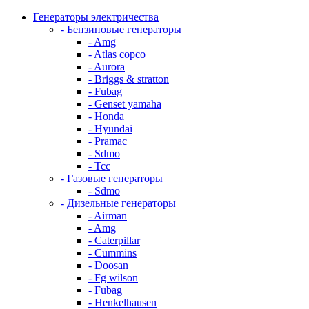
Генераторы электричества
- Бензиновые генераторы
- Amg
- Atlas copco
- Aurora
- Briggs & stratton
- Fubag
- Genset yamaha
- Honda
- Hyundai
- Pramac
- Sdmo
- Тсс
- Газовые генераторы
- Sdmo
- Дизельные генераторы
- Airman
- Amg
- Caterpillar
- Cummins
- Doosan
- Fg wilson
- Fubag
- Henkelhausen