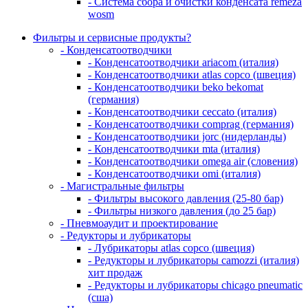
- Система сбора и очистки конденсата remeza
wosm
Фильтры и сервисные продукты?
- Конденсатоотводчики
- Конденсатоотводчики ariacom (италия)
- Конденсатоотводчики atlas copco (швеция)
- Конденсатоотводчики beko bekomat
(германия)
- Конденсатоотводчики ceccato (италия)
- Конденсатоотводчики comprag (германия)
- Конденсатоотводчики jorc (нидерланды)
- Конденсатоотводчики mta (италия)
- Конденсатоотводчики omega air (словения)
- Конденсатоотводчики omi (италия)
- Магистральные фильтры
- Фильтры высокого давления (25-80 бар)
- Фильтры низкого давления (до 25 бар)
- Пневмоаудит и проектирование
- Редукторы и лубрикаторы
- Лубрикаторы atlas copco (швеция)
- Редукторы и лубрикаторы camozzi (италия)
хит продаж
- Редукторы и лубрикаторы chicago pneumatic
(сша)