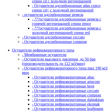
серии cd с холодной регенерацией
- Осушители адсорбционные atlas copco
серии cd+ с холодной регенерацией
- осушители адсорбционные ремеза
- ???осушители адсорбционные ремеза с
горячей регенерацией серии rmwe
- ???осушители адсорбционные ремеза с
холодной регенерацией серии red
- Осушители адсорбционные ceccato
- Осушители адсорбционные comprag
Осушители рефрижераторного типа
- Мембранные осушители
- Осушители высокого давления, до 50 бар
(производительность до 122 м3/мин)
- Осушители рефрижераторного типа max 190 м3/
мин
- Осушители рефрижераторные abac
- Осушители рефрижераторные ariacom
- Осушители рефрижераторные berg
- Осушители рефрижераторные ceccato
- Осушители рефрижераторные comprag
- Осушители рефрижераторные dalgakiran
- Осушители рефрижераторные ekomak
- Осушители рефрижераторные kraftmann