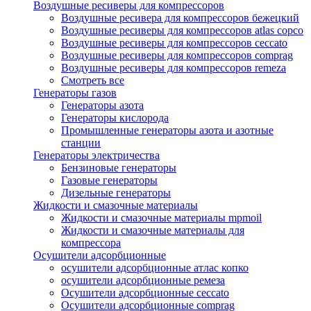
Воздушные ресиверы для компрессоров
Воздушные ресивера для компрессоров бежецкий
Воздушные ресиверы для компрессоров atlas copco
Воздушные ресиверы для компрессоров ceccato
Воздушные ресиверы для компрессоров comprag
Воздушные ресиверы для компрессоров remeza
Смотреть все
Генераторы газов
Генераторы азота
Генераторы кислорода
Промышленные генераторы азота и азотные
станции
Генераторы электричества
Бензиновые генераторы
Газовые генераторы
Дизельные генераторы
Жидкости и смазочные материалы
Жидкости и смазочные материалы mpmoil
Жидкости и смазочные материалы для
компрессора
Осушители адсорбционные
осушители адсорбционные атлас копко
осушители адсорбционные ремеза
Осушители адсорбционные ceccato
Осушители адсорбционные comprag