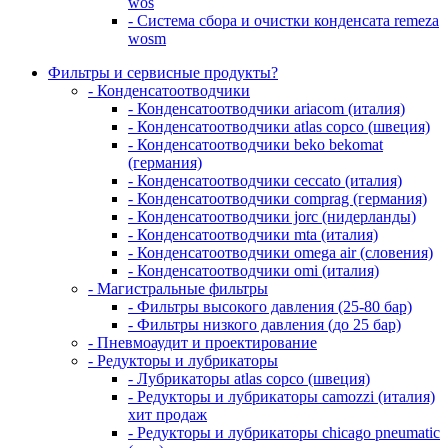
wos
- Система сбора и очистки конденсата remeza
wosm
Фильтры и сервисные продукты?
- Конденсатоотводчики
- Конденсатоотводчики ariacom (италия)
- Конденсатоотводчики atlas copco (швеция)
- Конденсатоотводчики beko bekomat
(германия)
- Конденсатоотводчики ceccato (италия)
- Конденсатоотводчики comprag (германия)
- Конденсатоотводчики jorc (нидерланды)
- Конденсатоотводчики mta (италия)
- Конденсатоотводчики omega air (словения)
- Конденсатоотводчики omi (италия)
- Магистральные фильтры
- Фильтры высокого давления (25-80 бар)
- Фильтры низкого давления (до 25 бар)
- Пневмоаудит и проектирование
- Редукторы и лубрикаторы
- Лубрикаторы atlas copco (швеция)
- Редукторы и лубрикаторы camozzi (италия)
хит продаж
- Редукторы и лубрикаторы chicago pneumatic