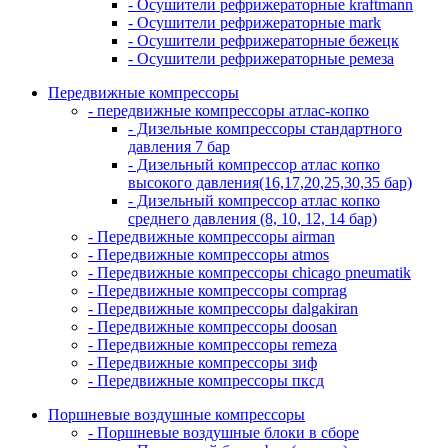
- Осушители рефрижераторные kraftmann
- Осушители рефрижераторные mark
- Осушители рефрижераторные бежецк
- Осушители рефрижераторные ремеза
Передвижные компрессоры
- передвижные компрессоры атлас-копко
- Дизельные компрессоры стандартного
давления 7 бар
- Дизельный компрессор атлас копко
высокого давления(16,17,20,25,30,35 бар)
- Дизельный компрессор атлас копко
среднего давления (8, 10, 12, 14 бар)
- Передвижные компрессоры airman
- Передвижные компрессоры atmos
- Передвижные компрессоры chicago pneumatik
- Передвижные компрессоры comprag
- Передвижные компрессоры dalgakiran
- Передвижные компрессоры doosan
- Передвижные компрессоры remeza
- Передвижные компрессоры зиф
- Передвижные компрессоры пксд
Поршневые воздушные компрессоры
- Поршневые воздушные блоки в сборе