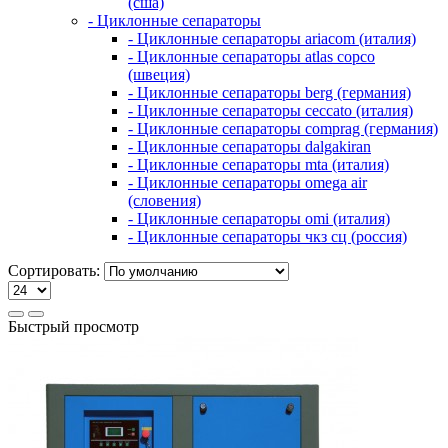
(сша)
- Циклонные сепараторы
- Циклонные сепараторы ariacom (италия)
- Циклонные сепараторы atlas copco
(швеция)
- Циклонные сепараторы berg (германия)
- Циклонные сепараторы ceccato (италия)
- Циклонные сепараторы comprag (германия)
- Циклонные сепараторы dalgakiran
- Циклонные сепараторы mta (италия)
- Циклонные сепараторы omega air
(словения)
- Циклонные сепараторы omi (италия)
- Циклонные сепараторы чкз сц (россия)
Сортировать:
Быстрый просмотр