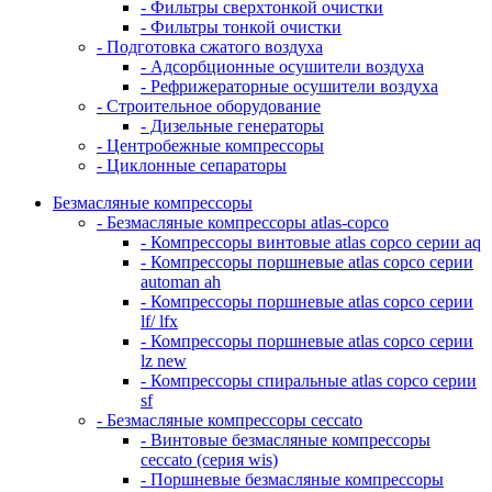
- Фильтры сверхтонкой очистки
- Фильтры тонкой очистки
- Подготовка сжатого воздуха
- Адсорбционные осушители воздуха
- Рефрижераторные осушители воздуха
- Строительное оборудование
- Дизельные генераторы
- Центробежные компрессоры
- Циклонные сепараторы
Безмасляные компрессоры
- Безмасляные компрессоры atlas-copco
- Компрессоры винтовые atlas copco серии aq
- Компрессоры поршневые atlas copco серии
automan ah
- Компрессоры поршневые atlas copco серии
lf/ lfx
- Компрессоры поршневые atlas copco серии
lz new
- Компрессоры спиральные atlas copco серии
sf
- Безмасляные компрессоры ceccato
- Винтовые безмасляные компрессоры
ceccato (серия wis)
- Поршневые безмасляные компрессоры