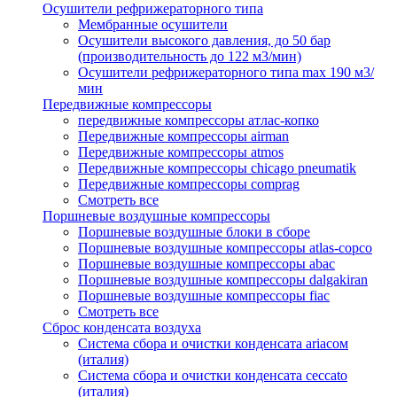
Осушители рефрижераторного типа
Мембранные осушители
Осушители высокого давления, до 50 бар
(производительность до 122 м3/мин)
Осушители рефрижераторного типа max 190 м3/
мин
Передвижные компрессоры
передвижные компрессоры атлас-копко
Передвижные компрессоры airman
Передвижные компрессоры atmos
Передвижные компрессоры chicago pneumatik
Передвижные компрессоры comprag
Смотреть все
Поршневые воздушные компрессоры
Поршневые воздушные блоки в сборе
Поршневые воздушные компрессоры atlas-copco
Поршневые воздушные компрессоры abac
Поршневые воздушные компрессоры dalgakiran
Поршневые воздушные компрессоры fiac
Смотреть все
Сброс конденсата воздуха
Система сбора и очистки конденсата ariacом
(италия)
Система сбора и очистки конденсата ceccato
(италия)