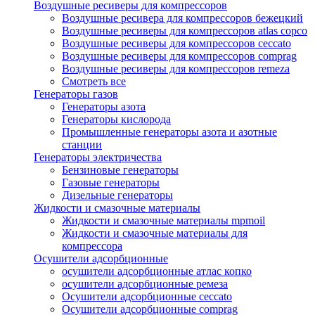
Воздушные ресиверы для компрессоров
Воздушные ресивера для компрессоров бежецкий
Воздушные ресиверы для компрессоров atlas copco
Воздушные ресиверы для компрессоров ceccato
Воздушные ресиверы для компрессоров comprag
Воздушные ресиверы для компрессоров remeza
Смотреть все
Генераторы газов
Генераторы азота
Генераторы кислорода
Промышленные генераторы азота и азотные
станции
Генераторы электричества
Бензиновые генераторы
Газовые генераторы
Дизельные генераторы
Жидкости и смазочные материалы
Жидкости и смазочные материалы mpmoil
Жидкости и смазочные материалы для
компрессора
Осушители адсорбционные
осушители адсорбционные атлас копко
осушители адсорбционные ремеза
Осушители адсорбционные ceccato
Осушители адсорбционные comprag