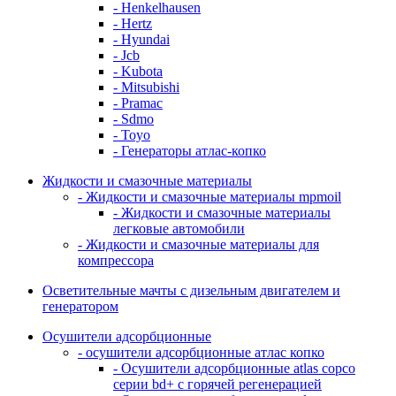
- Henkelhausen
- Hertz
- Hyundai
- Jcb
- Kubota
- Mitsubishi
- Pramac
- Sdmo
- Toyo
- Генераторы атлас-копко
Жидкости и смазочные материалы
- Жидкости и смазочные материалы mpmoil
- Жидкости и смазочные материалы
легковые автомобили
- Жидкости и смазочные материалы для
компрессора
Осветительные мачты с дизельным двигателем и
генератором
Осушители адсорбционные
- осушители адсорбционные атлас копко
- Осушители адсорбционные atlas copco
серии bd+ с горячей регенерацией