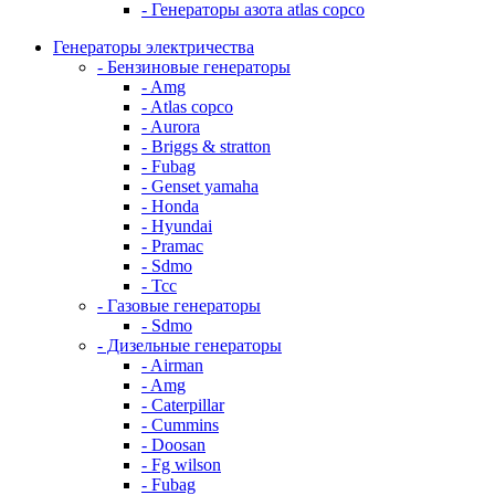
- Генераторы азота atlas copco
Генераторы электричества
- Бензиновые генераторы
- Amg
- Atlas copco
- Aurora
- Briggs & stratton
- Fubag
- Genset yamaha
- Honda
- Hyundai
- Pramac
- Sdmo
- Тсс
- Газовые генераторы
- Sdmo
- Дизельные генераторы
- Airman
- Amg
- Caterpillar
- Cummins
- Doosan
- Fg wilson
- Fubag