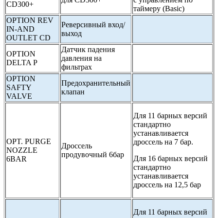
CD300+
таймеру (Basic)
OPTION REV
Реверсивный вход/
IN-AND
выход
OUTLET CD
Датчик падения
OPTION
давления на
DELTA P
фильтрах
OPTION
Предохранительный
SAFTY
клапан
VALVE
Для 11 барных версий
стандартно
устанавливается
OPT. PURGE
дроссель на 7 бар.
Дроссель
NOZZLE
продувочный 6бар
Для 16 барных версий
6BAR
стандартно
устанавливается
дроссель на 12,5 бар
Для 11 барных версий