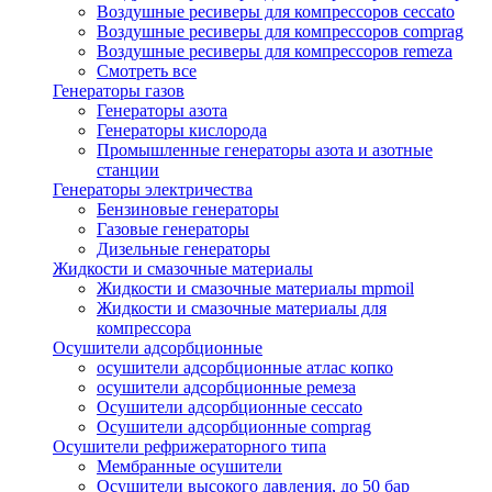
Воздушные ресиверы для компрессоров ceccato
Воздушные ресиверы для компрессоров comprag
Воздушные ресиверы для компрессоров remeza
Смотреть все
Генераторы газов
Генераторы азота
Генераторы кислорода
Промышленные генераторы азота и азотные
станции
Генераторы электричества
Бензиновые генераторы
Газовые генераторы
Дизельные генераторы
Жидкости и смазочные материалы
Жидкости и смазочные материалы mpmoil
Жидкости и смазочные материалы для
компрессора
Осушители адсорбционные
осушители адсорбционные атлас копко
осушители адсорбционные ремеза
Осушители адсорбционные ceccato
Осушители адсорбционные comprag
Осушители рефрижераторного типа
Мембранные осушители
Осушители высокого давления, до 50 бар