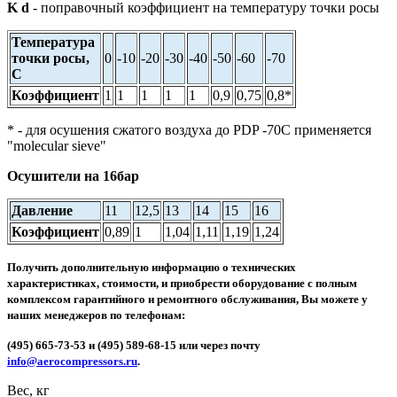
K d
- поправочный коэффициент на температуру точки росы
Температура
точки росы,
0
-10
-20
-30
-40
-50
-60
-70
С
Коэффициент
1
1
1
1
1
0,9
0,75
0,8*
* - для осушения сжатого воздуха до PDP -70С применяется
"molecular sieve"
Осушители на 16бар
Давление
11
12,5
13
14
15
16
Коэффициент
0,89
1
1,04
1,11
1,19
1,24
Получить дополнительную информацию о технических
характеристиках, стоимости, и приобрести оборудование с полным
комплексом гарантийного и ремонтного обслуживания, Вы можете у
наших менеджеров по телефонам:
(495) 665-73-53 и (495) 589-68-15 или через почту
info@aerocompressors.ru
.
Вес, кг