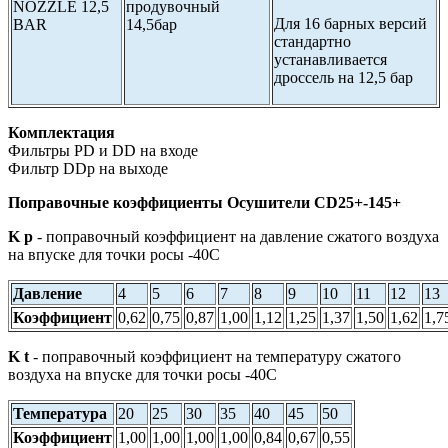
NOZZLE 12,5
продувочный
Для 16 барных версий
BAR
14,5бар
стандартно
устанавливается
дроссель на 12,5 бар
Комплектация
Фильтры PD и DD на входе
Фильтр DDp на выходе
Поправочные коэффициенты Осушители CD25+-145+
K p
- поправочный коэффициент на давление сжатого воздуха
на впуске для точки росы -40С
Давление
4
5
6
7
8
9
10
11
12
13
Коэффициент
0,62
0,75
0,87
1,00
1,12
1,25
1,37
1,50
1,62
1,7
K t
- поправочный коэффициент на температуру сжатого
воздуха на впуске для точки росы -40С
Температура
20
25
30
35
40
45
50
Коэффициент
1,00
1,00
1,00
1,00
0,84
0,67
0,55