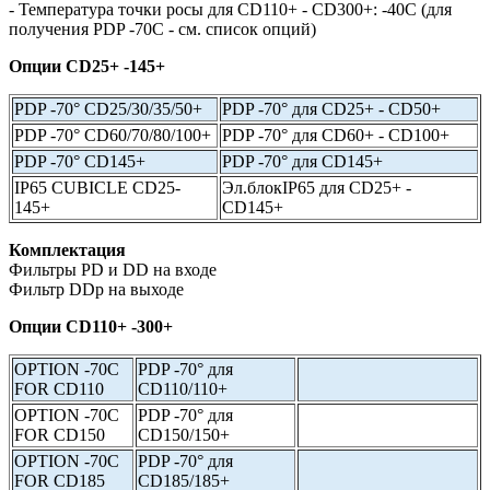
- Температура точки росы для CD110+ - CD300+: -40С (для
получения PDP -70С - см. список опций)
Опции CD25+ -145+
PDP -70° CD25/30/35/50+
PDP -70° для CD25+ - CD50+
PDP -70° CD60/70/80/100+
PDP -70° для CD60+ - CD100+
PDP -70° CD145+
PDP -70° для CD145+
IP65 CUBICLE CD25-
Эл.блокIP65 для CD25+ -
145+
CD145+
Комплектация
Фильтры PD и DD на входе
Фильтр DDp на выходе
Опции CD110+ -300+
OPTION -70C
PDP -70° для
FOR CD110
CD110/110+
OPTION -70C
PDP -70° для
FOR CD150
CD150/150+
OPTION -70C
PDP -70° для
FOR CD185
CD185/185+