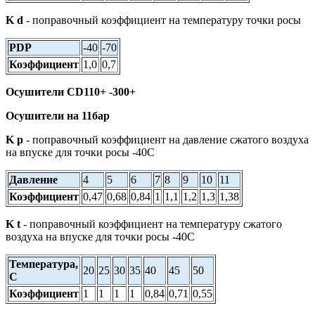
K d
- поправочный коэффициент на температуру точки росы
PDP
-40
-70
Коэффициент
1,0
0,7
Осушители CD110+ -300+
Осушители на 11бар
K p
- поправочный коэффициент на давление сжатого воздуха
на впуске для точки росы -40С
Давление
4
5
6
7
8
9
10
11
Коэффициент
0,47
0,68
0,84
1
1,1
1,2
1,3
1,38
K t
- поправочный коэффициент на температуру сжатого
воздуха на впуске для точки росы -40С
Температура,
20
25
30
35
40
45
50
С
Коэффициент
1
1
1
1
0,84
0,71
0,55