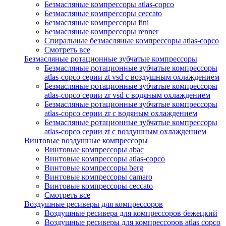
Безмасляные компрессоры atlas-copco
Безмасляные компрессоры ceccato
Безмасляные компрессоры fini
Безмасляные компрессоры renner
Спиральные безмасляные компрессоры atlas-copco
Смотреть все
Безмасляные ротационные зубчатые компрессоры
Безмасляные ротационные зубчатые компрессоры
atlas-copco серии zt vsd с воздушным охлаждением
Безмасляные ротационные зубчатые компрессоры
atlas-copco серии zr vsd с водяным охлаждением
Безмасляные ротационные зубчатые компрессоры
atlas-copco серии zr с водяным охлаждением
Безмасляные ротационные зубчатые компрессоры
atlas-copco серии zt с воздушным охлаждением
Винтовые воздушные компрессоры
Винтовые компрессоры abac
Винтовые компрессоры atlas-copco
Винтовые компрессоры berg
Винтовые компрессоры camaro
Винтовые компрессоры ceccato
Смотреть все
Воздушные ресиверы для компрессоров
Воздушные ресивера для компрессоров бежецкий
Воздушные ресиверы для компрессоров atlas copco