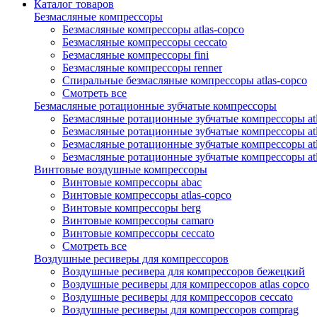
Каталог товаров
Безмасляные компрессоры
Безмасляные компрессоры atlas-copco
Безмасляные компрессоры ceccato
Безмасляные компрессоры fini
Безмасляные компрессоры renner
Спиральные безмасляные компрессоры atlas-copco
Смотреть все
Безмасляные ротационные зубчатые компрессоры
Безмасляные ротационные зубчатые компрессоры atl
Безмасляные ротационные зубчатые компрессоры atl
Безмасляные ротационные зубчатые компрессоры atl
Безмасляные ротационные зубчатые компрессоры at
Винтовые воздушные компрессоры
Винтовые компрессоры abac
Винтовые компрессоры atlas-copco
Винтовые компрессоры berg
Винтовые компрессоры camaro
Винтовые компрессоры ceccato
Смотреть все
Воздушные ресиверы для компрессоров
Воздушные ресивера для компрессоров бежецкий
Воздушные ресиверы для компрессоров atlas copco
Воздушные ресиверы для компрессоров ceccato
Воздушные ресиверы для компрессоров comprag