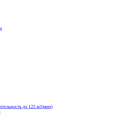
и
ительность до 122 м3/мин)
н