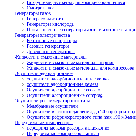
Воздушные ресиверы для компрессоров remeza
Смотреть все
Генераторы газов
Генераторы азота
Генераторы кислорода
Промышленные генераторы азота и азотные станци
Генераторы электричества
Бензиновые генераторы
Газовые генераторы
Дизельные генераторы
Жидкости и смазочные материалы
Жидкости и смазочные материалы mpmoil
Жидкости и смазочные материалы для компрессора
Осушители адсорбционные
осушители адсорбционные атлас копко
осушители адсорбционные ремеза
Осушители адсорбционные ceccato
Осушители адсорбционные comprag
Осушители рефрижераторного типа
Мембранные осушители
Осушители высокого давления, до 50 бар (производ
Осушители рефрижераторного типа max 190 м3/ми
Передвижные компрессоры
передвижные компрессоры атлас-копко
Передвижные компрессоры airman