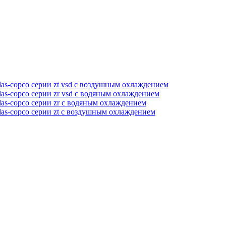
as-copco серии zt vsd с воздушным охлаждением
as-copco серии zr vsd с водяным охлаждением
as-copco серии zr с водяным охлаждением
las-copco серии zt с воздушным охлаждением