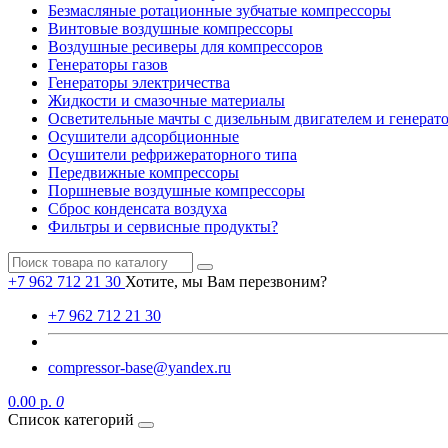
Безмасляные ротационные зубчатые компрессоры
Винтовые воздушные компрессоры
Воздушные ресиверы для компрессоров
Генераторы газов
Генераторы электричества
Жидкости и смазочные материалы
Осветительные мачты с дизельным двигателем и генерат
Осушители адсорбционные
Осушители рефрижераторного типа
Передвижные компрессоры
Поршневые воздушные компрессоры
Сброс конденсата воздуха
Фильтры и сервисные продукты?
+7 962 712 21 30
Хотите, мы Вам перезвоним?
+7 962 712 21 30
compressor-base@yandex.ru
0.00 р.
0
Список категорий