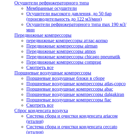
Осушители рефрижераторного типа
Мембранные осушители
Осушители высокого давления, до 50 бар
(производительность до 122 м3/мин)
Осушители рефрижераторного типа max 190 м3/
мин
Передвижные компрессоры
передвижные компрессоры атлас-копко
Передвижные компрессоры airman
Передвижные компрессоры atmos
Передвижные компрессоры chicago pneumatik
Передвижные компрессоры comprag
Смотреть все
Поршневые воздушные компрессоры
Поршневые воздушные блоки в сборе
Поршневые воздушные компрессоры atlas-copco
Поршневые воздушные компрессоры abac
Поршневые воздушные компрессоры dalgakiran
Поршневые воздушные компрессоры fiac
Смотреть все
Сброс конденсата воздуха
Система сбора и очистки конденсата ariacом
(италия)
Система сбора и очистки конденсата ceccato
(италия)