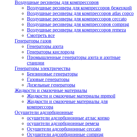
Воздушные ресиверы для компрессоров
Воздушные ресивера для компрессоров бежецкий
Воздушные ресиверы для компрессоров atlas copco
Воздушные ресиверы для компрессоров ceccato
Воздушные ресиверы для компрессоров comprag
Воздушные ресиверы для компрессоров remeza
Смотреть все
Генераторы газов
Генераторы азота
Генераторы кислорода
Промышленные генераторы азота и азотные
станции
Генераторы электричества
Бензиновые генераторы
Газовые генераторы
Дизельные генераторы
Жидкости и смазочные материалы
Жидкости и смазочные материалы mpmoil
Жидкости и смазочные материалы для
компрессора
Осушители адсорбционные
осушители адсорбционные атлас копко
осушители адсорбционные ремеза
Осушители адсорбционные ceccato
Осушители адсорбционные comprag