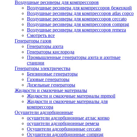
Воздушные ресиверы для компрессоров
Воздушные ресивера для компрессоров бежецкий
Воздушные ресиверы для компрессоров atlas copco
Воздушные ресиверы для компрессоров ceccato
Воздушные ресиверы для компрессоров comprag
Воздушные ресиверы для компрессоров remeza
Смотреть все
Генераторы газов
Генераторы азота
Генераторы кислорода
Промышленные генераторы азота и азотные
станции
Генераторы электричества
Бензиновые генераторы
Газовые генераторы
Дизельные генераторы
Жидкости и смазочные материалы
Жидкости и смазочные материалы mpmoil
Жидкости и смазочные материалы для
компрессора
Осушители адсорбционные
осушители адсорбционные атлас копко
осушители адсорбционные ремеза
Осушители адсорбционные ceccato
Осушители адсорбционные comprag