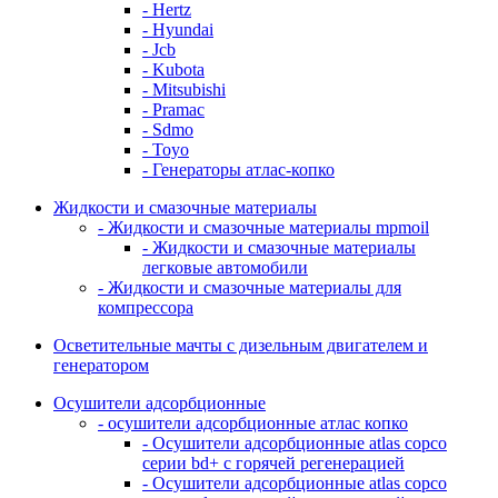
- Hertz
- Hyundai
- Jcb
- Kubota
- Mitsubishi
- Pramac
- Sdmo
- Toyo
- Генераторы атлас-копко
Жидкости и смазочные материалы
- Жидкости и смазочные материалы mpmoil
- Жидкости и смазочные материалы
легковые автомобили
- Жидкости и смазочные материалы для
компрессора
Осветительные мачты с дизельным двигателем и
генератором
Осушители адсорбционные
- осушители адсорбционные атлас копко
- Осушители адсорбционные atlas copco
серии bd+ с горячей регенерацией
- Осушители адсорбционные atlas copco