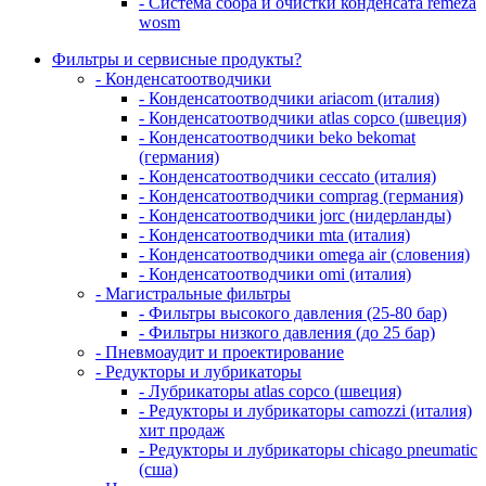
- Система сбора и очистки конденсата remeza
wosm
Фильтры и сервисные продукты?
- Конденсатоотводчики
- Конденсатоотводчики ariacom (италия)
- Конденсатоотводчики atlas copco (швеция)
- Конденсатоотводчики beko bekomat
(германия)
- Конденсатоотводчики ceccato (италия)
- Конденсатоотводчики comprag (германия)
- Конденсатоотводчики jorc (нидерланды)
- Конденсатоотводчики mta (италия)
- Конденсатоотводчики omega air (словения)
- Конденсатоотводчики omi (италия)
- Магистральные фильтры
- Фильтры высокого давления (25-80 бар)
- Фильтры низкого давления (до 25 бар)
- Пневмоаудит и проектирование
- Редукторы и лубрикаторы
- Лубрикаторы atlas copco (швеция)
- Редукторы и лубрикаторы camozzi (италия)
хит продаж
- Редукторы и лубрикаторы chicago pneumatic
(сша)