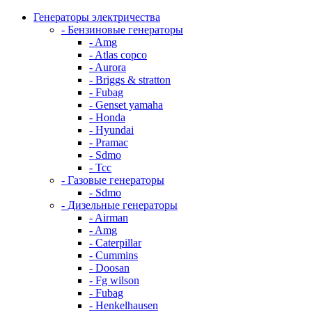
Генераторы электричества
- Бензиновые генераторы
- Amg
- Atlas copco
- Aurora
- Briggs & stratton
- Fubag
- Genset yamaha
- Honda
- Hyundai
- Pramac
- Sdmo
- Тсс
- Газовые генераторы
- Sdmo
- Дизельные генераторы
- Airman
- Amg
- Caterpillar
- Cummins
- Doosan
- Fg wilson
- Fubag
- Henkelhausen