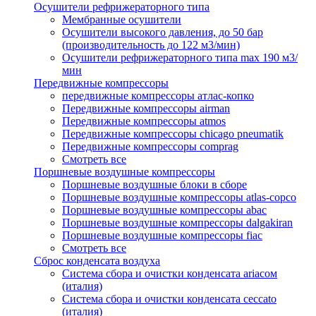
Осушители рефрижераторного типа
Мембранные осушители
Осушители высокого давления, до 50 бар
(производительность до 122 м3/мин)
Осушители рефрижераторного типа max 190 м3/
мин
Передвижные компрессоры
передвижные компрессоры атлас-копко
Передвижные компрессоры airman
Передвижные компрессоры atmos
Передвижные компрессоры chicago pneumatik
Передвижные компрессоры comprag
Смотреть все
Поршневые воздушные компрессоры
Поршневые воздушные блоки в сборе
Поршневые воздушные компрессоры atlas-copco
Поршневые воздушные компрессоры abac
Поршневые воздушные компрессоры dalgakiran
Поршневые воздушные компрессоры fiac
Смотреть все
Сброс конденсата воздуха
Система сбора и очистки конденсата ariacом
(италия)
Система сбора и очистки конденсата ceccato
(италия)