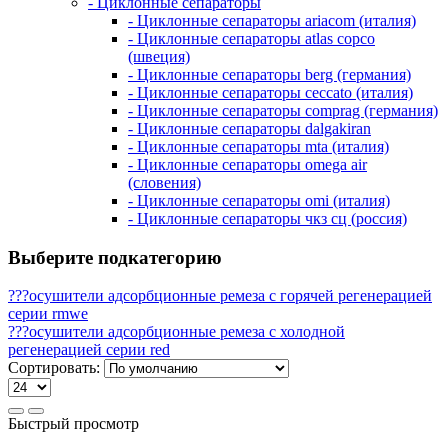
- Циклонные сепараторы
- Циклонные сепараторы ariacom (италия)
- Циклонные сепараторы atlas copco
(швеция)
- Циклонные сепараторы berg (германия)
- Циклонные сепараторы ceccato (италия)
- Циклонные сепараторы comprag (германия)
- Циклонные сепараторы dalgakiran
- Циклонные сепараторы mta (италия)
- Циклонные сепараторы omega air
(словения)
- Циклонные сепараторы omi (италия)
- Циклонные сепараторы чкз сц (россия)
Выберите подкатегорию
???осушители адсорбционные ремеза с горячей регенерацией
серии rmwe
???осушители адсорбционные ремеза с холодной
регенерацией серии red
Сортировать:
Быстрый просмотр