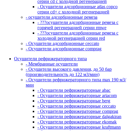
серии cd с холодной регенерацией
- Осушители адсорбционные atlas copco
серии cd+ с холодной регенерацией
- осушители адсорбционные ремеза
- ???осушители адсорбционные ремеза с
горячей регенерацией серии rmwe
- ???осушители адсорбционные ремеза с
холодной регенерацией серии red
- Осушители адсорбционные ceccato
- Осушители адсорбционные comprag
Осушители рефрижераторного типа
- Мембранные осушители
- Осушители высокого давления, до 50 бар
(производительность до 122 м3/мин)
- Осушители рефрижераторного типа max 190 м3/
мин
- Осушители рефрижераторные abac
- Осушители рефрижераторные ariacom
- Осушители рефрижераторные berg
- Осушители рефрижераторные ceccato
- Осушители рефрижераторные comprag
- Осушители рефрижераторные dalgakiran
- Осушители рефрижераторные ekomak
- Осушители рефрижераторные kraftmann