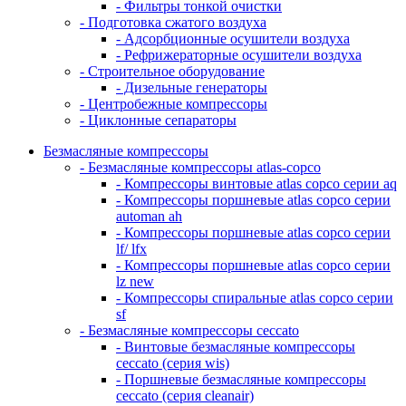
- Фильтры тонкой очистки
- Подготовка сжатого воздуха
- Адсорбционные осушители воздуха
- Рефрижераторные осушители воздуха
- Строительное оборудование
- Дизельные генераторы
- Центробежные компрессоры
- Циклонные сепараторы
Безмасляные компрессоры
- Безмасляные компрессоры atlas-copco
- Компрессоры винтовые atlas copco серии aq
- Компрессоры поршневые atlas copco серии
automan ah
- Компрессоры поршневые atlas copco серии
lf/ lfx
- Компрессоры поршневые atlas copco серии
lz new
- Компрессоры спиральные atlas copco серии
sf
- Безмасляные компрессоры ceccato
- Винтовые безмасляные компрессоры
ceccato (серия wis)
- Поршневые безмасляные компрессоры
ceccato (серия cleanair)