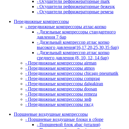
- Осушители рефрижераторные mark
- Осушители рефрижераторные бежецк
- Осушители рефрижераторные ремеза
Передвижные компрессоры
- передвижные компрессоры атлас-копко
- Дизельные компрессоры стандартного
давления 7 бар
- Дизельный компрессор атлас копко
высокого давления(16,17,20,25,30,35 бар)
- Дизельный компрессор атлас копко
среднего давления (8, 10, 12, 14 бар)
- Передвижные компрессоры airman
- Передвижные компрессоры atmos
- Передвижные компрессоры chicago pneumatik
- Передвижные компрессоры comprag
- Передвижные компрессоры dalgakiran
- Передвижные компрессоры doosan
- Передвижные компрессоры remeza
- Передвижные компрессоры зиф
- Передвижные компрессоры пксд
Поршневые воздушные компрессоры
- Поршневые воздушные блоки в сборе
- Поршневой блок abac (италия)