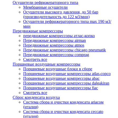
Осушители рефрижераторного типа
Мембранные осушители
Осушители высокого давления, до 50 бар
(производительность до 122 м3/мин)
Осушители рефрижераторного типа max 190 м3/
мин
Передвижные компрессоры
передвижные компрессоры атлас-копко
Передвижные компрессоры airman
Передвижные компрессоры atmos
Передвижные компрессоры chicago pneumatik
Передвижные компрессоры comprag
Смотреть все
Поршневые воздушные компрессоры
Поршневые воздушные блоки в сборе
Поршневые воздушные компрессоры atlas-copco
Поршневые воздушные компрессоры abac
Поршневые воздушные компрессоры dalgakiran
Поршневые воздушные компрессоры fiac
Смотреть все
Сброс конденсата воздуха
Система сбора и очистки конденсата ariacом
(италия)
Система сбора и очистки конденсата ceccato
(италия)