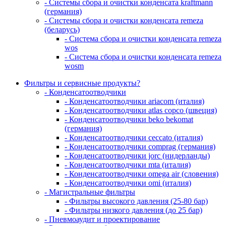
- Системы сбора и очистки конденсата kraftmann
(германия)
- Системы сбора и очистки конденсата remeza
(беларусь)
- Система сбора и очистки конденсата remeza
wos
- Система сбора и очистки конденсата remeza
wosm
Фильтры и сервисные продукты?
- Конденсатоотводчики
- Конденсатоотводчики ariacom (италия)
- Конденсатоотводчики atlas copco (швеция)
- Конденсатоотводчики beko bekomat
(германия)
- Конденсатоотводчики ceccato (италия)
- Конденсатоотводчики comprag (германия)
- Конденсатоотводчики jorc (нидерланды)
- Конденсатоотводчики mta (италия)
- Конденсатоотводчики omega air (словения)
- Конденсатоотводчики omi (италия)
- Магистральные фильтры
- Фильтры высокого давления (25-80 бар)
- Фильтры низкого давления (до 25 бар)
- Пневмоаудит и проектирование