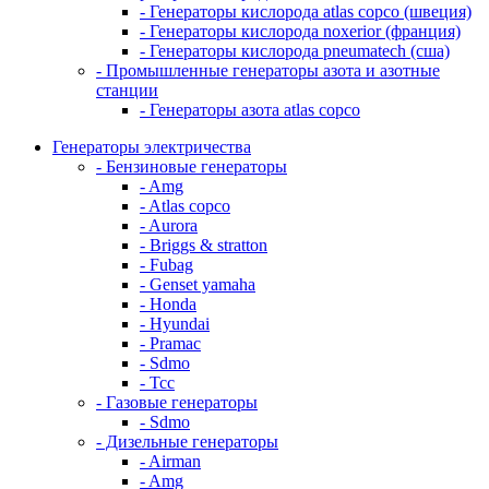
- Генераторы кислорода atlas copco (швеция)
- Генераторы кислорода noxerior (франция)
- Генераторы кислорода pneumatech (сша)
- Промышленные генераторы азота и азотные
станции
- Генераторы азота atlas copco
Генераторы электричества
- Бензиновые генераторы
- Amg
- Atlas copco
- Aurora
- Briggs & stratton
- Fubag
- Genset yamaha
- Honda
- Hyundai
- Pramac
- Sdmo
- Тсс
- Газовые генераторы
- Sdmo
- Дизельные генераторы
- Airman
- Amg