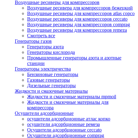
Воздушные ресиверы для компрессоров
Воздушные ресивера для компрессоров бежецкий
Воздушные ресиверы для компрессоров atlas copco
Воздушные ресиверы для компрессоров ceccato
Воздушные ресиверы для компрессоров comprag
Воздушные ресиверы для компрессоров remeza
Смотреть все
Генераторы газов
Генераторы азота
Генераторы кислорода
Промышленные генераторы азота и азотные
станции
Генераторы электричества
Бензиновые генераторы
Газовые генераторы
Дизельные генераторы
Жидкости и смазочные материалы
Жидкости и смазочные материалы mpmoil
Жидкости и смазочные материалы для
компрессора
Осушители адсорбционные
осушители адсорбционные атлас копко
осушители адсорбционные ремеза
Осушители адсорбционные ceccato
Осушители адсорбционные comprag