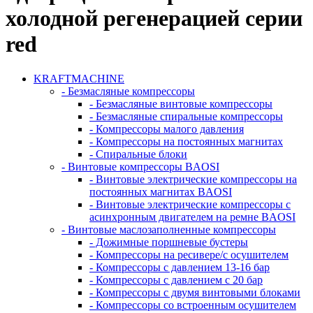
холодной регенерацией серии
red
KRAFTMACHINE
- Безмасляные компрессоры
- Безмасляные винтовые компрессоры
- Безмасляные спиральные компрессоры
- Компрессоры малого давления
- Компрессоры на постоянных магнитах
- Спиральные блоки
- Винтовые компрессоры BAOSI
- Винтовые электрические компрессоры на
постоянных магнитах BAOSI
- Винтовые электрические компрессоры с
асинхронным двигателем на ремне BAOSI
- Винтовые маслозаполненные компрессоры
- Дожимные поршневые бустеры
- Компрессоры на ресивере/с осушителем
- Компрессоры с давлением 13-16 бар
- Компрессоры с давлением с 20 бар
- Компрессоры с двумя винтовыми блоками
- Компрессоры со встроенным осушителем