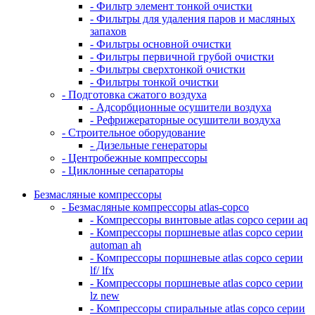
- Фильтр элемент тонкой очистки
- Фильтры для удаления паров и масляных
запахов
- Фильтры основной очистки
- Фильтры первичной грубой очистки
- Фильтры сверхтонкой очистки
- Фильтры тонкой очистки
- Подготовка сжатого воздуха
- Адсорбционные осушители воздуха
- Рефрижераторные осушители воздуха
- Строительное оборудование
- Дизельные генераторы
- Центробежные компрессоры
- Циклонные сепараторы
Безмасляные компрессоры
- Безмасляные компрессоры atlas-copco
- Компрессоры винтовые atlas copco серии aq
- Компрессоры поршневые atlas copco серии
automan ah
- Компрессоры поршневые atlas copco серии
lf/ lfx
- Компрессоры поршневые atlas copco серии
lz new
- Компрессоры спиральные atlas copco серии