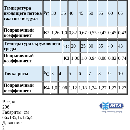
Температура
0
входящего потока
30
35
40
45
50
55
60
65
С
сжатого воздуха
Поправочный
К2
1,26
1,0
0,82
0,67
0,55
0,47
0,45
0,43
коэффициент
Температура окружающей
0
20
25
30
35
40
43
С
среды
Поправочный
К3
1,06
1,0
0,94
0,88
0,82
0,74
коэффициент
0
Точка росы
3
4
5
6
7
8
9
10
С
Поправочный
К4
1,0
1,06
1,12
1,18
1,24
1,27
1,27
1,27
коэффициент
Вес, кг
296
Габариты, см
66х135,1х126,4
Давление
2