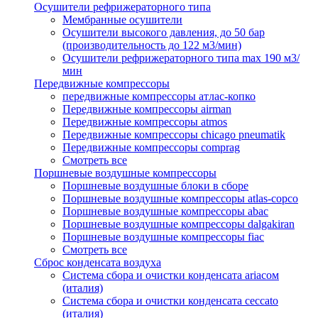
Осушители рефрижераторного типа
Мембранные осушители
Осушители высокого давления, до 50 бар
(производительность до 122 м3/мин)
Осушители рефрижераторного типа max 190 м3/
мин
Передвижные компрессоры
передвижные компрессоры атлас-копко
Передвижные компрессоры airman
Передвижные компрессоры atmos
Передвижные компрессоры chicago pneumatik
Передвижные компрессоры comprag
Смотреть все
Поршневые воздушные компрессоры
Поршневые воздушные блоки в сборе
Поршневые воздушные компрессоры atlas-copco
Поршневые воздушные компрессоры abac
Поршневые воздушные компрессоры dalgakiran
Поршневые воздушные компрессоры fiac
Смотреть все
Сброс конденсата воздуха
Система сбора и очистки конденсата ariacом
(италия)
Система сбора и очистки конденсата ceccato
(италия)