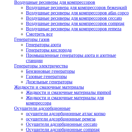
Воздушные ресиверы для компрессоров
Воздушные ресивера для компрессоров бежецкий
Воздушные ресиверы для компрессоров atlas copco
Воздушные ресиверы для компрессоров ceccato
Воздушные ресиверы для компрессоров comprag
Воздушные ресиверы для компрессоров remeza
Смотреть все
Генераторы газов
Генераторы азота
Генераторы кислорода
Промышленные генераторы азота и азотные
станции
Генераторы электричества
Бензиновые генераторы
Газовые генераторы
Дизельные генераторы
Жидкости и смазочные материалы
Жидкости и смазочные материалы mpmoil
Жидкости и смазочные материалы для
компрессора
Осушители адсорбционные
осушители адсорбционные атлас копко
осушители адсорбционные ремеза
Осушители адсорбционные ceccato
Осушители адсорбционные comprag