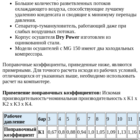
Большое количество разветвленных потоков
охлаждающего воздуха, способствующие лучшему
удалению конденсата и сводящие к минимуму перепады
давления.
Сепаратор-туманоуловитель, работающий даже при
слабых воздушных потоках.
Корпус осушителя
Dry Power
изготовлен из
оцинкованной стали.
Модели осушителей с MG 150 имеют два холодильных
компрессора.
Поправочные коэффициенты, приведенные ниже, являются
примерными. Для точного расчета исходя из рабочих условий,
отличающихся от указанных выше, необходимо использовать
расчет на компьютере.
Применение поправочных коэффициентов:
Искомая
производительность=номинальная производительность x K1 x
K2 x K3 x K4.
Рабочее
бар
3
4
5
6
7
8
9
10
11
давление
Поправочный
К1
0,67
0,8
0,88
0,94
1,0
1,05
1,09
1,13
1,16
коэффициент