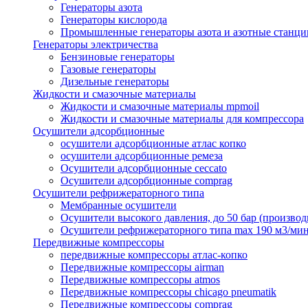
Генераторы азота
Генераторы кислорода
Промышленные генераторы азота и азотные станци
Генераторы электричества
Бензиновые генераторы
Газовые генераторы
Дизельные генераторы
Жидкости и смазочные материалы
Жидкости и смазочные материалы mpmoil
Жидкости и смазочные материалы для компрессора
Осушители адсорбционные
осушители адсорбционные атлас копко
осушители адсорбционные ремеза
Осушители адсорбционные ceccato
Осушители адсорбционные comprag
Осушители рефрижераторного типа
Мембранные осушители
Осушители высокого давления, до 50 бар (производ
Осушители рефрижераторного типа max 190 м3/ми
Передвижные компрессоры
передвижные компрессоры атлас-копко
Передвижные компрессоры airman
Передвижные компрессоры atmos
Передвижные компрессоры chicago pneumatik
Передвижные компрессоры comprag