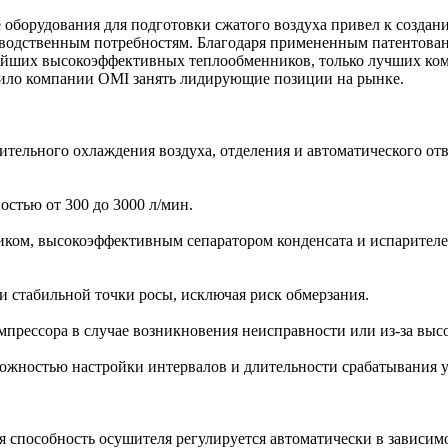
 оборудования для подготовки сжатого воздуха привел к созда
зводственным потребностям. Благодаря примененным патентов
йших высокоэффективных теплообменников, только лучших комп
лило компании OMI занять лидирующие позиции на рынке.
тельного охлаждения воздуха, отделения и автоматического отв
стью от 300 до 3000 л/мин.
ом, высокоэффективным сепаратором конденсата и испарителе
и стабильной точки росы, исключая риск обмерзания.
прессора в случае возникновения неисправности или из-за выс
ожностью настройки интервалов и длительности срабатывания ус
способность осушителя регулируется автоматически в зависимос