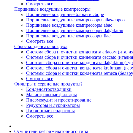
Смотреть все
Поршневые воздушные компрессоры
Поршневые воздушные блоки в сборе
Поршневые воздушные компрессоры atlas-copco
Поршневые воздушные компрессоры abac
Поршневые воздушные компрессоры dalgakiran
Поршневые воздушные компрессоры fiac
Смотреть все
Сброс конденсата воздуха
Система сбора и очистки конденсата ariacом (италия
Система сбора и очистки конденсата ceccato (италия
Системы сбора и очистки конденсата dalgakiran (ту
Системы сбора и очистки конденсата kraftmann (гер
Системы сбора и очистки конденсата remeza (белару
Смотреть все
Фильтры и сервисные продукты?
Конденсатоотводчики
Магистральные фильтры
Пневмоаудит и проектирование
Редукторы и лубрикаторы
Циклонные сепараторы
Смотреть все
Осушители рефрижераторного типа