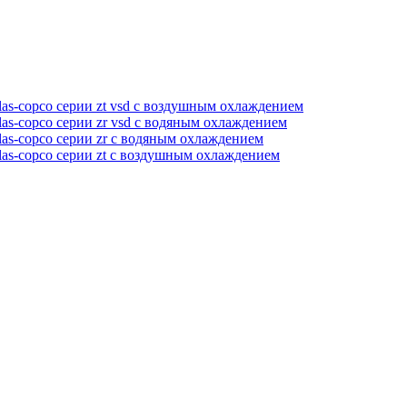
as-copco серии zt vsd с воздушным охлаждением
as-copco серии zr vsd с водяным охлаждением
as-copco серии zr с водяным охлаждением
las-copco серии zt с воздушным охлаждением