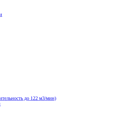
и
ительность до 122 м3/мин)
н