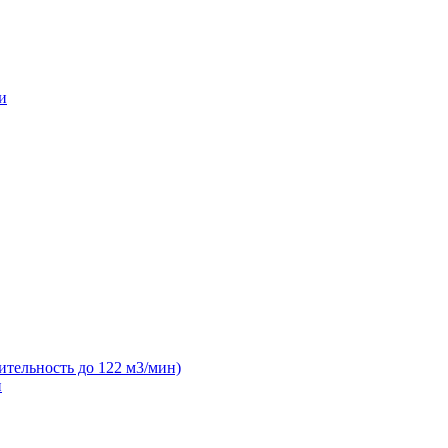
и
ительность до 122 м3/мин)
н