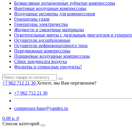
Безмасляные ротационные зубчатые компрессоры
Винтовые воздушные компрессоры
Воздушные ресиверы для компрессоров
Генераторы газов
Генераторы электричества
Жидкости и смазочные материалы
Осветительные мачты с дизельным двигателем и генерат
Осушители адсорбционные
Осушители рефрижераторного типа
Передвижные компрессоры
Поршневые воздушные компрессоры
Сброс конденсата воздуха
Фильтры и сервисные продукты?
+7 962 712 21 30
Хотите, мы Вам перезвоним?
+7 962 712 21 30
compressor-base@yandex.ru
0.00 р.
0
Список категорий