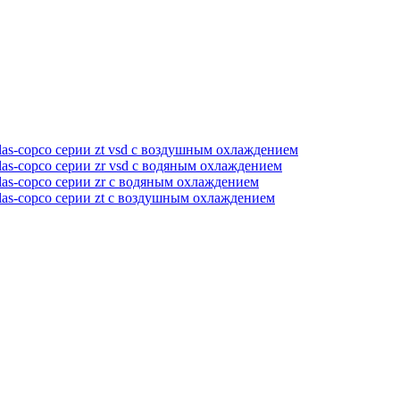
as-copco серии zt vsd с воздушным охлаждением
as-copco серии zr vsd с водяным охлаждением
as-copco серии zr с водяным охлаждением
las-copco серии zt с воздушным охлаждением