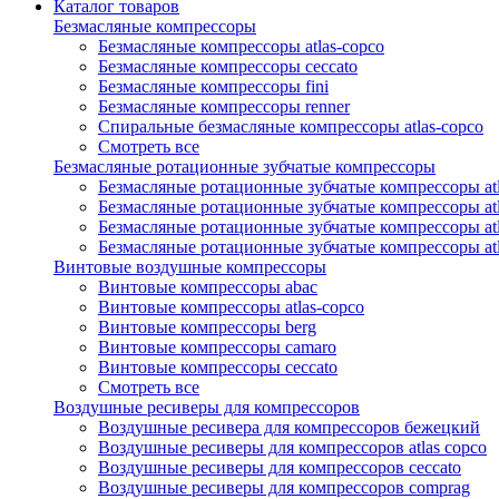
Каталог товаров
Безмасляные компрессоры
Безмасляные компрессоры atlas-copco
Безмасляные компрессоры ceccato
Безмасляные компрессоры fini
Безмасляные компрессоры renner
Спиральные безмасляные компрессоры atlas-copco
Смотреть все
Безмасляные ротационные зубчатые компрессоры
Безмасляные ротационные зубчатые компрессоры atl
Безмасляные ротационные зубчатые компрессоры atl
Безмасляные ротационные зубчатые компрессоры atl
Безмасляные ротационные зубчатые компрессоры at
Винтовые воздушные компрессоры
Винтовые компрессоры abac
Винтовые компрессоры atlas-copco
Винтовые компрессоры berg
Винтовые компрессоры camaro
Винтовые компрессоры ceccato
Смотреть все
Воздушные ресиверы для компрессоров
Воздушные ресивера для компрессоров бежецкий
Воздушные ресиверы для компрессоров atlas copco
Воздушные ресиверы для компрессоров ceccato
Воздушные ресиверы для компрессоров comprag