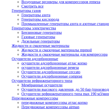
Воздушные ресиверы для компрессоров remeza
Смотреть все
Генераторы газов
Генераторы азота
Генераторы кислорода
Промышленные генераторы азота и азотные станци
Генераторы электричества
Бензиновые генераторы
Газовые генераторы
Дизельные генераторы
Жидкости и смазочные материалы
Жидкости и смазочные материалы mpmoil
Жидкости и смазочные материалы для компрессора
Осушители адсорбционные
осушители адсорбционные атлас копко
осушители адсорбционные ремеза
Осушители адсорбционные ceccato
Осушители адсорбционные comprag
Осушители рефрижераторного типа
Мембранные осушители
Осушители высокого давления, до 50 бар (производ
Осушители рефрижераторного типа max 190 м3/ми
Передвижные компрессоры
передвижные компрессоры атлас-копко
Передвижные компрессоры airman