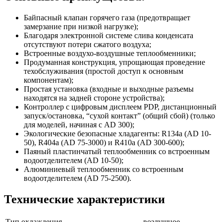
Байпасный клапан горячего газа (предотвращает
замерзание при низкой нагрузке);
Благодаря электронной системе слива конденсата
отсутствуют потери сжатого воздуха;
Встроенные воздухо-воздушные теплообменники;
Продуманная конструкция, упрощающая проведение
техобслуживания (простой доступ к основным
компонентам);
Простая установка (входные и выходные разъемы
находятся на задней стороне устройства);
Контроллер с цифровым дисплеем PDP, дистанционный
запуск/остановка, “сухой контакт” (общий сбой) (только
для моделей, начиная с AD 300);
Экологические безопасные хладагенты: R134a (AD 10-
50), R404a (AD 75-3000) и R410a (AD 300-600);
Паяный пластинчатый теплообменник со встроенным
водоотделителем (AD 10-50);
Алюминиевый теплообменник со встроенным
водоотделителем (AD 75-2500).
Технические характеристики
Тип охлаждения
воздушное