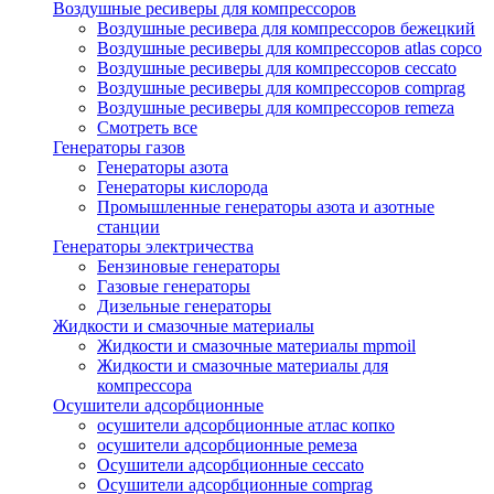
Воздушные ресиверы для компрессоров
Воздушные ресивера для компрессоров бежецкий
Воздушные ресиверы для компрессоров atlas copco
Воздушные ресиверы для компрессоров ceccato
Воздушные ресиверы для компрессоров comprag
Воздушные ресиверы для компрессоров remeza
Смотреть все
Генераторы газов
Генераторы азота
Генераторы кислорода
Промышленные генераторы азота и азотные
станции
Генераторы электричества
Бензиновые генераторы
Газовые генераторы
Дизельные генераторы
Жидкости и смазочные материалы
Жидкости и смазочные материалы mpmoil
Жидкости и смазочные материалы для
компрессора
Осушители адсорбционные
осушители адсорбционные атлас копко
осушители адсорбционные ремеза
Осушители адсорбционные ceccato
Осушители адсорбционные comprag