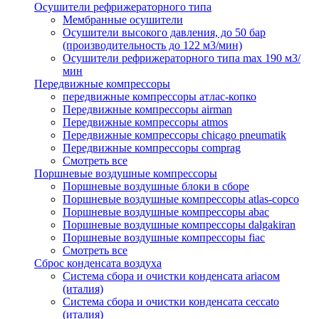
Осушители рефрижераторного типа
Мембранные осушители
Осушители высокого давления, до 50 бар
(производительность до 122 м3/мин)
Осушители рефрижераторного типа max 190 м3/
мин
Передвижные компрессоры
передвижные компрессоры атлас-копко
Передвижные компрессоры airman
Передвижные компрессоры atmos
Передвижные компрессоры chicago pneumatik
Передвижные компрессоры comprag
Смотреть все
Поршневые воздушные компрессоры
Поршневые воздушные блоки в сборе
Поршневые воздушные компрессоры atlas-copco
Поршневые воздушные компрессоры abac
Поршневые воздушные компрессоры dalgakiran
Поршневые воздушные компрессоры fiac
Смотреть все
Сброс конденсата воздуха
Система сбора и очистки конденсата ariacом
(италия)
Система сбора и очистки конденсата ceccato
(италия)