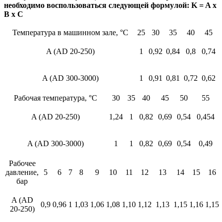
необходимо воспользоваться следующей формулой: K = A x
B x C
Температура в машинном зале, °C
25
30
35
40
45
A (AD 20-250)
1
0,92
0,84
0,8
0,74
A (AD 300-3000)
1
0,91
0,81
0,72
0,62
Рабочая температура, °C
30
35
40
45
50
55
A (AD 20-250)
1,24
1
0,82
0,69
0,54
0,454
A (AD 300-3000)
1
1
0,82
0,69
0,54
0,49
Рабочее
давление,
5
6
7
8
9
10
11
12
13
14
15
16
бар
A (AD
0,9
0,96
1
1,03
1,06
1,08
1,10
1,12
1,13
1,15
1,16
1,15
20-250)