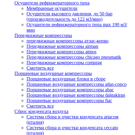
Осушители рефрижераторного типа
Мембранные осушители
Осушители высокого давления, до 50 бар
(производительность до 122 м3/мин)
Осушители рефрижераторного типа max 190 м3/
мин
Передвижные компрессоры
передвижные компрессоры атлас-копко
Передвижные компрессоры airman
Передвижные компрессоры atmos
Передвижные компрессоры chicago pneumatik
Передвижные компрессоры comprag
Смотреть все
Поршневые воздушные компрессоры
Поршневые воздушные блоки в сборе
Поршневые воздушные компрессоры atlas-copco
Поршневые воздушные компрессоры abac
Поршневые воздушные компрессоры dalgakiran
Поршневые воздушные компрессоры fiac
Смотреть все
Сброс конденсата воздуха
Система сбора и очистки конденсата ariacом
(италия)
Система сбора и очистки конденсата ceccato
(италия)