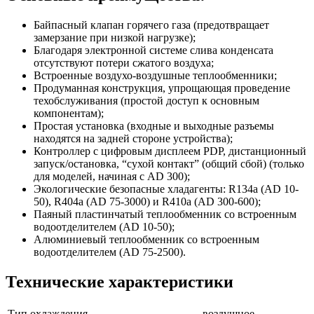
Байпасный клапан горячего газа (предотвращает
замерзание при низкой нагрузке);
Благодаря электронной системе слива конденсата
отсутствуют потери сжатого воздуха;
Встроенные воздухо-воздушные теплообменники;
Продуманная конструкция, упрощающая проведение
техобслуживания (простой доступ к основным
компонентам);
Простая установка (входные и выходные разъемы
находятся на задней стороне устройства);
Контроллер с цифровым дисплеем PDP, дистанционный
запуск/остановка, “сухой контакт” (общий сбой) (только
для моделей, начиная с AD 300);
Экологические безопасные хладагенты: R134a (AD 10-
50), R404a (AD 75-3000) и R410a (AD 300-600);
Паяный пластинчатый теплообменник со встроенным
водоотделителем (AD 10-50);
Алюминиевый теплообменник со встроенным
водоотделителем (AD 75-2500).
Технические характеристики
Тип охлаждения
воздушное