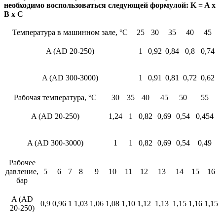
необходимо воспользоваться следующей формулой: K = A x
B x C
Температура в машинном зале, °C
25
30
35
40
45
A (AD 20-250)
1
0,92
0,84
0,8
0,74
A (AD 300-3000)
1
0,91
0,81
0,72
0,62
Рабочая температура, °C
30
35
40
45
50
55
A (AD 20-250)
1,24
1
0,82
0,69
0,54
0,454
A (AD 300-3000)
1
1
0,82
0,69
0,54
0,49
Рабочее
давление,
5
6
7
8
9
10
11
12
13
14
15
16
бар
A (AD
0,9
0,96
1
1,03
1,06
1,08
1,10
1,12
1,13
1,15
1,16
1,15
20-250)