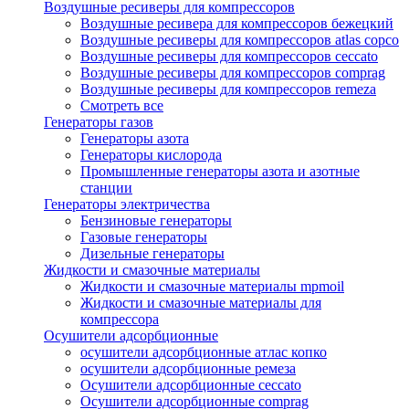
Воздушные ресиверы для компрессоров
Воздушные ресивера для компрессоров бежецкий
Воздушные ресиверы для компрессоров atlas copco
Воздушные ресиверы для компрессоров ceccato
Воздушные ресиверы для компрессоров comprag
Воздушные ресиверы для компрессоров remeza
Смотреть все
Генераторы газов
Генераторы азота
Генераторы кислорода
Промышленные генераторы азота и азотные
станции
Генераторы электричества
Бензиновые генераторы
Газовые генераторы
Дизельные генераторы
Жидкости и смазочные материалы
Жидкости и смазочные материалы mpmoil
Жидкости и смазочные материалы для
компрессора
Осушители адсорбционные
осушители адсорбционные атлас копко
осушители адсорбционные ремеза
Осушители адсорбционные ceccato
Осушители адсорбционные comprag