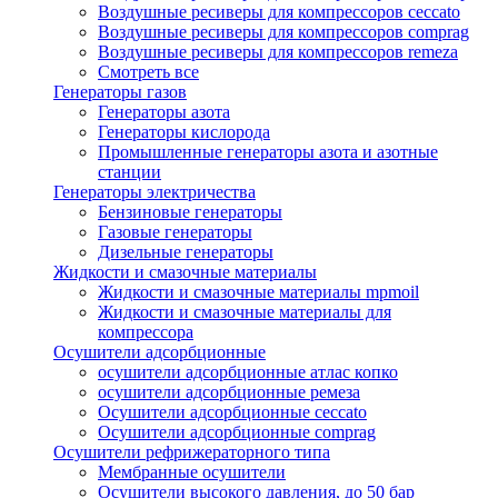
Воздушные ресиверы для компрессоров ceccato
Воздушные ресиверы для компрессоров comprag
Воздушные ресиверы для компрессоров remeza
Смотреть все
Генераторы газов
Генераторы азота
Генераторы кислорода
Промышленные генераторы азота и азотные
станции
Генераторы электричества
Бензиновые генераторы
Газовые генераторы
Дизельные генераторы
Жидкости и смазочные материалы
Жидкости и смазочные материалы mpmoil
Жидкости и смазочные материалы для
компрессора
Осушители адсорбционные
осушители адсорбционные атлас копко
осушители адсорбционные ремеза
Осушители адсорбционные ceccato
Осушители адсорбционные comprag
Осушители рефрижераторного типа
Мембранные осушители
Осушители высокого давления, до 50 бар