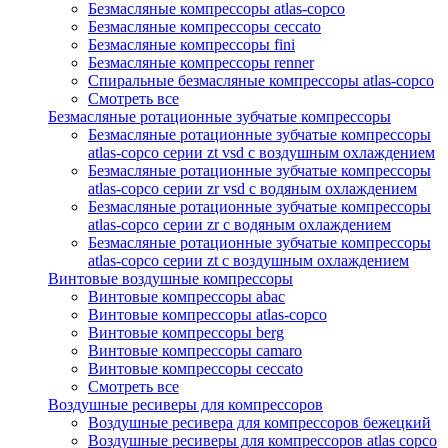
Безмасляные компрессоры atlas-copco
Безмасляные компрессоры ceccato
Безмасляные компрессоры fini
Безмасляные компрессоры renner
Спиральные безмасляные компрессоры atlas-copco
Смотреть все
Безмасляные ротационные зубчатые компрессоры
Безмасляные ротационные зубчатые компрессоры
atlas-copco серии zt vsd с воздушным охлаждением
Безмасляные ротационные зубчатые компрессоры
atlas-copco серии zr vsd с водяным охлаждением
Безмасляные ротационные зубчатые компрессоры
atlas-copco серии zr с водяным охлаждением
Безмасляные ротационные зубчатые компрессоры
atlas-copco серии zt с воздушным охлаждением
Винтовые воздушные компрессоры
Винтовые компрессоры abac
Винтовые компрессоры atlas-copco
Винтовые компрессоры berg
Винтовые компрессоры camaro
Винтовые компрессоры ceccato
Смотреть все
Воздушные ресиверы для компрессоров
Воздушные ресивера для компрессоров бежецкий
Воздушные ресиверы для компрессоров atlas copco