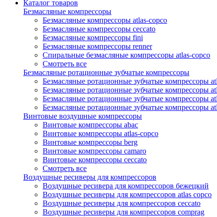
Каталог товаров
Безмасляные компрессоры
Безмасляные компрессоры atlas-copco
Безмасляные компрессоры ceccato
Безмасляные компрессоры fini
Безмасляные компрессоры renner
Спиральные безмасляные компрессоры atlas-copco
Смотреть все
Безмасляные ротационные зубчатые компрессоры
Безмасляные ротационные зубчатые компрессоры atl
Безмасляные ротационные зубчатые компрессоры atl
Безмасляные ротационные зубчатые компрессоры atl
Безмасляные ротационные зубчатые компрессоры at
Винтовые воздушные компрессоры
Винтовые компрессоры abac
Винтовые компрессоры atlas-copco
Винтовые компрессоры berg
Винтовые компрессоры camaro
Винтовые компрессоры ceccato
Смотреть все
Воздушные ресиверы для компрессоров
Воздушные ресивера для компрессоров бежецкий
Воздушные ресиверы для компрессоров atlas copco
Воздушные ресиверы для компрессоров ceccato
Воздушные ресиверы для компрессоров comprag