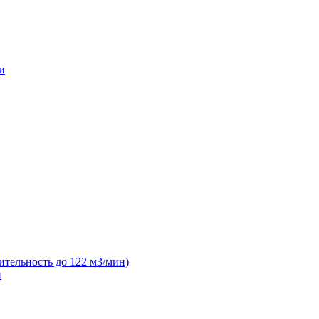
и
ительность до 122 м3/мин)
н