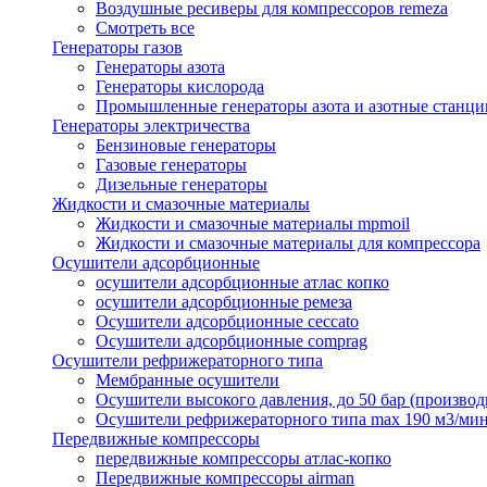
Воздушные ресиверы для компрессоров remeza
Смотреть все
Генераторы газов
Генераторы азота
Генераторы кислорода
Промышленные генераторы азота и азотные станци
Генераторы электричества
Бензиновые генераторы
Газовые генераторы
Дизельные генераторы
Жидкости и смазочные материалы
Жидкости и смазочные материалы mpmoil
Жидкости и смазочные материалы для компрессора
Осушители адсорбционные
осушители адсорбционные атлас копко
осушители адсорбционные ремеза
Осушители адсорбционные ceccato
Осушители адсорбционные comprag
Осушители рефрижераторного типа
Мембранные осушители
Осушители высокого давления, до 50 бар (производ
Осушители рефрижераторного типа max 190 м3/ми
Передвижные компрессоры
передвижные компрессоры атлас-копко
Передвижные компрессоры airman