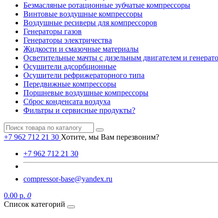
Безмасляные ротационные зубчатые компрессоры
Винтовые воздушные компрессоры
Воздушные ресиверы для компрессоров
Генераторы газов
Генераторы электричества
Жидкости и смазочные материалы
Осветительные мачты с дизельным двигателем и генерат
Осушители адсорбционные
Осушители рефрижераторного типа
Передвижные компрессоры
Поршневые воздушные компрессоры
Сброс конденсата воздуха
Фильтры и сервисные продукты?
+7 962 712 21 30
Хотите, мы Вам перезвоним?
+7 962 712 21 30
compressor-base@yandex.ru
0.00 р.
0
Список категорий