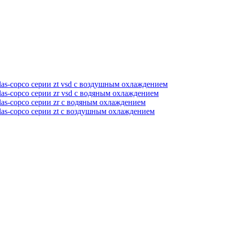
as-copco серии zt vsd с воздушным охлаждением
as-copco серии zr vsd с водяным охлаждением
as-copco серии zr с водяным охлаждением
las-copco серии zt с воздушным охлаждением