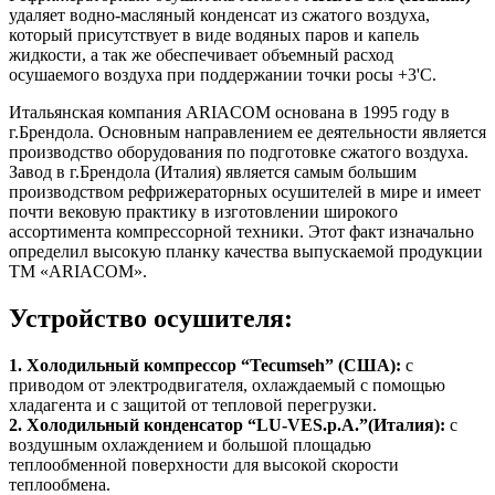
удаляет водно-масляный конденсат из сжатого воздуха,
который присутствует в виде водяных паров и капель
жидкости, а так же обеспечивает объемный расход
осушаемого воздуха при поддержании точки росы +3'С.
Итальянская компания ARIACOM основана в 1995 году в
г.Брендола. Основным направлением ее деятельности является
производство оборудования по подготовке сжатого воздуха.
Завод в г.Брендола (Италия) является самым большим
производством рефрижераторных осушителей в мире и имеет
почти вековую практику в изготовлении широкого
ассортимента компрессорной техники. Этот факт изначально
определил высокую планку качества выпускаемой продукции
ТМ «ARIACOM».
Устройство осушителя:
1. Холодильный компрессор
“
Tecumseh
” (США)
:
с
приводом от электродвигателя, охлаждаемый с помощью
хладагента и с защитой от тепловой перегрузки.
2. Холодильный конденсатор
“
LU
-
VE
S
.
p
.
A
.”(Италия)
:
с
воздушным охлаждением и большой площадью
теплообменной поверхности для высокой скорости
теплообмена.