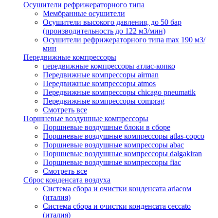
Осушители рефрижераторного типа
Мембранные осушители
Осушители высокого давления, до 50 бар
(производительность до 122 м3/мин)
Осушители рефрижераторного типа max 190 м3/
мин
Передвижные компрессоры
передвижные компрессоры атлас-копко
Передвижные компрессоры airman
Передвижные компрессоры atmos
Передвижные компрессоры chicago pneumatik
Передвижные компрессоры comprag
Смотреть все
Поршневые воздушные компрессоры
Поршневые воздушные блоки в сборе
Поршневые воздушные компрессоры atlas-copco
Поршневые воздушные компрессоры abac
Поршневые воздушные компрессоры dalgakiran
Поршневые воздушные компрессоры fiac
Смотреть все
Сброс конденсата воздуха
Система сбора и очистки конденсата ariacом
(италия)
Система сбора и очистки конденсата ceccato
(италия)