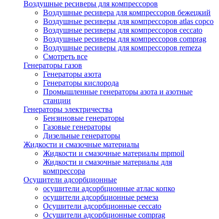
Воздушные ресиверы для компрессоров
Воздушные ресивера для компрессоров бежецкий
Воздушные ресиверы для компрессоров atlas copco
Воздушные ресиверы для компрессоров ceccato
Воздушные ресиверы для компрессоров comprag
Воздушные ресиверы для компрессоров remeza
Смотреть все
Генераторы газов
Генераторы азота
Генераторы кислорода
Промышленные генераторы азота и азотные
станции
Генераторы электричества
Бензиновые генераторы
Газовые генераторы
Дизельные генераторы
Жидкости и смазочные материалы
Жидкости и смазочные материалы mpmoil
Жидкости и смазочные материалы для
компрессора
Осушители адсорбционные
осушители адсорбционные атлас копко
осушители адсорбционные ремеза
Осушители адсорбционные ceccato
Осушители адсорбционные comprag