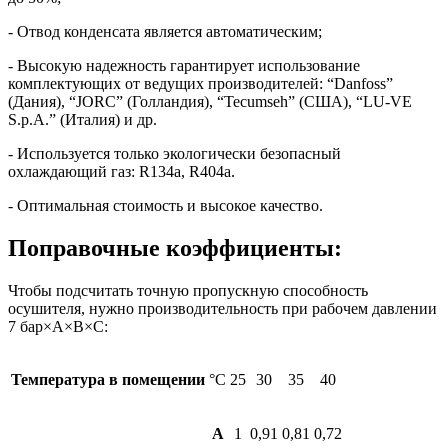
- Отвод конденсата является автоматическим;
- Высокую надежность гарантирует использование
комплектующих от ведущих производителей: “Danfoss”
(Дания), “JORC” (Голландия), “Tecumseh” (США), “LU-VE
S.p.A.” (Италия) и др.
- Используется только экологически безопасный
охлаждающий газ: R134a, R404a.
- Оптимальная стоимость и высокое качество.
Поправочные коэффициенты:
Чтобы подсчитать точную пропускную способность
осушителя, нужно производительность при рабочем давлении
7 бар×A×B×C:
Температура в помещении
°C
25
30
35
40
A
1
0,91
0,81
0,72