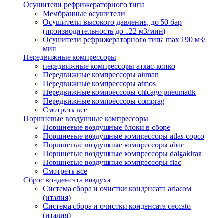
Осушители рефрижераторного типа
Мембранные осушители
Осушители высокого давления, до 50 бар
(производительность до 122 м3/мин)
Осушители рефрижераторного типа max 190 м3/
мин
Передвижные компрессоры
передвижные компрессоры атлас-копко
Передвижные компрессоры airman
Передвижные компрессоры atmos
Передвижные компрессоры chicago pneumatik
Передвижные компрессоры comprag
Смотреть все
Поршневые воздушные компрессоры
Поршневые воздушные блоки в сборе
Поршневые воздушные компрессоры atlas-copco
Поршневые воздушные компрессоры abac
Поршневые воздушные компрессоры dalgakiran
Поршневые воздушные компрессоры fiac
Смотреть все
Сброс конденсата воздуха
Система сбора и очистки конденсата ariacом
(италия)
Система сбора и очистки конденсата ceccato
(италия)