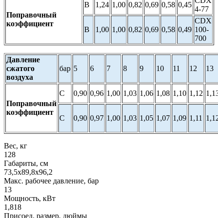
CDX
В
1,24
1,00
0,82
0,69
0,58
0,45
4-77
Поправочный
CDX
коэффициент
В
1,00
1,00
0,82
0,69
0,58
0,49
100-
700
Давление
сжатого
бар
5
6
7
8
9
10
11
12
13
воздуха
С
0,90
0,96
1,00
1,03
1,06
1,08
1,10
1,12
1,1
Поправочный
коэффициент
С
0,90
0,97
1,00
1,03
1,05
1,07
1,09
1,11
1,1
Вес, кг
128
Габариты, см
73,5х89,8х96,2
Макс. рабочее давление, бар
13
Мощность, кВт
1,818
Присоед. размер, дюймы