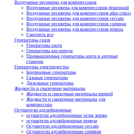
Воздушные ресиверы для компрессоров
Воздушные ресивера для компрессоров бежецкий
Воздушные ресиверы для компрессоров atlas copco
Воздушные ресиверы для компрессоров ceccato
Воздушные ресиверы для компрессоров comprag
Воздушные ресиверы для компрессоров remeza
Смотреть все
Генераторы газов
Генераторы азота
Генераторы кислорода
Промышленные генераторы азота и азотные
станции
Генераторы электричества
Бензиновые генераторы
Газовые генераторы
Дизельные генераторы
Жидкости и смазочные материалы
Жидкости и смазочные материалы mpmoil
Жидкости и смазочные материалы для
компрессора
Осушители адсорбционные
осушители адсорбционные атлас копко
осушители адсорбционные ремеза
Осушители адсорбционные ceccato
Осушители адсорбционные comprag