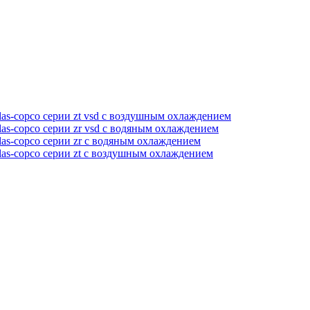
as-copco серии zt vsd с воздушным охлаждением
as-copco серии zr vsd с водяным охлаждением
as-copco серии zr с водяным охлаждением
las-copco серии zt с воздушным охлаждением