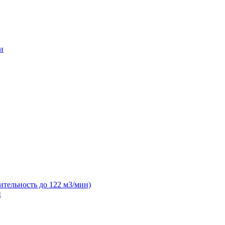
и
ительность до 122 м3/мин)
н