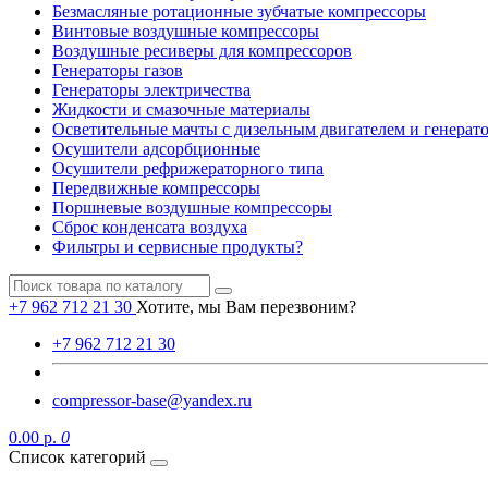
Безмасляные ротационные зубчатые компрессоры
Винтовые воздушные компрессоры
Воздушные ресиверы для компрессоров
Генераторы газов
Генераторы электричества
Жидкости и смазочные материалы
Осветительные мачты с дизельным двигателем и генерат
Осушители адсорбционные
Осушители рефрижераторного типа
Передвижные компрессоры
Поршневые воздушные компрессоры
Сброс конденсата воздуха
Фильтры и сервисные продукты?
+7 962 712 21 30
Хотите, мы Вам перезвоним?
+7 962 712 21 30
compressor-base@yandex.ru
0.00 р.
0
Список категорий