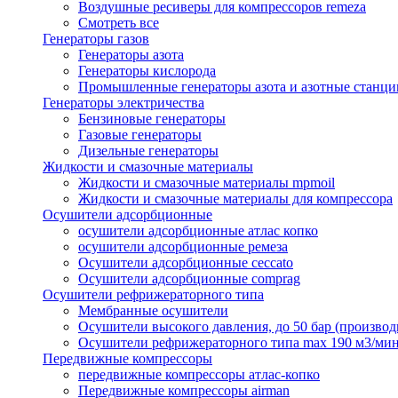
Воздушные ресиверы для компрессоров remeza
Смотреть все
Генераторы газов
Генераторы азота
Генераторы кислорода
Промышленные генераторы азота и азотные станци
Генераторы электричества
Бензиновые генераторы
Газовые генераторы
Дизельные генераторы
Жидкости и смазочные материалы
Жидкости и смазочные материалы mpmoil
Жидкости и смазочные материалы для компрессора
Осушители адсорбционные
осушители адсорбционные атлас копко
осушители адсорбционные ремеза
Осушители адсорбционные ceccato
Осушители адсорбционные comprag
Осушители рефрижераторного типа
Мембранные осушители
Осушители высокого давления, до 50 бар (производ
Осушители рефрижераторного типа max 190 м3/ми
Передвижные компрессоры
передвижные компрессоры атлас-копко
Передвижные компрессоры airman