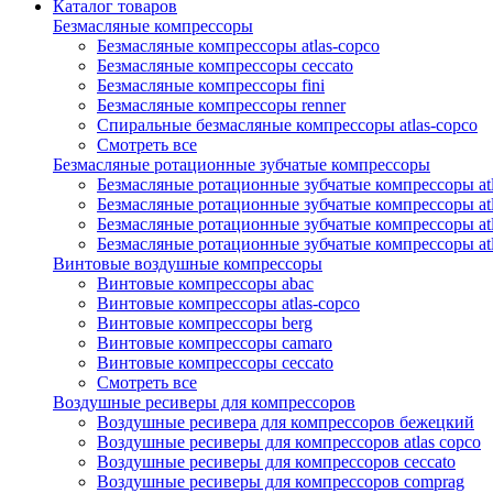
Каталог товаров
Безмасляные компрессоры
Безмасляные компрессоры atlas-copco
Безмасляные компрессоры ceccato
Безмасляные компрессоры fini
Безмасляные компрессоры renner
Спиральные безмасляные компрессоры atlas-copco
Смотреть все
Безмасляные ротационные зубчатые компрессоры
Безмасляные ротационные зубчатые компрессоры atl
Безмасляные ротационные зубчатые компрессоры atl
Безмасляные ротационные зубчатые компрессоры atl
Безмасляные ротационные зубчатые компрессоры at
Винтовые воздушные компрессоры
Винтовые компрессоры abac
Винтовые компрессоры atlas-copco
Винтовые компрессоры berg
Винтовые компрессоры camaro
Винтовые компрессоры ceccato
Смотреть все
Воздушные ресиверы для компрессоров
Воздушные ресивера для компрессоров бежецкий
Воздушные ресиверы для компрессоров atlas copco
Воздушные ресиверы для компрессоров ceccato
Воздушные ресиверы для компрессоров comprag