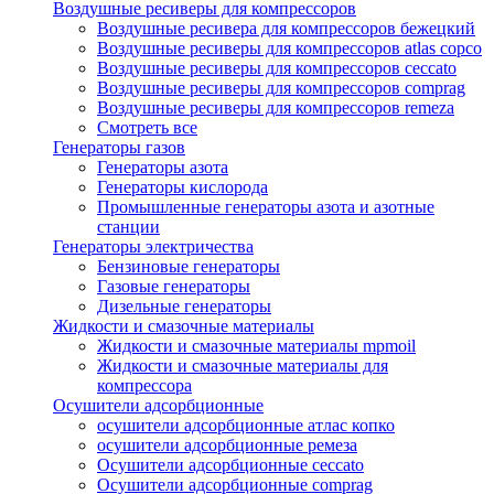
Воздушные ресиверы для компрессоров
Воздушные ресивера для компрессоров бежецкий
Воздушные ресиверы для компрессоров atlas copco
Воздушные ресиверы для компрессоров ceccato
Воздушные ресиверы для компрессоров comprag
Воздушные ресиверы для компрессоров remeza
Смотреть все
Генераторы газов
Генераторы азота
Генераторы кислорода
Промышленные генераторы азота и азотные
станции
Генераторы электричества
Бензиновые генераторы
Газовые генераторы
Дизельные генераторы
Жидкости и смазочные материалы
Жидкости и смазочные материалы mpmoil
Жидкости и смазочные материалы для
компрессора
Осушители адсорбционные
осушители адсорбционные атлас копко
осушители адсорбционные ремеза
Осушители адсорбционные ceccato
Осушители адсорбционные comprag