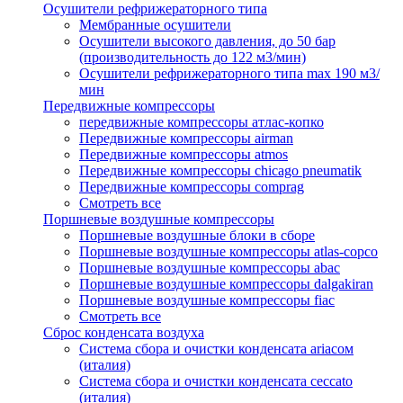
Осушители рефрижераторного типа
Мембранные осушители
Осушители высокого давления, до 50 бар
(производительность до 122 м3/мин)
Осушители рефрижераторного типа max 190 м3/
мин
Передвижные компрессоры
передвижные компрессоры атлас-копко
Передвижные компрессоры airman
Передвижные компрессоры atmos
Передвижные компрессоры chicago pneumatik
Передвижные компрессоры comprag
Смотреть все
Поршневые воздушные компрессоры
Поршневые воздушные блоки в сборе
Поршневые воздушные компрессоры atlas-copco
Поршневые воздушные компрессоры abac
Поршневые воздушные компрессоры dalgakiran
Поршневые воздушные компрессоры fiac
Смотреть все
Сброс конденсата воздуха
Система сбора и очистки конденсата ariacом
(италия)
Система сбора и очистки конденсата ceccato
(италия)