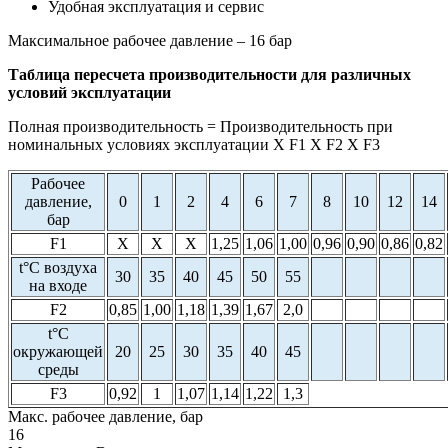
Удобная эксплуатация и сервис
Максимальное рабочее давление – 16 бар
Таблица пересчета производительности для различных
условий эксплуатации
Полная производительность = Производительность при
номинальных условиях эксплуатации X F1 X F2 X F3
Рабочее
давление,
0
1
2
4
6
7
8
10
12
14
бар
F1
X
X
X
1,25
1,06
1,00
0,96
0,90
0,86
0,82
t°C воздуха
30
35
40
45
50
55
на входе
F2
0,85
1,00
1,18
1,39
1,67
2,0
t°C
окружающей
20
25
30
35
40
45
среды
F3
0,92
1
1,07
1,14
1,22
1,3
Макс. рабочее давление, бар
16