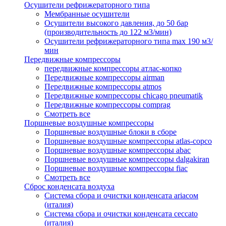
Осушители рефрижераторного типа
Мембранные осушители
Осушители высокого давления, до 50 бар
(производительность до 122 м3/мин)
Осушители рефрижераторного типа max 190 м3/
мин
Передвижные компрессоры
передвижные компрессоры атлас-копко
Передвижные компрессоры airman
Передвижные компрессоры atmos
Передвижные компрессоры chicago pneumatik
Передвижные компрессоры comprag
Смотреть все
Поршневые воздушные компрессоры
Поршневые воздушные блоки в сборе
Поршневые воздушные компрессоры atlas-copco
Поршневые воздушные компрессоры abac
Поршневые воздушные компрессоры dalgakiran
Поршневые воздушные компрессоры fiac
Смотреть все
Сброс конденсата воздуха
Система сбора и очистки конденсата ariacом
(италия)
Система сбора и очистки конденсата ceccato
(италия)