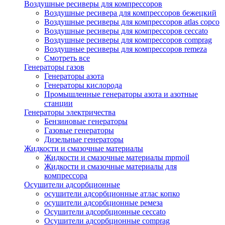
Воздушные ресиверы для компрессоров
Воздушные ресивера для компрессоров бежецкий
Воздушные ресиверы для компрессоров atlas copco
Воздушные ресиверы для компрессоров ceccato
Воздушные ресиверы для компрессоров comprag
Воздушные ресиверы для компрессоров remeza
Смотреть все
Генераторы газов
Генераторы азота
Генераторы кислорода
Промышленные генераторы азота и азотные
станции
Генераторы электричества
Бензиновые генераторы
Газовые генераторы
Дизельные генераторы
Жидкости и смазочные материалы
Жидкости и смазочные материалы mpmoil
Жидкости и смазочные материалы для
компрессора
Осушители адсорбционные
осушители адсорбционные атлас копко
осушители адсорбционные ремеза
Осушители адсорбционные ceccato
Осушители адсорбционные comprag