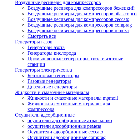
Воздушные ресиверы для компрессоров
Воздушные ресивера для компрессоров бежецкий
Воздушные ресиверы для компрессоров atlas copco
Воздушные ресиверы для компрессоров ceccato
Воздушные ресиверы для компрессоров comprag
Воздушные ресиверы для компрессоров remeza
Смотреть все
Генераторы газов
Генераторы азота
Генераторы кислорода
Промышленные генераторы азота и азотные
станции
Генераторы электричества
Бензиновые генераторы
Газовые генераторы
Дизельные генераторы
Жидкости и смазочные материалы
Жидкости и смазочные материалы mpmoil
Жидкости и смазочные материалы для
компрессора
Осушители адсорбционные
осушители адсорбционные атлас копко
осушители адсорбционные ремеза
Осушители адсорбционные ceccato
Осушители адсорбционные comprag