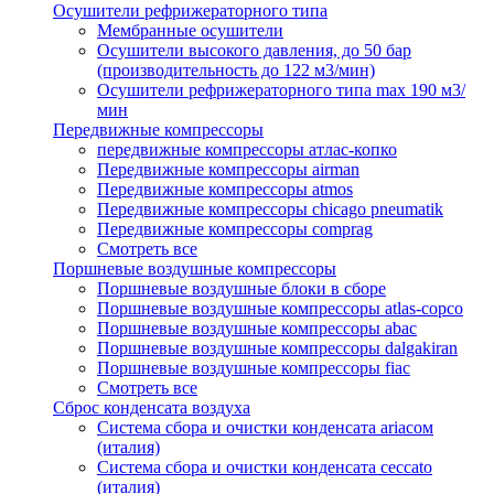
Осушители рефрижераторного типа
Мембранные осушители
Осушители высокого давления, до 50 бар
(производительность до 122 м3/мин)
Осушители рефрижераторного типа max 190 м3/
мин
Передвижные компрессоры
передвижные компрессоры атлас-копко
Передвижные компрессоры airman
Передвижные компрессоры atmos
Передвижные компрессоры chicago pneumatik
Передвижные компрессоры comprag
Смотреть все
Поршневые воздушные компрессоры
Поршневые воздушные блоки в сборе
Поршневые воздушные компрессоры atlas-copco
Поршневые воздушные компрессоры abac
Поршневые воздушные компрессоры dalgakiran
Поршневые воздушные компрессоры fiac
Смотреть все
Сброс конденсата воздуха
Система сбора и очистки конденсата ariacом
(италия)
Система сбора и очистки конденсата ceccato
(италия)