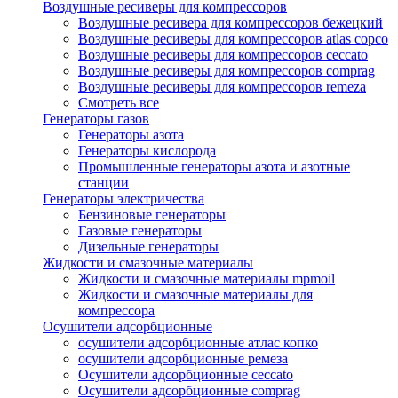
Воздушные ресиверы для компрессоров
Воздушные ресивера для компрессоров бежецкий
Воздушные ресиверы для компрессоров atlas copco
Воздушные ресиверы для компрессоров ceccato
Воздушные ресиверы для компрессоров comprag
Воздушные ресиверы для компрессоров remeza
Смотреть все
Генераторы газов
Генераторы азота
Генераторы кислорода
Промышленные генераторы азота и азотные
станции
Генераторы электричества
Бензиновые генераторы
Газовые генераторы
Дизельные генераторы
Жидкости и смазочные материалы
Жидкости и смазочные материалы mpmoil
Жидкости и смазочные материалы для
компрессора
Осушители адсорбционные
осушители адсорбционные атлас копко
осушители адсорбционные ремеза
Осушители адсорбционные ceccato
Осушители адсорбционные comprag