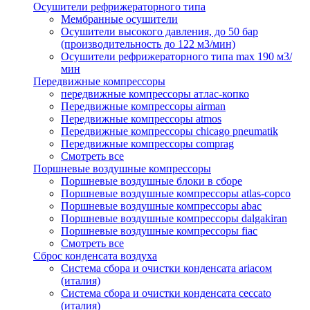
Осушители рефрижераторного типа
Мембранные осушители
Осушители высокого давления, до 50 бар
(производительность до 122 м3/мин)
Осушители рефрижераторного типа max 190 м3/
мин
Передвижные компрессоры
передвижные компрессоры атлас-копко
Передвижные компрессоры airman
Передвижные компрессоры atmos
Передвижные компрессоры chicago pneumatik
Передвижные компрессоры comprag
Смотреть все
Поршневые воздушные компрессоры
Поршневые воздушные блоки в сборе
Поршневые воздушные компрессоры atlas-copco
Поршневые воздушные компрессоры abac
Поршневые воздушные компрессоры dalgakiran
Поршневые воздушные компрессоры fiac
Смотреть все
Сброс конденсата воздуха
Система сбора и очистки конденсата ariacом
(италия)
Система сбора и очистки конденсата ceccato
(италия)