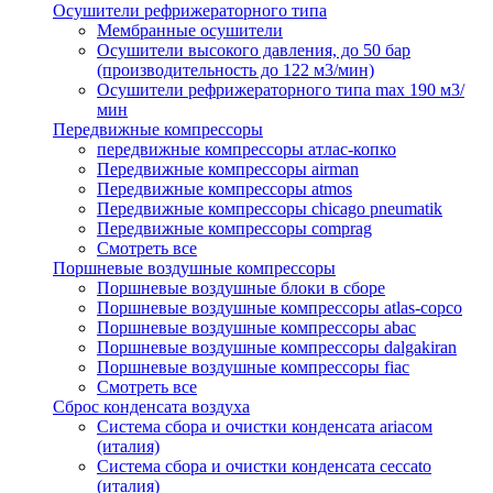
Осушители рефрижераторного типа
Мембранные осушители
Осушители высокого давления, до 50 бар
(производительность до 122 м3/мин)
Осушители рефрижераторного типа max 190 м3/
мин
Передвижные компрессоры
передвижные компрессоры атлас-копко
Передвижные компрессоры airman
Передвижные компрессоры atmos
Передвижные компрессоры chicago pneumatik
Передвижные компрессоры comprag
Смотреть все
Поршневые воздушные компрессоры
Поршневые воздушные блоки в сборе
Поршневые воздушные компрессоры atlas-copco
Поршневые воздушные компрессоры abac
Поршневые воздушные компрессоры dalgakiran
Поршневые воздушные компрессоры fiac
Смотреть все
Сброс конденсата воздуха
Система сбора и очистки конденсата ariacом
(италия)
Система сбора и очистки конденсата ceccato
(италия)