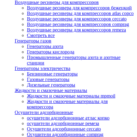
Воздушные ресиверы для компрессоров
Воздушные ресивера для компрессоров бежецкий
Воздушные ресиверы для компрессоров atlas copco
Воздушные ресиверы для компрессоров ceccato
Воздушные ресиверы для компрессоров comprag
Воздушные ресиверы для компрессоров remeza
Смотреть все
Генераторы газов
Генераторы азота
Генераторы кислорода
Промышленные генераторы азота и азотные
станции
Генераторы электричества
Бензиновые генераторы
Газовые генераторы
Дизельные генераторы
Жидкости и смазочные материалы
Жидкости и смазочные материалы mpmoil
Жидкости и смазочные материалы для
компрессора
Осушители адсорбционные
осушители адсорбционные атлас копко
осушители адсорбционные ремеза
Осушители адсорбционные ceccato
Осушители адсорбционные comprag