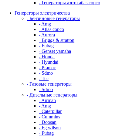
- Генераторы азота atlas copco
Генераторы электричества
- Бензиновые генераторы
- Amg
- Atlas copco
- Aurora
- Briggs & stratton
- Fubag
- Genset yamaha
- Honda
- Hyundai
- Pramac
- Sdmo
- Тсс
- Газовые генераторы
- Sdmo
- Дизельные генераторы
- Airman
- Amg
- Caterpillar
- Cummins
- Doosan
- Fg wilson
- Fubag