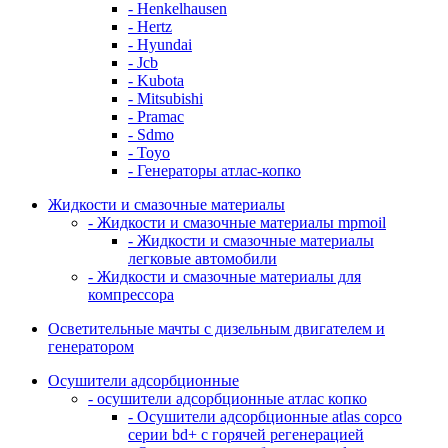
- Henkelhausen
- Hertz
- Hyundai
- Jcb
- Kubota
- Mitsubishi
- Pramac
- Sdmo
- Toyo
- Генераторы атлас-копко
Жидкости и смазочные материалы
- Жидкости и смазочные материалы mpmoil
- Жидкости и смазочные материалы
легковые автомобили
- Жидкости и смазочные материалы для
компрессора
Осветительные мачты с дизельным двигателем и
генератором
Осушители адсорбционные
- осушители адсорбционные атлас копко
- Осушители адсорбционные atlas copco
серии bd+ с горячей регенерацией