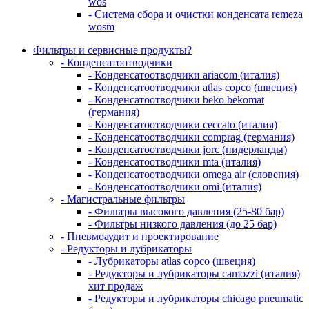
wos
- Система сбора и очистки конденсата remeza
wosm
Фильтры и сервисные продукты?
- Конденсатоотводчики
- Конденсатоотводчики ariacom (италия)
- Конденсатоотводчики atlas copco (швеция)
- Конденсатоотводчики beko bekomat
(германия)
- Конденсатоотводчики ceccato (италия)
- Конденсатоотводчики comprag (германия)
- Конденсатоотводчики jorc (нидерланды)
- Конденсатоотводчики mta (италия)
- Конденсатоотводчики omega air (словения)
- Конденсатоотводчики omi (италия)
- Магистральные фильтры
- Фильтры высокого давления (25-80 бар)
- Фильтры низкого давления (до 25 бар)
- Пневмоаудит и проектирование
- Редукторы и лубрикаторы
- Лубрикаторы atlas copco (швеция)
- Редукторы и лубрикаторы camozzi (италия)
хит продаж
- Редукторы и лубрикаторы chicago pneumatic