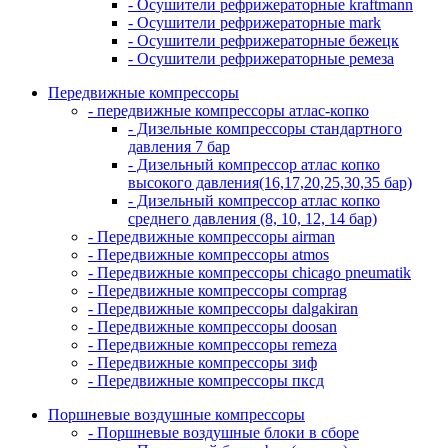
- Осушители рефрижераторные kraftmann
- Осушители рефрижераторные mark
- Осушители рефрижераторные бежецк
- Осушители рефрижераторные ремеза
Передвижные компрессоры
- передвижные компрессоры атлас-копко
- Дизельные компрессоры стандартного
давления 7 бар
- Дизельный компрессор атлас копко
высокого давления(16,17,20,25,30,35 бар)
- Дизельный компрессор атлас копко
среднего давления (8, 10, 12, 14 бар)
- Передвижные компрессоры airman
- Передвижные компрессоры atmos
- Передвижные компрессоры chicago pneumatik
- Передвижные компрессоры comprag
- Передвижные компрессоры dalgakiran
- Передвижные компрессоры doosan
- Передвижные компрессоры remeza
- Передвижные компрессоры зиф
- Передвижные компрессоры пксд
Поршневые воздушные компрессоры
- Поршневые воздушные блоки в сборе