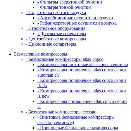
- Фильтры сверхтонкой очистки
- Фильтры тонкой очистки
- Подготовка сжатого воздуха
- Адсорбционные осушители воздуха
- Рефрижераторные осушители воздуха
- Строительное оборудование
- Дизельные генераторы
- Центробежные компрессоры
- Циклонные сепараторы
Безмасляные компрессоры
- Безмасляные компрессоры atlas-copco
- Компрессоры винтовые atlas copco серии aq
- Компрессоры поршневые atlas copco серии
automan ah
- Компрессоры поршневые atlas copco серии
lf/ lfx
- Компрессоры поршневые atlas copco серии
lz new
- Компрессоры спиральные atlas copco серии
sf
- Безмасляные компрессоры ceccato
- Винтовые безмасляные компрессоры
ceccato (серия wis)
- Поршневые безмасляные компрессоры