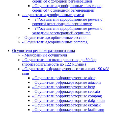
серии cd с холодной регенерацией
- Осушители адсорбционные atlas copco
серии cd+ с холодной регенерацией
- осушители адсорбционные ремеза
- ???осушители адсорбционные ремеза с
горячей регенерацией серии rmwe
- ???осушители адсорбционные ремеза с
холодной регенерацией серии red
- Осушители адсорбционные ceccato
- Осушители адсорбционные comprag
Осушители рефрижераторного типа
- Мембранные осушители
- Осушители высокого давления, до 50 бар
(производительность до 122 м3/мин)
- Осушители рефрижераторного типа max 190 м3/
мин
- Осушители рефрижераторные abac
- Осушители рефрижераторные ariacom
- Осушители рефрижераторные berg
- Осушители рефрижераторные ceccato
- Осушители рефрижераторные comprag
- Осушители рефрижераторные dalgakiran
- Осушители рефрижераторные ekomak
- Осушители рефрижераторные kraftmann