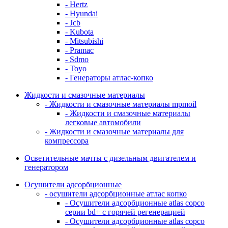
- Hertz
- Hyundai
- Jcb
- Kubota
- Mitsubishi
- Pramac
- Sdmo
- Toyo
- Генераторы атлас-копко
Жидкости и смазочные материалы
- Жидкости и смазочные материалы mpmoil
- Жидкости и смазочные материалы
легковые автомобили
- Жидкости и смазочные материалы для
компрессора
Осветительные мачты с дизельным двигателем и
генератором
Осушители адсорбционные
- осушители адсорбционные атлас копко
- Осушители адсорбционные atlas copco
серии bd+ с горячей регенерацией
- Осушители адсорбционные atlas copco