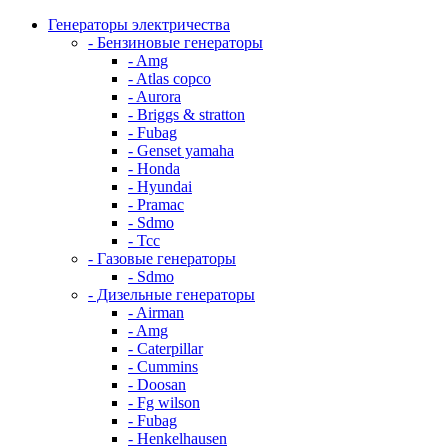
Генераторы электричества
- Бензиновые генераторы
- Amg
- Atlas copco
- Aurora
- Briggs & stratton
- Fubag
- Genset yamaha
- Honda
- Hyundai
- Pramac
- Sdmo
- Тсс
- Газовые генераторы
- Sdmo
- Дизельные генераторы
- Airman
- Amg
- Caterpillar
- Cummins
- Doosan
- Fg wilson
- Fubag
- Henkelhausen