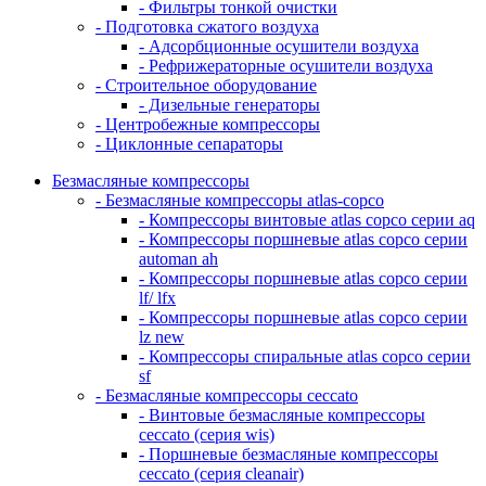
- Фильтры тонкой очистки
- Подготовка сжатого воздуха
- Адсорбционные осушители воздуха
- Рефрижераторные осушители воздуха
- Строительное оборудование
- Дизельные генераторы
- Центробежные компрессоры
- Циклонные сепараторы
Безмасляные компрессоры
- Безмасляные компрессоры atlas-copco
- Компрессоры винтовые atlas copco серии aq
- Компрессоры поршневые atlas copco серии
automan ah
- Компрессоры поршневые atlas copco серии
lf/ lfx
- Компрессоры поршневые atlas copco серии
lz new
- Компрессоры спиральные atlas copco серии
sf
- Безмасляные компрессоры ceccato
- Винтовые безмасляные компрессоры
ceccato (серия wis)
- Поршневые безмасляные компрессоры
ceccato (серия cleanair)