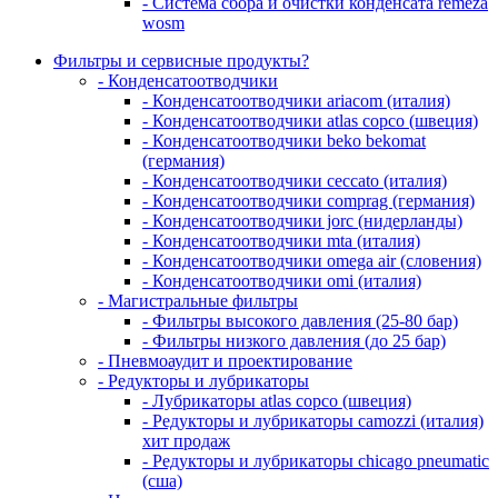
- Система сбора и очистки конденсата remeza
wosm
Фильтры и сервисные продукты?
- Конденсатоотводчики
- Конденсатоотводчики ariacom (италия)
- Конденсатоотводчики atlas copco (швеция)
- Конденсатоотводчики beko bekomat
(германия)
- Конденсатоотводчики ceccato (италия)
- Конденсатоотводчики comprag (германия)
- Конденсатоотводчики jorc (нидерланды)
- Конденсатоотводчики mta (италия)
- Конденсатоотводчики omega air (словения)
- Конденсатоотводчики omi (италия)
- Магистральные фильтры
- Фильтры высокого давления (25-80 бар)
- Фильтры низкого давления (до 25 бар)
- Пневмоаудит и проектирование
- Редукторы и лубрикаторы
- Лубрикаторы atlas copco (швеция)
- Редукторы и лубрикаторы camozzi (италия)
хит продаж
- Редукторы и лубрикаторы chicago pneumatic
(сша)