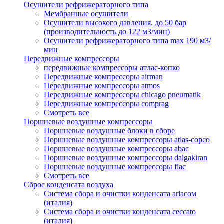
Осушители рефрижераторного типа
Мембранные осушители
Осушители высокого давления, до 50 бар
(производительность до 122 м3/мин)
Осушители рефрижераторного типа max 190 м3/
мин
Передвижные компрессоры
передвижные компрессоры атлас-копко
Передвижные компрессоры airman
Передвижные компрессоры atmos
Передвижные компрессоры chicago pneumatik
Передвижные компрессоры comprag
Смотреть все
Поршневые воздушные компрессоры
Поршневые воздушные блоки в сборе
Поршневые воздушные компрессоры atlas-copco
Поршневые воздушные компрессоры abac
Поршневые воздушные компрессоры dalgakiran
Поршневые воздушные компрессоры fiac
Смотреть все
Сброс конденсата воздуха
Система сбора и очистки конденсата ariacом
(италия)
Система сбора и очистки конденсата ceccato
(италия)