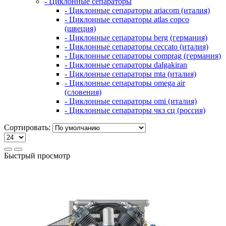
- Циклонные сепараторы
- Циклонные сепараторы ariacom (италия)
- Циклонные сепараторы atlas copco
(швеция)
- Циклонные сепараторы berg (германия)
- Циклонные сепараторы ceccato (италия)
- Циклонные сепараторы comprag (германия)
- Циклонные сепараторы dalgakiran
- Циклонные сепараторы mta (италия)
- Циклонные сепараторы omega air
(словения)
- Циклонные сепараторы omi (италия)
- Циклонные сепараторы чкз сц (россия)
Сортировать:
Быстрый просмотр