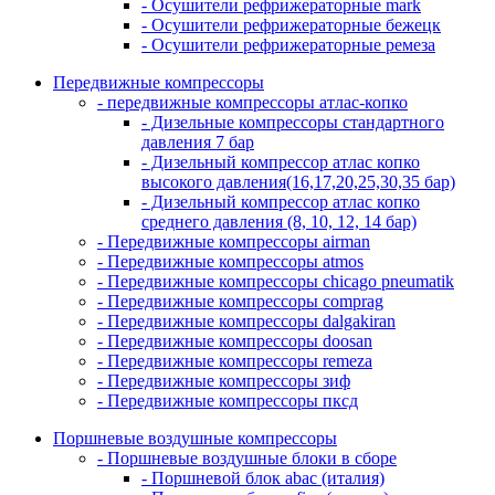
- Осушители рефрижераторные mark
- Осушители рефрижераторные бежецк
- Осушители рефрижераторные ремеза
Передвижные компрессоры
- передвижные компрессоры атлас-копко
- Дизельные компрессоры стандартного
давления 7 бар
- Дизельный компрессор атлас копко
высокого давления(16,17,20,25,30,35 бар)
- Дизельный компрессор атлас копко
среднего давления (8, 10, 12, 14 бар)
- Передвижные компрессоры airman
- Передвижные компрессоры atmos
- Передвижные компрессоры chicago pneumatik
- Передвижные компрессоры comprag
- Передвижные компрессоры dalgakiran
- Передвижные компрессоры doosan
- Передвижные компрессоры remeza
- Передвижные компрессоры зиф
- Передвижные компрессоры пксд
Поршневые воздушные компрессоры
- Поршневые воздушные блоки в сборе
- Поршневой блок abac (италия)