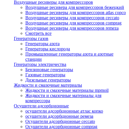
Воздушные ресиверы для компрессоров
Воздушные ресивера для компрессоров бежецкий
Воздушные ресиверы для компрессоров atlas copco
Воздушные ресиверы для компрессоров ceccato
Воздушные ресиверы для компрессоров comprag
Воздушные ресиверы для компрессоров remeza
Смотреть все
Генераторы газов
Генераторы азота
Генераторы кислорода
Промышленные генераторы азота и азотные
станции
Генераторы электричества
Бензиновые генераторы
Газовые генераторы
Дизельные генераторы
Жидкости и смазочные материалы
Жидкости и смазочные материалы mpmoil
Жидкости и смазочные материалы для
компрессора
Осушители адсорбционные
осушители адсорбционные атлас копко
осушители адсорбционные ремеза
Осушители адсорбционные ceccato
Осушители адсорбционные comprag