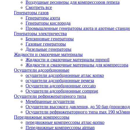
Воздушные ресиверы для компрессоров remeza
Смотреть все
Генераторы газов
Генераторы азота
Генераторы кислорода
Промышленные генераторы азота и азотные станци
Генераторы электричества
Бензиновые генераторы
Газовые генераторы
Дизельные генераторы
Жидкости и смазочные материалы
Жидкости и смазочные материалы mpmoil
Жидкости и смазочные материалы для компрессора
Осушители адсорбционные
осушители адсорбционные атлас копко
осушители адсорбционные ремеза
Осушители адсорбционные ceccato
Осушители адсорбционные comprag
Осушители рефрижераторного типа
Мембранные осушители
Осушители высокого давления, до 50 бар (производ
Осушители рефрижераторного типа max 190 м3/ми
Передвижные компрессоры
передвижные компрессоры атлас-копко
Передвижные компрессоры airman