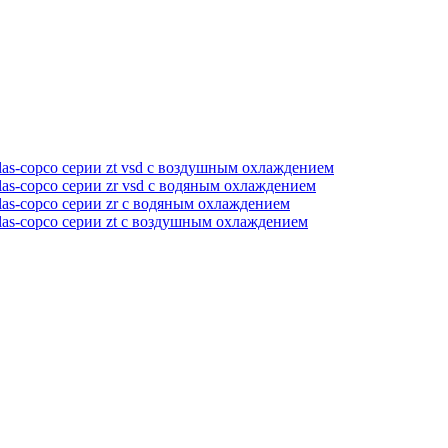
as-copco серии zt vsd с воздушным охлаждением
as-copco серии zr vsd с водяным охлаждением
as-copco серии zr с водяным охлаждением
las-copco серии zt с воздушным охлаждением