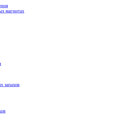
ения
ых магнитах
и
ых запахов
хов