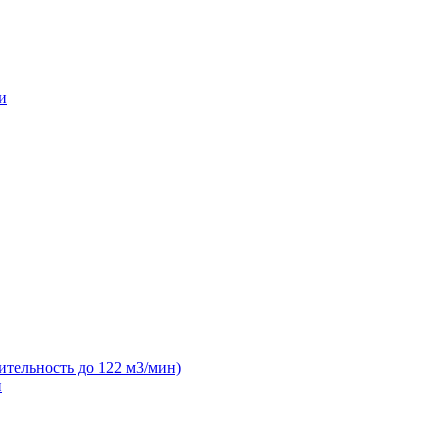
и
ительность до 122 м3/мин)
н