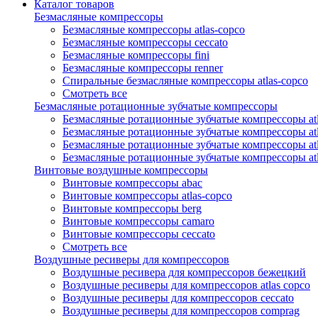
Каталог товаров
Безмасляные компрессоры
Безмасляные компрессоры atlas-copco
Безмасляные компрессоры ceccato
Безмасляные компрессоры fini
Безмасляные компрессоры renner
Спиральные безмасляные компрессоры atlas-copco
Смотреть все
Безмасляные ротационные зубчатые компрессоры
Безмасляные ротационные зубчатые компрессоры atl
Безмасляные ротационные зубчатые компрессоры atl
Безмасляные ротационные зубчатые компрессоры atl
Безмасляные ротационные зубчатые компрессоры at
Винтовые воздушные компрессоры
Винтовые компрессоры abac
Винтовые компрессоры atlas-copco
Винтовые компрессоры berg
Винтовые компрессоры camaro
Винтовые компрессоры ceccato
Смотреть все
Воздушные ресиверы для компрессоров
Воздушные ресивера для компрессоров бежецкий
Воздушные ресиверы для компрессоров atlas copco
Воздушные ресиверы для компрессоров ceccato
Воздушные ресиверы для компрессоров comprag