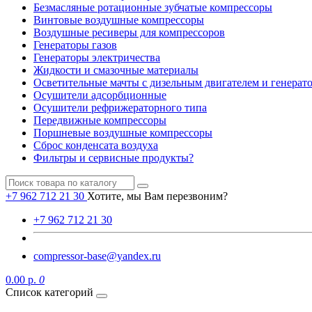
Безмасляные ротационные зубчатые компрессоры
Винтовые воздушные компрессоры
Воздушные ресиверы для компрессоров
Генераторы газов
Генераторы электричества
Жидкости и смазочные материалы
Осветительные мачты с дизельным двигателем и генерат
Осушители адсорбционные
Осушители рефрижераторного типа
Передвижные компрессоры
Поршневые воздушные компрессоры
Сброс конденсата воздуха
Фильтры и сервисные продукты?
+7 962 712 21 30
Хотите, мы Вам перезвоним?
+7 962 712 21 30
compressor-base@yandex.ru
0.00 р.
0
Список категорий