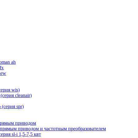
oman ah
fx
new
ерия wis)
серия cleanair)
(серия spr)
 прямым приводом
 с прямым приводом и частотным преобразователем
ия sl-i 1,5-7,5 квт