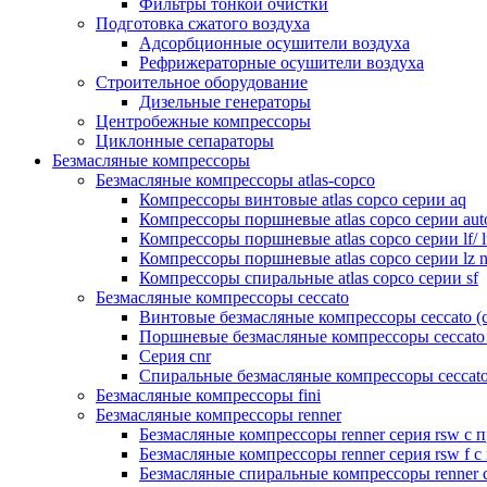
Фильтры тонкой очистки
Подготовка сжатого воздуха
Адсорбционные осушители воздуха
Рефрижераторные осушители воздуха
Строительное оборудование
Дизельные генераторы
Центробежные компрессоры
Циклонные сепараторы
Безмасляные компрессоры
Безмасляные компрессоры atlas-copco
Компрессоры винтовые atlas copco серии aq
Компрессоры поршневые atlas copco серии aut
Компрессоры поршневые atlas copco серии lf/ l
Компрессоры поршневые atlas copco серии lz 
Компрессоры спиральные atlas copco серии sf
Безмасляные компрессоры ceccato
Винтовые безмасляные компрессоры ceccato (с
Поршневые безмасляные компрессоры ceccato (
Серия cnr
Спиральные безмасляные компрессоры ceccato 
Безмасляные компрессоры fini
Безмасляные компрессоры renner
Безмасляные компрессоры renner серия rsw с
Безмасляные компрессоры renner серия rsw f
Безмасляные спиральные компрессоры renner сер