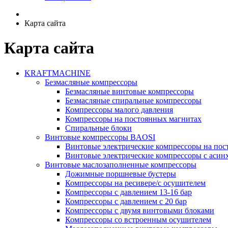
Карта сайта
Карта сайта
KRAFTMACHINE
Безмасляные компрессоры
Безмасляные винтовые компрессоры
Безмасляные спиральные компрессоры
Компрессоры малого давления
Компрессоры на постоянных магнитах
Спиральные блоки
Винтовые компрессоры BAOSI
Винтовые электрические компрессоры на по
Винтовые электрические компрессоры с аси
Винтовые маслозаполненные компрессоры
Дожимные поршневые бустеры
Компрессоры на ресивере/с осушителем
Компрессоры с давлением 13-16 бар
Компрессоры с давлением с 20 бар
Компрессоры с двумя винтовыми блоками
Компрессоры со встроенным осушителем