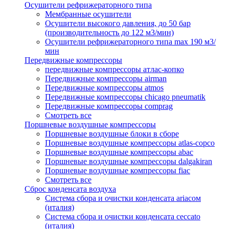
Осушители рефрижераторного типа
Мембранные осушители
Осушители высокого давления, до 50 бар
(производительность до 122 м3/мин)
Осушители рефрижераторного типа max 190 м3/
мин
Передвижные компрессоры
передвижные компрессоры атлас-копко
Передвижные компрессоры airman
Передвижные компрессоры atmos
Передвижные компрессоры chicago pneumatik
Передвижные компрессоры comprag
Смотреть все
Поршневые воздушные компрессоры
Поршневые воздушные блоки в сборе
Поршневые воздушные компрессоры atlas-copco
Поршневые воздушные компрессоры abac
Поршневые воздушные компрессоры dalgakiran
Поршневые воздушные компрессоры fiac
Смотреть все
Сброс конденсата воздуха
Система сбора и очистки конденсата ariacом
(италия)
Система сбора и очистки конденсата ceccato
(италия)