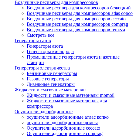
Воздушные ресиверы для компрессоров
Воздушные ресивера для компрессоров бежецкий
Воздушные ресиверы для компрессоров atlas copco
Воздушные ресиверы для компрессоров ceccato
Воздушные ресиверы для компрессоров comprag
Воздушные ресиверы для компрессоров remeza
Смотреть все
Генераторы газов
Генераторы азота
Генераторы кислорода
Промышленные генераторы азота и азотные
станции
Генераторы электричества
Бензиновые генераторы
Газовые генераторы
Дизельные генераторы
Жидкости и смазочные материалы
Жидкости и смазочные материалы mpmoil
Жидкости и смазочные материалы для
компрессора
Осушители адсорбционные
осушители адсорбционные атлас копко
осушители адсорбционные ремеза
Осушители адсорбционные ceccato
Осушители адсорбционные comprag