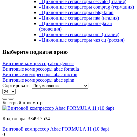
- Циклонные сепараторы ceccato (италия)
- Циклонные сепараторы comprag (германия)
- Циклонные сепараторы dalgakiran
- Циклонные сепараторы mta (италия)
- Циклонные сепараторы omega air
(словения)
- Циклонные сепараторы omi (италия)
- Циклонные сепараторы чкз сц (россия)
Выберите подкатегорию
Винтовой компрессор abac genesis
Винтовые компрессоры abac formula
Винтовые компрессоры abac micron
Винтовые компрессоры abac spinn
Сортировать:
Быстрый просмотр
Код товара:
334917534
Винтовой компрессор Abac FORMULA 11 (10 бар)
0