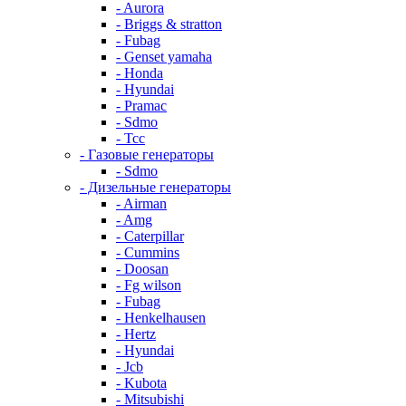
- Aurora
- Briggs & stratton
- Fubag
- Genset yamaha
- Honda
- Hyundai
- Pramac
- Sdmo
- Тсс
- Газовые генераторы
- Sdmo
- Дизельные генераторы
- Airman
- Amg
- Caterpillar
- Cummins
- Doosan
- Fg wilson
- Fubag
- Henkelhausen
- Hertz
- Hyundai
- Jcb
- Kubota
- Mitsubishi