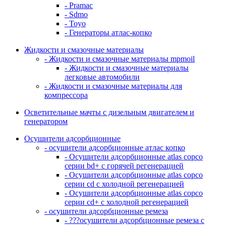
- Pramac
- Sdmo
- Toyo
- Генераторы атлас-копко
Жидкости и смазочные материалы
- Жидкости и смазочные материалы mpmoil
- Жидкости и смазочные материалы
легковые автомобили
- Жидкости и смазочные материалы для
компрессора
Осветительные мачты с дизельным двигателем и
генератором
Осушители адсорбционные
- осушители адсорбционные атлас копко
- Осушители адсорбционные atlas copco
серии bd+ с горячей регенерацией
- Осушители адсорбционные atlas copco
серии cd с холодной регенерацией
- Осушители адсорбционные atlas copco
серии cd+ с холодной регенерацией
- осушители адсорбционные ремеза
- ???осушители адсорбционные ремеза с