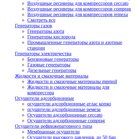
Воздушные ресиверы для компрессоров ceccato
Воздушные ресиверы для компрессоров comprag
Воздушные ресиверы для компрессоров remeza
Смотреть все
Генераторы газов
Генераторы азота
Генераторы кислорода
Промышленные генераторы азота и азотные
станции
Генераторы электричества
Бензиновые генераторы
Газовые генераторы
Дизельные генераторы
Жидкости и смазочные материалы
Жидкости и смазочные материалы mpmoil
Жидкости и смазочные материалы для
компрессора
Осушители адсорбционные
осушители адсорбционные атлас копко
осушители адсорбционные ремеза
Осушители адсорбционные ceccato
Осушители адсорбционные comprag
Осушители рефрижераторного типа
Мембранные осушители
Осушители высокого давления, до 50 бар