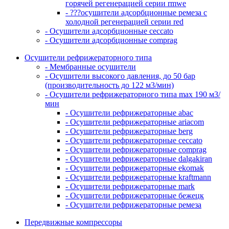
горячей регенерацией серии rmwe
- ???осушители адсорбционные ремеза с
холодной регенерацией серии red
- Осушители адсорбционные ceccato
- Осушители адсорбционные comprag
Осушители рефрижераторного типа
- Мембранные осушители
- Осушители высокого давления, до 50 бар
(производительность до 122 м3/мин)
- Осушители рефрижераторного типа max 190 м3/
мин
- Осушители рефрижераторные abac
- Осушители рефрижераторные ariacom
- Осушители рефрижераторные berg
- Осушители рефрижераторные ceccato
- Осушители рефрижераторные comprag
- Осушители рефрижераторные dalgakiran
- Осушители рефрижераторные ekomak
- Осушители рефрижераторные kraftmann
- Осушители рефрижераторные mark
- Осушители рефрижераторные бежецк
- Осушители рефрижераторные ремеза
Передвижные компрессоры