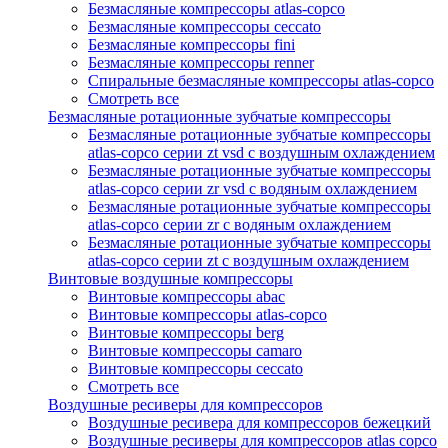
Безмасляные компрессоры atlas-copco
Безмасляные компрессоры ceccato
Безмасляные компрессоры fini
Безмасляные компрессоры renner
Спиральные безмасляные компрессоры atlas-copco
Смотреть все
Безмасляные ротационные зубчатые компрессоры
Безмасляные ротационные зубчатые компрессоры
atlas-copco серии zt vsd с воздушным охлаждением
Безмасляные ротационные зубчатые компрессоры
atlas-copco серии zr vsd с водяным охлаждением
Безмасляные ротационные зубчатые компрессоры
atlas-copco серии zr с водяным охлаждением
Безмасляные ротационные зубчатые компрессоры
atlas-copco серии zt с воздушным охлаждением
Винтовые воздушные компрессоры
Винтовые компрессоры abac
Винтовые компрессоры atlas-copco
Винтовые компрессоры berg
Винтовые компрессоры camaro
Винтовые компрессоры ceccato
Смотреть все
Воздушные ресиверы для компрессоров
Воздушные ресивера для компрессоров бежецкий
Воздушные ресиверы для компрессоров atlas copco