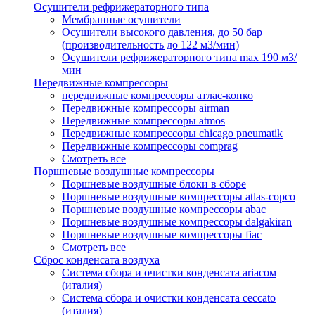
Осушители рефрижераторного типа
Мембранные осушители
Осушители высокого давления, до 50 бар
(производительность до 122 м3/мин)
Осушители рефрижераторного типа max 190 м3/
мин
Передвижные компрессоры
передвижные компрессоры атлас-копко
Передвижные компрессоры airman
Передвижные компрессоры atmos
Передвижные компрессоры chicago pneumatik
Передвижные компрессоры comprag
Смотреть все
Поршневые воздушные компрессоры
Поршневые воздушные блоки в сборе
Поршневые воздушные компрессоры atlas-copco
Поршневые воздушные компрессоры abac
Поршневые воздушные компрессоры dalgakiran
Поршневые воздушные компрессоры fiac
Смотреть все
Сброс конденсата воздуха
Система сбора и очистки конденсата ariacом
(италия)
Система сбора и очистки конденсата ceccato
(италия)