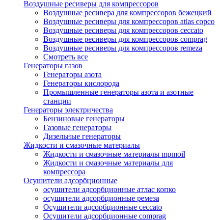
Воздушные ресиверы для компрессоров
Воздушные ресивера для компрессоров бежецкий
Воздушные ресиверы для компрессоров atlas copco
Воздушные ресиверы для компрессоров ceccato
Воздушные ресиверы для компрессоров comprag
Воздушные ресиверы для компрессоров remeza
Смотреть все
Генераторы газов
Генераторы азота
Генераторы кислорода
Промышленные генераторы азота и азотные
станции
Генераторы электричества
Бензиновые генераторы
Газовые генераторы
Дизельные генераторы
Жидкости и смазочные материалы
Жидкости и смазочные материалы mpmoil
Жидкости и смазочные материалы для
компрессора
Осушители адсорбционные
осушители адсорбционные атлас копко
осушители адсорбционные ремеза
Осушители адсорбционные ceccato
Осушители адсорбционные comprag