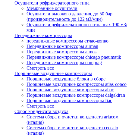
Осушители рефрижераторного типа
Мембранные осушители
Осушители высокого давления, до 50 бар
(производительность до 122 м3/мин)
Осушители рефрижераторного типа max 190 м3/
мин
Передвижные компрессоры
передвижные компрессоры атлас-копко
Передвижные компрессоры airman
Передвижные компрессоры atmos
Передвижные компрессоры chicago pneumatik
Передвижные компрессоры comprag
Смотреть все
Поршневые воздушные компрессоры
Поршневые воздушные блоки в сборе
Поршневые воздушные компрессоры atlas-copco
Поршневые воздушные компрессоры abac
Поршневые воздушные компрессоры dalgakiran
Поршневые воздушные компрессоры fiac
Смотреть все
Сброс конденсата воздуха
Система сбора и очистки конденсата ariacом
(италия)
Система сбора и очистки конденсата ceccato
(италия)