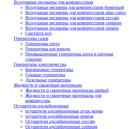
Воздушные ресиверы для компрессоров
Воздушные ресивера для компрессоров бежецкий
Воздушные ресиверы для компрессоров atlas copco
Воздушные ресиверы для компрессоров ceccato
Воздушные ресиверы для компрессоров comprag
Воздушные ресиверы для компрессоров remeza
Смотреть все
Генераторы газов
Генераторы азота
Генераторы кислорода
Промышленные генераторы азота и азотные
станции
Генераторы электричества
Бензиновые генераторы
Газовые генераторы
Дизельные генераторы
Жидкости и смазочные материалы
Жидкости и смазочные материалы mpmoil
Жидкости и смазочные материалы для
компрессора
Осушители адсорбционные
осушители адсорбционные атлас копко
осушители адсорбционные ремеза
Осушители адсорбционные ceccato
Осушители адсорбционные comprag