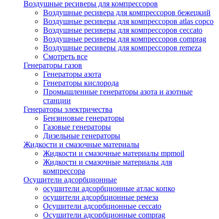
Воздушные ресиверы для компрессоров
Воздушные ресивера для компрессоров бежецкий
Воздушные ресиверы для компрессоров atlas copco
Воздушные ресиверы для компрессоров ceccato
Воздушные ресиверы для компрессоров comprag
Воздушные ресиверы для компрессоров remeza
Смотреть все
Генераторы газов
Генераторы азота
Генераторы кислорода
Промышленные генераторы азота и азотные
станции
Генераторы электричества
Бензиновые генераторы
Газовые генераторы
Дизельные генераторы
Жидкости и смазочные материалы
Жидкости и смазочные материалы mpmoil
Жидкости и смазочные материалы для
компрессора
Осушители адсорбционные
осушители адсорбционные атлас копко
осушители адсорбционные ремеза
Осушители адсорбционные ceccato
Осушители адсорбционные comprag