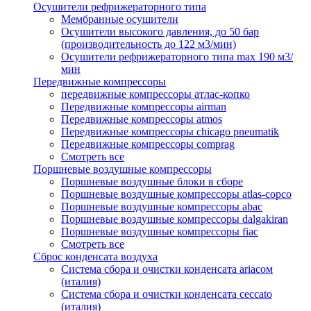
Осушители рефрижераторного типа
Мембранные осушители
Осушители высокого давления, до 50 бар
(производительность до 122 м3/мин)
Осушители рефрижераторного типа max 190 м3/
мин
Передвижные компрессоры
передвижные компрессоры атлас-копко
Передвижные компрессоры airman
Передвижные компрессоры atmos
Передвижные компрессоры chicago pneumatik
Передвижные компрессоры comprag
Смотреть все
Поршневые воздушные компрессоры
Поршневые воздушные блоки в сборе
Поршневые воздушные компрессоры atlas-copco
Поршневые воздушные компрессоры abac
Поршневые воздушные компрессоры dalgakiran
Поршневые воздушные компрессоры fiac
Смотреть все
Сброс конденсата воздуха
Система сбора и очистки конденсата ariacом
(италия)
Система сбора и очистки конденсата ceccato
(италия)