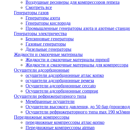
Воздушные ресиверы для компрессоров remeza
Смотреть все
Генераторы газов
Генераторы азота
Генераторы кислорода
Промышленные генераторы азота и азотные станци
Генераторы электричества
Бензиновые генераторы
Газовые генераторы
Дизельные генераторы
Жидкости и смазочные материалы
Жидкости и смазочные материалы mpmoil
Жидкости и смазочные материалы для компрессора
Осушители адсорбционные
осушители адсорбционные атлас копко
осушители адсорбционные ремеза
Осушители адсорбционные ceccato
Осушители адсорбционные comprag
Осушители рефрижераторного типа
Мембранные осушители
Осушители высокого давления, до 50 бар (производ
Осушители рефрижераторного типа max 190 м3/ми
Передвижные компрессоры
передвижные компрессоры атлас-копко
Передвижные компрессоры airman