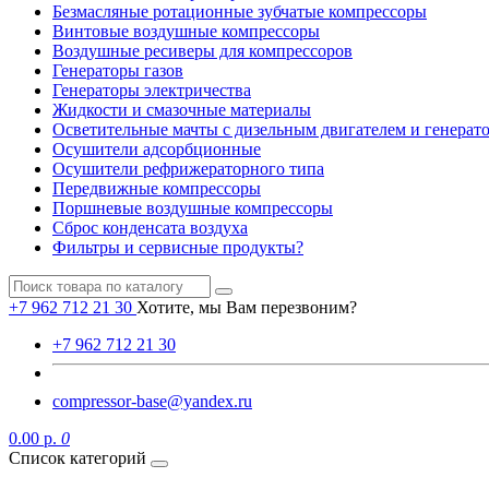
Безмасляные ротационные зубчатые компрессоры
Винтовые воздушные компрессоры
Воздушные ресиверы для компрессоров
Генераторы газов
Генераторы электричества
Жидкости и смазочные материалы
Осветительные мачты с дизельным двигателем и генерат
Осушители адсорбционные
Осушители рефрижераторного типа
Передвижные компрессоры
Поршневые воздушные компрессоры
Сброс конденсата воздуха
Фильтры и сервисные продукты?
+7 962 712 21 30
Хотите, мы Вам перезвоним?
+7 962 712 21 30
compressor-base@yandex.ru
0.00 р.
0
Список категорий