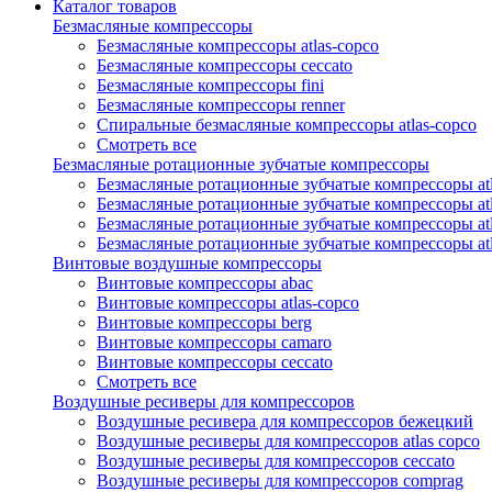
Каталог товаров
Безмасляные компрессоры
Безмасляные компрессоры atlas-copco
Безмасляные компрессоры ceccato
Безмасляные компрессоры fini
Безмасляные компрессоры renner
Спиральные безмасляные компрессоры atlas-copco
Смотреть все
Безмасляные ротационные зубчатые компрессоры
Безмасляные ротационные зубчатые компрессоры atl
Безмасляные ротационные зубчатые компрессоры atl
Безмасляные ротационные зубчатые компрессоры atl
Безмасляные ротационные зубчатые компрессоры at
Винтовые воздушные компрессоры
Винтовые компрессоры abac
Винтовые компрессоры atlas-copco
Винтовые компрессоры berg
Винтовые компрессоры camaro
Винтовые компрессоры ceccato
Смотреть все
Воздушные ресиверы для компрессоров
Воздушные ресивера для компрессоров бежецкий
Воздушные ресиверы для компрессоров atlas copco
Воздушные ресиверы для компрессоров ceccato
Воздушные ресиверы для компрессоров comprag