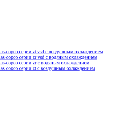
as-copco серии zt vsd с воздушным охлаждением
as-copco серии zr vsd с водяным охлаждением
as-copco серии zr с водяным охлаждением
las-copco серии zt с воздушным охлаждением