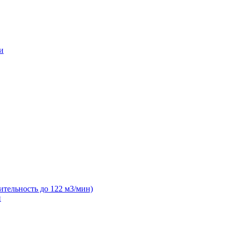
и
ительность до 122 м3/мин)
н