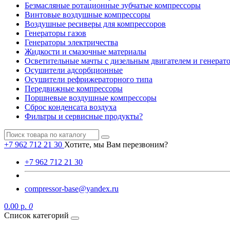
Безмасляные ротационные зубчатые компрессоры
Винтовые воздушные компрессоры
Воздушные ресиверы для компрессоров
Генераторы газов
Генераторы электричества
Жидкости и смазочные материалы
Осветительные мачты с дизельным двигателем и генерат
Осушители адсорбционные
Осушители рефрижераторного типа
Передвижные компрессоры
Поршневые воздушные компрессоры
Сброс конденсата воздуха
Фильтры и сервисные продукты?
+7 962 712 21 30
Хотите, мы Вам перезвоним?
+7 962 712 21 30
compressor-base@yandex.ru
0.00 р.
0
Список категорий