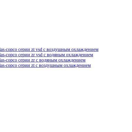
as-copco серии zt vsd с воздушным охлаждением
as-copco серии zr vsd с водяным охлаждением
as-copco серии zr с водяным охлаждением
las-copco серии zt с воздушным охлаждением