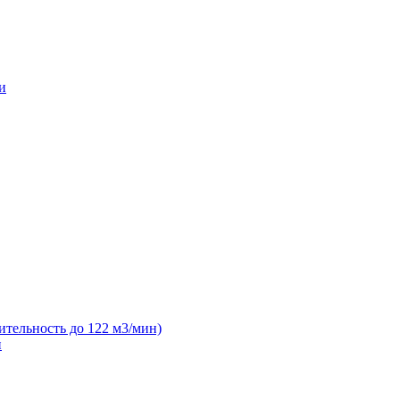
и
ительность до 122 м3/мин)
н