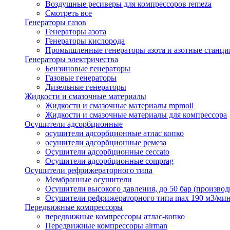
Воздушные ресиверы для компрессоров remeza
Смотреть все
Генераторы газов
Генераторы азота
Генераторы кислорода
Промышленные генераторы азота и азотные станци
Генераторы электричества
Бензиновые генераторы
Газовые генераторы
Дизельные генераторы
Жидкости и смазочные материалы
Жидкости и смазочные материалы mpmoil
Жидкости и смазочные материалы для компрессора
Осушители адсорбционные
осушители адсорбционные атлас копко
осушители адсорбционные ремеза
Осушители адсорбционные ceccato
Осушители адсорбционные comprag
Осушители рефрижераторного типа
Мембранные осушители
Осушители высокого давления, до 50 бар (производ
Осушители рефрижераторного типа max 190 м3/ми
Передвижные компрессоры
передвижные компрессоры атлас-копко
Передвижные компрессоры airman