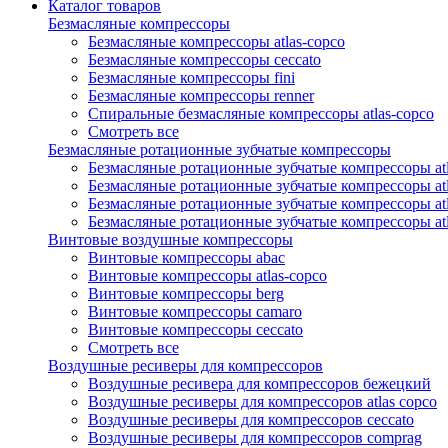
Каталог товаров
Безмасляные компрессоры
Безмасляные компрессоры atlas-copco
Безмасляные компрессоры ceccato
Безмасляные компрессоры fini
Безмасляные компрессоры renner
Спиральные безмасляные компрессоры atlas-copco
Смотреть все
Безмасляные ротационные зубчатые компрессоры
Безмасляные ротационные зубчатые компрессоры atl
Безмасляные ротационные зубчатые компрессоры atl
Безмасляные ротационные зубчатые компрессоры atl
Безмасляные ротационные зубчатые компрессоры at
Винтовые воздушные компрессоры
Винтовые компрессоры abac
Винтовые компрессоры atlas-copco
Винтовые компрессоры berg
Винтовые компрессоры camaro
Винтовые компрессоры ceccato
Смотреть все
Воздушные ресиверы для компрессоров
Воздушные ресивера для компрессоров бежецкий
Воздушные ресиверы для компрессоров atlas copco
Воздушные ресиверы для компрессоров ceccato
Воздушные ресиверы для компрессоров comprag