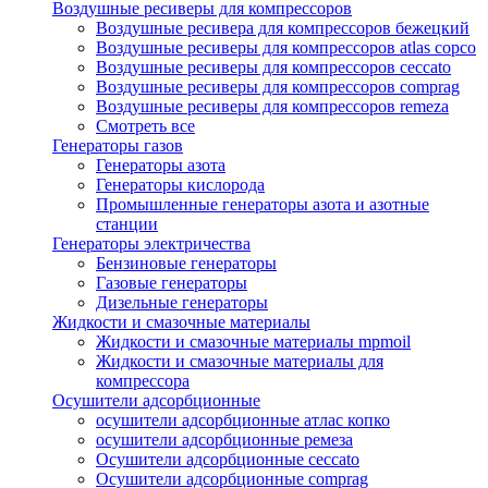
Воздушные ресиверы для компрессоров
Воздушные ресивера для компрессоров бежецкий
Воздушные ресиверы для компрессоров atlas copco
Воздушные ресиверы для компрессоров ceccato
Воздушные ресиверы для компрессоров comprag
Воздушные ресиверы для компрессоров remeza
Смотреть все
Генераторы газов
Генераторы азота
Генераторы кислорода
Промышленные генераторы азота и азотные
станции
Генераторы электричества
Бензиновые генераторы
Газовые генераторы
Дизельные генераторы
Жидкости и смазочные материалы
Жидкости и смазочные материалы mpmoil
Жидкости и смазочные материалы для
компрессора
Осушители адсорбционные
осушители адсорбционные атлас копко
осушители адсорбционные ремеза
Осушители адсорбционные ceccato
Осушители адсорбционные comprag