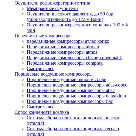
Осушители рефрижераторного типа
Мембранные осушители
Осушители высокого давления, до 50 бар
(производительность до 122 м3/мин)
Осушители рефрижераторного типа max 190 м3/
мин
Передвижные компрессоры
передвижные компрессоры атлас-копко
Передвижные компрессоры airman
Передвижные компрессоры atmos
Передвижные компрессоры chicago pneumatik
Передвижные компрессоры comprag
Смотреть все
Поршневые воздушные компрессоры
Поршневые воздушные блоки в сборе
Поршневые воздушные компрессоры atlas-copco
Поршневые воздушные компрессоры abac
Поршневые воздушные компрессоры dalgakiran
Поршневые воздушные компрессоры fiac
Смотреть все
Сброс конденсата воздуха
Система сбора и очистки конденсата ariacом
(италия)
Система сбора и очистки конденсата ceccato
(италия)