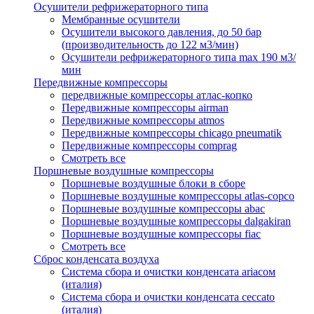
Осушители рефрижераторного типа
Мембранные осушители
Осушители высокого давления, до 50 бар
(производительность до 122 м3/мин)
Осушители рефрижераторного типа max 190 м3/
мин
Передвижные компрессоры
передвижные компрессоры атлас-копко
Передвижные компрессоры airman
Передвижные компрессоры atmos
Передвижные компрессоры chicago pneumatik
Передвижные компрессоры comprag
Смотреть все
Поршневые воздушные компрессоры
Поршневые воздушные блоки в сборе
Поршневые воздушные компрессоры atlas-copco
Поршневые воздушные компрессоры abac
Поршневые воздушные компрессоры dalgakiran
Поршневые воздушные компрессоры fiac
Смотреть все
Сброс конденсата воздуха
Система сбора и очистки конденсата ariacом
(италия)
Система сбора и очистки конденсата ceccato
(италия)