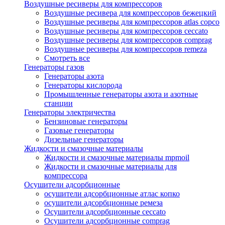
Воздушные ресиверы для компрессоров
Воздушные ресивера для компрессоров бежецкий
Воздушные ресиверы для компрессоров atlas copco
Воздушные ресиверы для компрессоров ceccato
Воздушные ресиверы для компрессоров comprag
Воздушные ресиверы для компрессоров remeza
Смотреть все
Генераторы газов
Генераторы азота
Генераторы кислорода
Промышленные генераторы азота и азотные
станции
Генераторы электричества
Бензиновые генераторы
Газовые генераторы
Дизельные генераторы
Жидкости и смазочные материалы
Жидкости и смазочные материалы mpmoil
Жидкости и смазочные материалы для
компрессора
Осушители адсорбционные
осушители адсорбционные атлас копко
осушители адсорбционные ремеза
Осушители адсорбционные ceccato
Осушители адсорбционные comprag