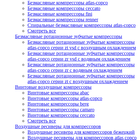
Безмасляные компрессоры atlas-copco
Безмасляные компрессоры ceccato
Безмасляные компрессоры fini
Безмасляные компрессоры renner
Спиральные безмасляные компрессоры atlas-copco
Смотреть все
Безмасляные ротационные зубчатые компрессоры
Безмасляные ротационные зубчатые компрессоры
atlas-copco серии zt vsd с воздушным охлаждением
Безмасляные ротационные зубчатые компрессоры
atlas-copco серии zr vsd с водяным охлаждением
Безмасляные ротационные зубчатые компрессоры
atlas-copco серии zr с водяным охлаждением
Безмасляные ротационные зубчатые компрессоры
atlas-copco серии zt с воздушным охлаждением
Винтовые воздушные компрессоры
Винтовые компрессоры abac
Винтовые компрессоры atlas-copco
Винтовые компрессоры berg
Винтовые компрессоры camaro
Винтовые компрессоры ceccato
Смотреть все
Воздушные ресиверы для компрессоров
Воздушные ресивера для компрессоров бежецкий
Воздушные ресиверы для компрессоров atlas copco