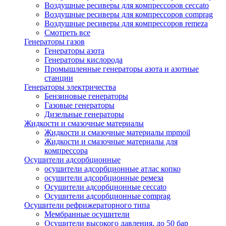
Воздушные ресиверы для компрессоров ceccato
Воздушные ресиверы для компрессоров comprag
Воздушные ресиверы для компрессоров remeza
Смотреть все
Генераторы газов
Генераторы азота
Генераторы кислорода
Промышленные генераторы азота и азотные
станции
Генераторы электричества
Бензиновые генераторы
Газовые генераторы
Дизельные генераторы
Жидкости и смазочные материалы
Жидкости и смазочные материалы mpmoil
Жидкости и смазочные материалы для
компрессора
Осушители адсорбционные
осушители адсорбционные атлас копко
осушители адсорбционные ремеза
Осушители адсорбционные ceccato
Осушители адсорбционные comprag
Осушители рефрижераторного типа
Мембранные осушители
Осушители высокого давления, до 50 бар