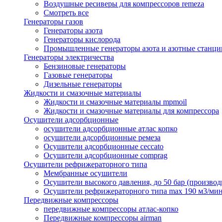
Воздушные ресиверы для компрессоров remeza
Смотреть все
Генераторы газов
Генераторы азота
Генераторы кислорода
Промышленные генераторы азота и азотные станци
Генераторы электричества
Бензиновые генераторы
Газовые генераторы
Дизельные генераторы
Жидкости и смазочные материалы
Жидкости и смазочные материалы mpmoil
Жидкости и смазочные материалы для компрессора
Осушители адсорбционные
осушители адсорбционные атлас копко
осушители адсорбционные ремеза
Осушители адсорбционные ceccato
Осушители адсорбционные comprag
Осушители рефрижераторного типа
Мембранные осушители
Осушители высокого давления, до 50 бар (производ
Осушители рефрижераторного типа max 190 м3/ми
Передвижные компрессоры
передвижные компрессоры атлас-копко
Передвижные компрессоры airman