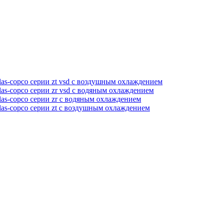
as-copco серии zt vsd с воздушным охлаждением
as-copco серии zr vsd с водяным охлаждением
as-copco серии zr с водяным охлаждением
las-copco серии zt с воздушным охлаждением