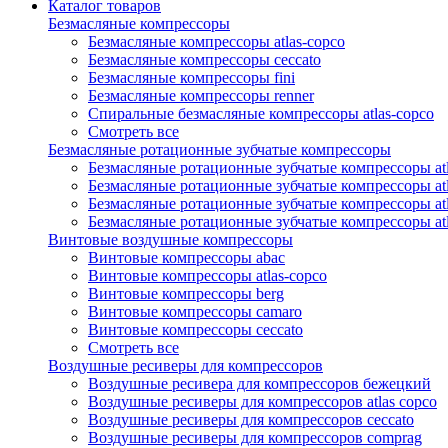
Каталог товаров
Безмасляные компрессоры
Безмасляные компрессоры atlas-copco
Безмасляные компрессоры ceccato
Безмасляные компрессоры fini
Безмасляные компрессоры renner
Спиральные безмасляные компрессоры atlas-copco
Смотреть все
Безмасляные ротационные зубчатые компрессоры
Безмасляные ротационные зубчатые компрессоры atl
Безмасляные ротационные зубчатые компрессоры atl
Безмасляные ротационные зубчатые компрессоры atl
Безмасляные ротационные зубчатые компрессоры at
Винтовые воздушные компрессоры
Винтовые компрессоры abac
Винтовые компрессоры atlas-copco
Винтовые компрессоры berg
Винтовые компрессоры camaro
Винтовые компрессоры ceccato
Смотреть все
Воздушные ресиверы для компрессоров
Воздушные ресивера для компрессоров бежецкий
Воздушные ресиверы для компрессоров atlas copco
Воздушные ресиверы для компрессоров ceccato
Воздушные ресиверы для компрессоров comprag