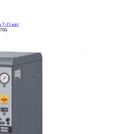
 7-15 квт
70l)