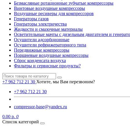
Безмасляные ротационные зубчатые компрессоры
Винтовые воздушные компрессоры
Воздушные ресиверы для компрессоров
Генераторы газов
Генераторы электричества
Жидкости и смазочные материалы
Осветительные мачты с дизельным двигателем и генерат
Осушители адсорбционные
Осушители рефрижераторного типа
Передвижные компрессоры
Поршневые воздушные компрессоры
Сброс конденсата воздуха
Фильтры и сервисные продукты?
+7 962 712 21 30
Хотите, мы Вам перезвоним?
+7 962 712 21 30
compressor-base@yandex.ru
0.00 р.
0
Список категорий