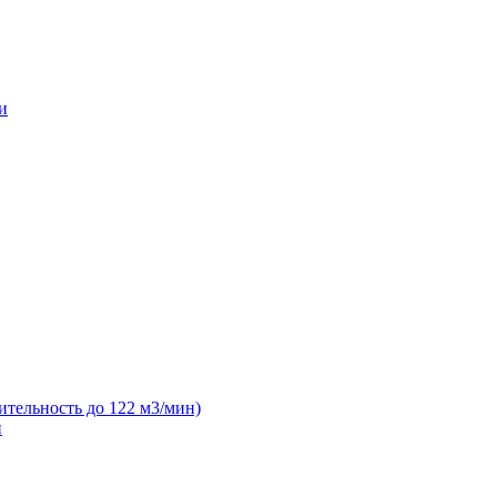
и
ительность до 122 м3/мин)
н